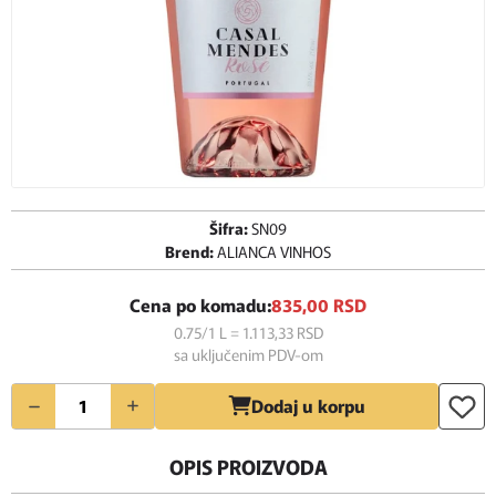
Šifra:
SN09
Brend:
ALIANCA VINHOS
Cena po komadu:
835,
00
RSD
0.75/1 L = 1.113,
33
RSD
sa uključenim PDV-om
Količina
Dodaj u korpu
OPIS PROIZVODA