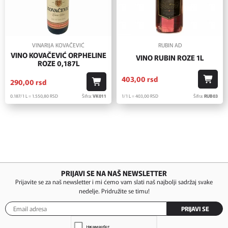
VINARIJA KOVAČEVIĆ
RUBIN AD
VINO KOVAČEVIĆ ORPHELINE
VINO RUBIN ROZE 1L
ROZE 0,187L
403,
00
rsd
290,
00
rsd
1/1 L = 403,
00
RSD
Šifra:
RUB03
0.187/1 L = 1.550,
80
RSD
Šifra:
VK011
PRIJAVI SE NA NAŠ NEWSLETTER
Prijavite se za naš newsletter i mi ćemo vam slati naš najbolji sadržaj svake
nedelje. Pridružite se timu!
PRIJAVI SE