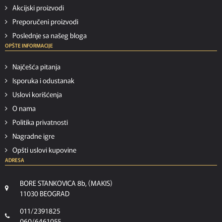
Akcijski proizvodi
Preporučeni proizvodi
Poslednje sa našeg bloga
OPŠTE INFORMACIJE
Najčešća pitanja
Isporuka i odustanak
Uslovi korišćenja
O nama
Politika privatnosti
Nagradne igre
Opšti uslovi kupovine
ADRESA
BORE STANKOVICA 8b, (MAKIS)
11030 BEOGRAD
011/2391825
060/6461055