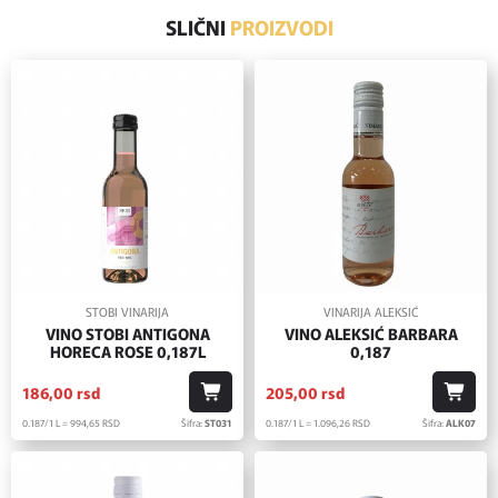
SLIČNI
PROIZVODI
STOBI VINARIJA
VINARIJA ALEKSIĆ
VINO STOBI ANTIGONA
VINO ALEKSIĆ BARBARA
HORECA ROSE 0,187L
0,187
186,
00
rsd
205,
00
rsd
0.187/1 L = 994,
65
RSD
Šifra:
ST031
0.187/1 L = 1.096,
26
RSD
Šifra:
ALK07