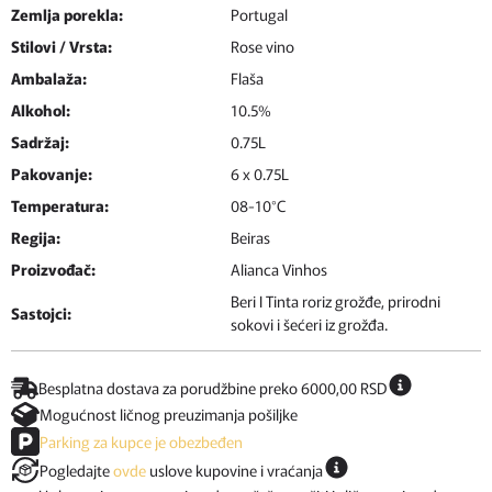
Zemlja porekla:
Portugal
Stilovi / Vrsta:
Rose vino
Ambalaža:
Flaša
Alkohol:
10.5%
Sadržaj:
0.75L
Pakovanje:
6 x 0.75L
Temperatura:
08-10°C
Regija:
Beiras
Proizvođač:
Alianca Vinhos
Beri I Tinta roriz grožđe, prirodni
Sastojci:
sokovi i šećeri iz grožđa.
Besplatna dostava za porudžbine preko 6000,00 RSD
Mogućnost ličnog preuzimanja pošiljke
Parking za kupce je obezbeđen
Pogledajte
ovde
uslove kupovine i vraćanja