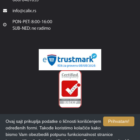
info@calix.rs
PON-PET: 8:00-16:00
SUB-NED: ne radimo
Ovaj sajt prikuplja podatke o ličnosti korišćenjem
Prihvatam!
određenih formi. Takođe koristimo kolačiće kako
bismo Vam obezbedili potpunu funkcionalnost stranice