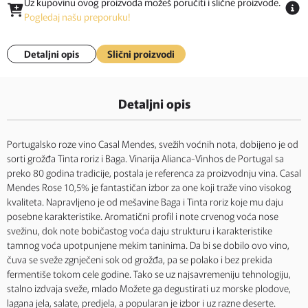
Uz kupovinu ovog proizvoda možeš poručiti i slične proizvode.
Pogledaj našu preporuku!
Detaljni opis
Slični proizvodi
Detaljni opis
Portugalsko roze vino Casal Mendes, svežih voćnih nota, dobijeno je od
sorti grožđa Tinta roriz i Baga. Vinarija Alianca-Vinhos de Portugal sa
preko 80 godina tradicije, postala je referenca za proizvodnju vina. Casal
Mendes Rose 10,5% je fantastičan izbor za one koji traže vino visokog
kvaliteta. Napravljeno je od mešavine Baga i Tinta roriz koje mu daju
posebne karakteristike. Aromatični profil i note crvenog voća nose
svežinu, dok note bobičastog voća daju strukturu i karakteristike
tamnog voća upotpunjene mekim taninima. Da bi se dobilo ovo vino,
čuva se sveže zgnječeni sok od grožđa, pa se polako i bez prekida
fermentiše tokom cele godine. Tako se uz najsavremeniju tehnologiju,
stalno izdvaja sveže, mlado Možete ga degustirati uz morske plodove,
lagana jela, salate, predjela, a popularan je izbor i uz razne deserte.