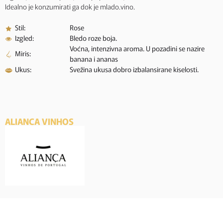
Idealno je konzumirati ga dok je mlado.vino.
Stil:
Rose
Izgled:
Bledo roze boja.
Voćna, intenzivna aroma. U pozadini se nazire
Miris:
banana i ananas
Ukus:
Svežina ukusa dobro izbalansirane kiselosti.
ALIANCA VINHOS