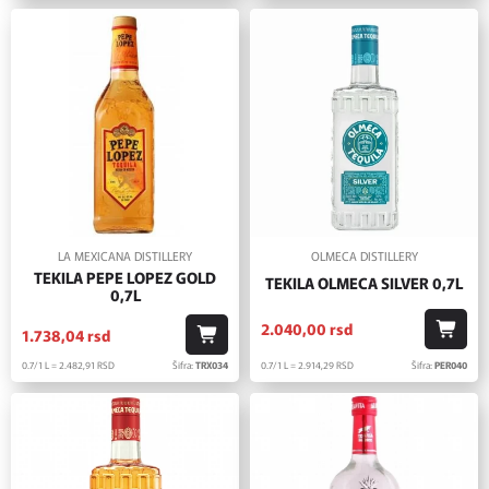
LA MEXICANA DISTILLERY
OLMECA DISTILLERY
TEKILA PEPE LOPEZ GOLD
TEKILA OLMECA SILVER 0,7L
0,7L
2.040,
00
rsd
1.738,
04
rsd
0.7/1 L = 2.914,
29
RSD
Šifra:
PER040
0.7/1 L = 2.482,
91
RSD
Šifra:
TRX034