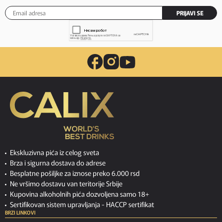
PRIJAVI SE
Ekskluzivna pića iz celog sveta
Brza i sigurna dostava do adrese
Besplatne pošiljke za iznose preko 6.000 rsd
Ne vršimo dostavu van teritorije Srbije
Kupovina alkoholnih pića dozvoljena samo 18+
Sertifikovan sistem upravljanja -
HACCP sertifikat
BRZI LINKOVI