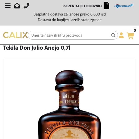
PREZENTACIJE I CENOVNICI
Besplatna dostava za iznose preko 6.000 rsd
Dostava do kapije/ulaznih vrata zgrade
0
Početna
Žestoka pića
Tekila
Tekila Don Julio Anejo 0,7l
Tekila Don Julio Anejo 0,7l