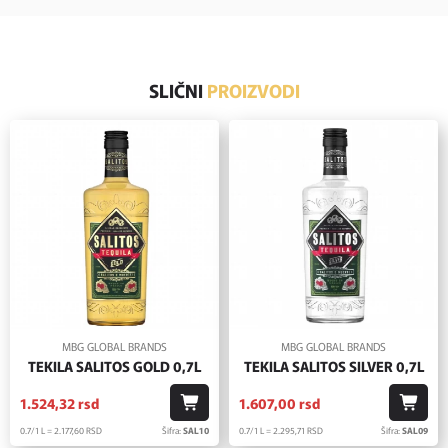
SLIČNI
PROIZVODI
MBG GLOBAL BRANDS
MBG GLOBAL BRANDS
TEKILA SALITOS GOLD 0,7L
TEKILA SALITOS SILVER 0,7L
1.524,
32
rsd
1.607,
00
rsd
0.7/1 L = 2.177,
60
RSD
Šifra:
SAL10
0.7/1 L = 2.295,
71
RSD
Šifra:
SAL09