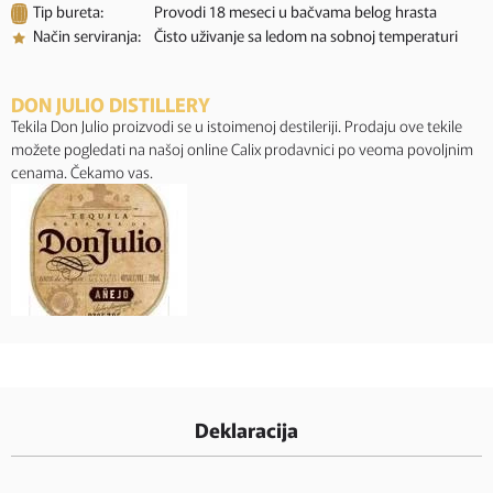
Tip bureta:
Provodi 18 meseci u bačvama belog hrasta
Način serviranja:
Čisto uživanje sa ledom na sobnoj temperaturi
DON JULIO DISTILLERY
Tekila Don Julio proizvodi se u istoimenoj destileriji. Prodaju ove tekile
možete pogledati na našoj online Calix prodavnici po veoma povoljnim
cenama. Čekamo vas.
Deklaracija