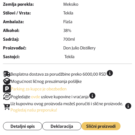
Zemlja porekla:
Meksiko
Stilovi / Vrsta:
Tekila
Ambalaža:
Flaša
Alkohol:
38%
Sadržaj:
700ml
Proizvođač:
Don Julio Distillery
Sastojci:
Tekila
Besplatna dostava za porudžbine preko 6000,00 RSD
Mogućnost ličnog preuzimanja pošiljke
Parking za kupce je obezbeđen
Pogledajte
ovde
uslove kupovine i vraćanja
Uz kupovinu ovog proizvoda možeš poručiti i slične proizvode.
Pogledaj našu preporuku!
Detaljni opis
Deklaracija
Slični proizvodi