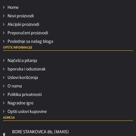
Home
Novi proizvodi
Akcijski proizvodi
Preporučeni proizvodi
Poslednje sa našeg bloga
OPŠTE INFORMACIJE
Najčešća pitanja
Isporuka i odustanak
Uslovi korišćenja
O nama
Politika privatnosti
Nagradne igre
Opšti uslovi kupovine
ADRESA
BORE STANKOVICA 8b, (MAKIS)