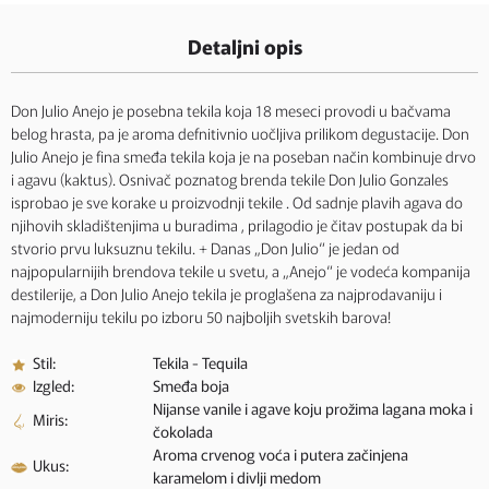
Detaljni opis
Don Julio Anejo je posebna tekila koja 18 meseci provodi u bačvama
belog hrasta, pa je aroma defnitivnio uočljiva prilikom degustacije. Don
Julio Anejo je fina smeđa tekila koja je na poseban način kombinuje drvo
i agavu (kaktus). Osnivač poznatog brenda tekile Don Julio Gonzales
isprobao je sve korake u proizvodnji tekile . Od sadnje plavih agava do
njihovih skladištenjima u buradima , prilagodio je čitav postupak da bi
stvorio prvu luksuznu tekilu. + Danas „Don Julio“ je jedan od
najpopularnijih brendova tekile u svetu, a „Anejo“ je vodeća kompanija
destilerije, a Don Julio Anejo tekila je proglašena za najprodavaniju i
najmoderniju tekilu po izboru 50 najboljih svetskih barova!
Stil:
Tekila - Tequila
Izgled:
Smeđa boja
Nijanse vanile i agave koju prožima lagana moka i
Miris:
čokolada
Aroma crvenog voća i putera začinjena
Ukus:
karamelom i divlji medom