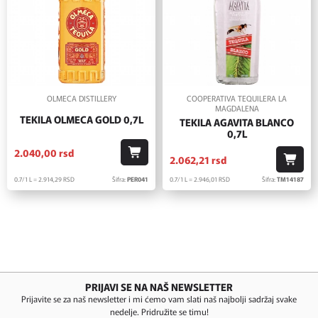
OLMECA DISTILLERY
COOPERATIVA TEQUILERA LA
MAGDALENA
TEKILA OLMECA GOLD 0,7L
TEKILA AGAVITA BLANCO
0,7L
2.040,
00
rsd
2.062,
21
rsd
0.7/1 L = 2.914,
29
RSD
Šifra:
PER041
0.7/1 L = 2.946,
01
RSD
Šifra:
TM14187
PRIJAVI SE NA NAŠ NEWSLETTER
Prijavite se za naš newsletter i mi ćemo vam slati naš najbolji sadržaj svake
nedelje. Pridružite se timu!