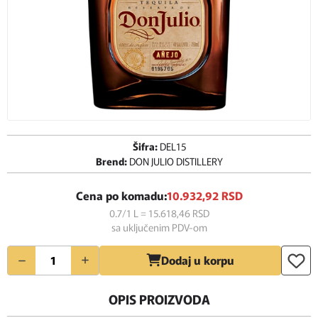
Šifra:
DEL15
Brend:
DON JULIO DISTILLERY
Cena po komadu:
10.932,
92
RSD
0.7/1 L = 15.618,
46
RSD
sa uključenim PDV-om
Količina
Dodaj u korpu
OPIS PROIZVODA