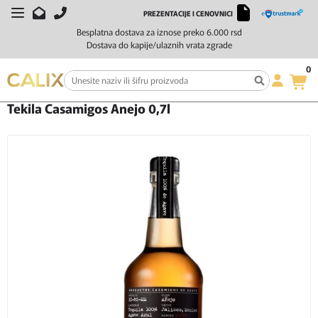
PREZENTACIJE I CENOVNICI
Besplatna dostava za iznose preko 6.000 rsd
Dostava do kapije/ulaznih vrata zgrade
0
Početna
Žestoka pića
Tekila
Tekila Casamigos Anejo 0,7l
Tekila Casamigos Anejo 0,7l