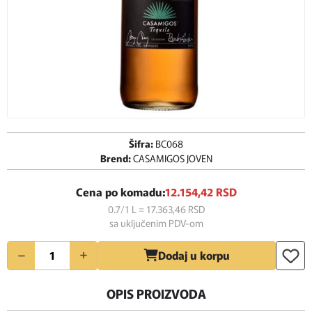
Šifra:
BC068
Brend:
CASAMIGOS JOVEN
Cena po komadu:
12.154,
42
RSD
0.7/1 L = 17.363,
46
RSD
sa uključenim PDV-om
Količina
Dodaj u korpu
OPIS PROIZVODA