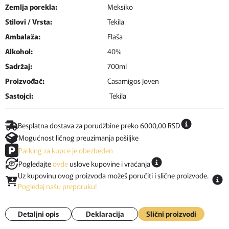
Zemlja porekla:
Meksiko
Stilovi / Vrsta:
Tekila
Ambalaža:
Flaša
Alkohol:
40%
Sadržaj:
700ml
Proizvođač:
Casamigos Joven
Sastojci:
Tekila
Besplatna dostava za porudžbine preko 6000,00 RSD
Mogućnost ličnog preuzimanja pošiljke
Parking za kupce je obezbeđen
Pogledajte
ovde
uslove kupovine i vraćanja
Uz kupovinu ovog proizvoda možeš poručiti i slične proizvode.
Pogledaj našu preporuku!
Detaljni opis
Deklaracija
Slični proizvodi