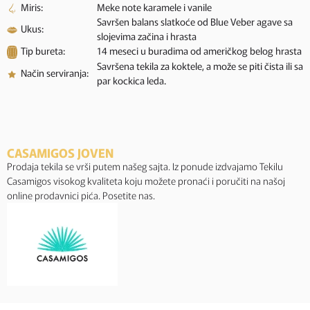
Miris:
Meke note karamele i vanile
Savršen balans slatkoće od Blue Veber agave sa
Ukus:
slojevima začina i hrasta
Tip bureta:
14 meseci u buradima od američkog belog hrasta
Savršena tekila za koktele, a može se piti čista ili sa
Način serviranja:
par kockica leda.
CASAMIGOS JOVEN
Prodaja tekila se vrši putem našeg sajta. Iz ponude izdvajamo Tekilu
Casamigos visokog kvaliteta koju možete pronaći i poručiti na našoj
online prodavnici pića. Posetite nas.