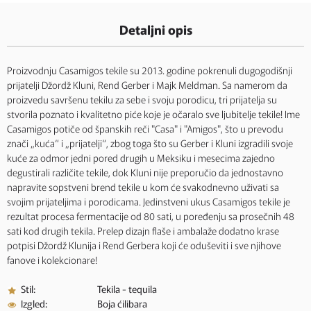
Detaljni opis
Proizvodnju Casamigos tekile su 2013. godine pokrenuli dugogodišnji
prijatelji Džordž Kluni, Rend Gerber i Majk Meldman. Sa namerom da
proizvedu savršenu tekilu za sebe i svoju porodicu, tri prijatelja su
stvorila poznato i kvalitetno piće koje je očaralo sve ljubitelje tekile! Ime
Casamigos potiče od španskih reči "Casa" i "Amigos", što u prevodu
znači „kuća“ i „prijatelji“, zbog toga što su Gerber i Kluni izgradili svoje
kuće za odmor jedni pored drugih u Meksiku i mesecima zajedno
degustirali različite tekile, dok Kluni nije preporučio da jednostavno
napravite sopstveni brend tekile u kom će svakodnevno uživati sa
svojim prijateljima i porodicama. Jedinstveni ukus Casamigos tekile je
rezultat procesa fermentacije od 80 sati, u poređenju sa prosečnih 48
sati kod drugih tekila. Prelep dizajn flaše i ambalaže dodatno krase
potpisi Džordž Klunija i Rend Gerbera koji će oduševiti i sve njihove
fanove i kolekcionare!
Stil:
Tekila - tequila
Izgled:
Boja ćilibara