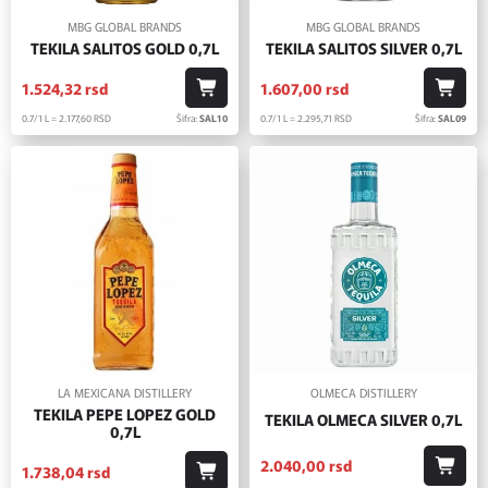
MBG GLOBAL BRANDS
MBG GLOBAL BRANDS
TEKILA SALITOS GOLD 0,7L
TEKILA SALITOS SILVER 0,7L
1.524,
32
rsd
1.607,
00
rsd
0.7/1 L = 2.177,
60
RSD
Šifra:
SAL10
0.7/1 L = 2.295,
71
RSD
Šifra:
SAL09
LA MEXICANA DISTILLERY
OLMECA DISTILLERY
TEKILA PEPE LOPEZ GOLD
TEKILA OLMECA SILVER 0,7L
0,7L
2.040,
00
rsd
1.738,
04
rsd