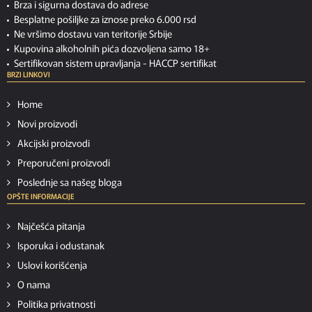
Brza i sigurna dostava do adrese
Besplatne pošiljke za iznose preko 6.000 rsd
Ne vršimo dostavu van teritorije Srbije
Kupovina alkoholnih pića dozvoljena samo 18+
Sertifikovan sistem upravljanja -
HACCP sertifikat
BRZI LINKOVI
Home
Novi proizvodi
Akcijski proizvodi
Preporučeni proizvodi
Poslednje sa našeg bloga
OPŠTE INFORMACIJE
Najčešća pitanja
Isporuka i odustanak
Uslovi korišćenja
O nama
Politika privatnosti