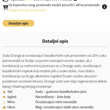
Uz kupovinu ovog proizvoda možeš poručiti i slične proizvode.
Pogledaj našu preporuku!
Detaljni opis
Detaljni opis
Soda Orange je osvežavajući bezalkoholni sok proizveden od 20% soka
pomorandži sa Sicilije, sa punim osećajem arome i pulpe, ali u
kombinaciji sa mehurićima pretvara se u Orange sodu, osvežavajući
bezalkoholni napitak koji možete piti u svako doba, i kao dobru
kombinaciju uz druge alkoholne napitke! Svojim svežim ukusom i
posebnom aromom limuna, Orange soda vam daje regenerativni efekat
lepog i hladnog letnjeg osveženja!
Stil:
Soda – gazirano bezalkoholno piće
Izgled:
Narandžasto - žute boje
Miris:
Osvežavajući miris narandže
Ukus:
Blag i osvežavajući slatki ukus narandže.