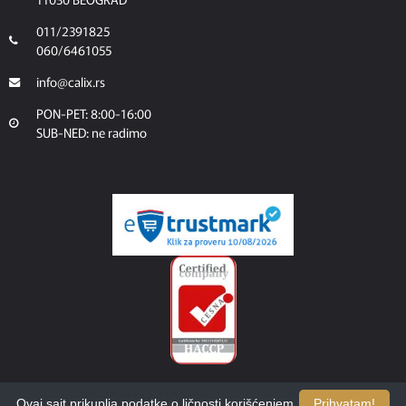
011/2391825
060/6461055
info@calix.rs
PON-PET: 8:00-16:00
SUB-NED: ne radimo
Ovaj sajt prikuplja podatke o ličnosti korišćenjem
Prihvatam!