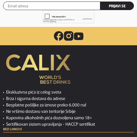
PRIJAVI SE
Ekskluzivna pića iz celog sveta
Brza i sigurna dostava do adrese
Besplatne pošiljke za iznose preko 6.000 rsd
Ne vršimo dostavu van teritorije Srbije
Kupovina alkoholnih pića dozvoljena samo 18+
Sertifikovan sistem upravljanja -
HACCP sertifikat
BRZI LINKOVI