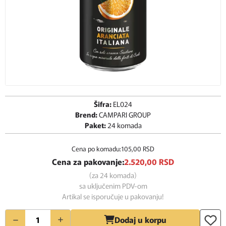
Šifra:
EL024
Brend:
CAMPARI GROUP
Paket:
24 komada
Cena po komadu:
105,
00
RSD
Cena za pakovanje:
2.520,
00
RSD
(za 24 komada)
sa uključenim PDV-om
Artikal se isporučuje u pakovanju!
Količina
Dodaj u korpu