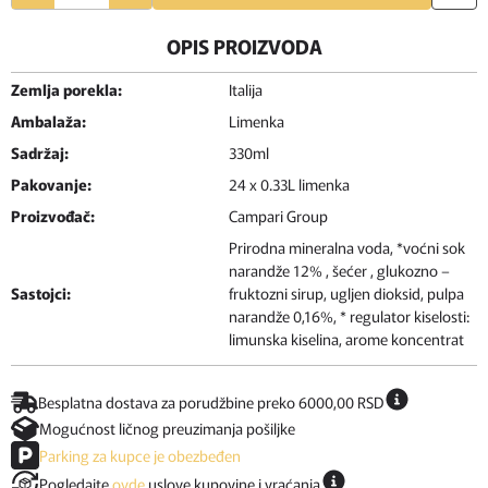
OPIS PROIZVODA
Zemlja porekla:
Italija
Ambalaža:
Limenka
Sadržaj:
330ml
Pakovanje:
24 x 0.33L limenka
Proizvođač:
Campari Group
Prirodna mineralna voda, *voćni sok
narandže 12% , šećer , glukozno –
Sastojci:
fruktozni sirup, ugljen dioksid, pulpa
narandže 0,16%, * regulator kiselosti:
limunska kiselina, arome koncentrat
Besplatna dostava za porudžbine preko 6000,00 RSD
Mogućnost ličnog preuzimanja pošiljke
Parking za kupce je obezbeđen
Pogledajte
ovde
uslove kupovine i vraćanja