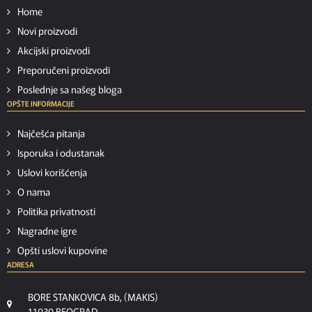
Home
Novi proizvodi
Akcijski proizvodi
Preporučeni proizvodi
Poslednje sa našeg bloga
OPŠTE INFORMACIJE
Najčešća pitanja
Isporuka i odustanak
Uslovi korišćenja
O nama
Politika privatnosti
Nagradne igre
Opšti uslovi kupovine
ADRESA
BORE STANKOVICA 8b, (MAKIS)
11030 BEOGRAD