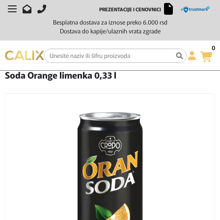
PREZENTACIJE I CENOVNICI
Besplatna dostava za iznose preko 6.000 rsd
Dostava do kapije/ulaznih vrata zgrade
0
Početna
Bezalkoholna pića
Soda Orange limenka 0,33 l
Soda Orange limenka 0,33 l