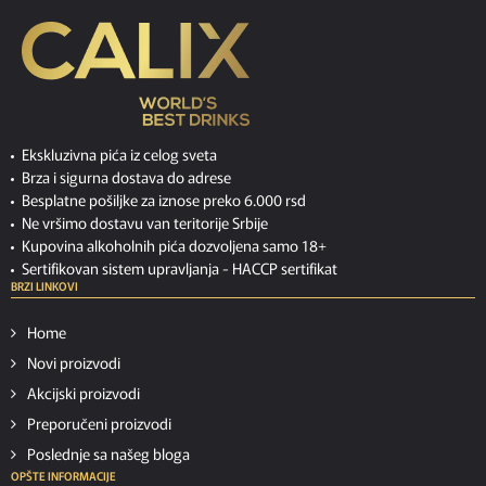
Ekskluzivna pića iz celog sveta
Brza i sigurna dostava do adrese
Besplatne pošiljke za iznose preko 6.000 rsd
Ne vršimo dostavu van teritorije Srbije
Kupovina alkoholnih pića dozvoljena samo 18+
Sertifikovan sistem upravljanja -
HACCP sertifikat
BRZI LINKOVI
Home
Novi proizvodi
Akcijski proizvodi
Preporučeni proizvodi
Poslednje sa našeg bloga
OPŠTE INFORMACIJE