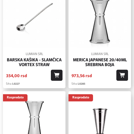
LUMIAN SRL
LUMIAN SRL
BARSKA KAŠIKA - SLAMČICA
MERICA JAPANESE 20/40ML
VORTEX STRAW
SREBRNA BOJA
354,
00
rsd
973,
56
rsd
Šifra:
L0227
Šifra:
L0285
Rasprodato
Rasprodato