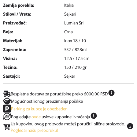
Zemlja porekla:
Italija
Stilovi / Vrsta:
Šejkeri
Proizvođač:
Lumian Srl
Boja:
Crna
Materijal:
Inox 18 / 10
Zapremina:
532 / 828ml
Visina:
12.5 / 17.5 cm
Težina:
150 / 210 gr
Sastojci:
Šejker
Besplatna dostava za porudžbine preko 6000,00 RSD
Mogućnost ličnog preuzimanja pošiljke
Parking za kupce je obezbeđen
Pogledajte
ovde
uslove kupovine i vraćanja
Uz kupovinu ovog proizvoda možeš poručiti i slične proizvode.
Pogledaj našu preporuku!