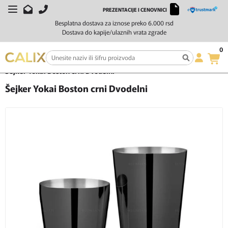
PREZENTACIJE I CENOVNICI
Besplatna dostava za iznose preko 6.000 rsd
Dostava do kapije/ulaznih vrata zgrade
0
Početna
Čaše i barska oprema
Šejkeri
Šejker Yokai Boston crni Dvodelni
Šejker Yokai Boston crni Dvodelni