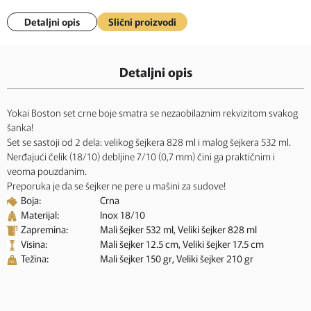
Detaljni opis
Slični proizvodi
Detaljni opis
Yokai Boston set crne boje smatra se nezaobilaznim rekvizitom svakog
šanka!
Set se sastoji od 2 dela: velikog šejkera 828 ml i malog šejkera 532 ml.
Nerđajući čelik (18/10) debljine 7/10 (0,7 mm) čini ga praktičnim i
veoma pouzdanim.
Preporuka je da se šejker ne pere u mašini za sudove!
Boja:
Crna
Materijal:
Inox 18/10
Zapremina:
Mali šejker 532 ml, Veliki šejker 828 ml
Visina:
Mali šejker 12.5 cm, Veliki šejker 17.5 cm
Težina:
Mali šejker 150 gr, Veliki šejker 210 gr