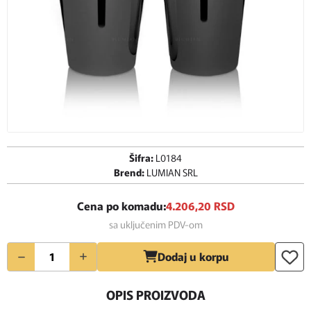
Šifra:
L0184
Brend:
LUMIAN SRL
Cena po komadu:
4.206,
20
RSD
sa uključenim PDV-om
Količina
Dodaj u korpu
OPIS PROIZVODA