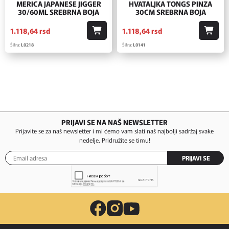
MERICA JAPANESE JIGGER
HVATALJKA TONGS PINZA
30/60ML SREBRNA BOJA
30CM SREBRNA BOJA
1.118,
64
rsd
1.118,
64
rsd
Šifra:
L0218
Šifra:
L0141
PRIJAVI SE NA NAŠ NEWSLETTER
Prijavite se za naš newsletter i mi ćemo vam slati naš najbolji sadržaj svake
nedelje. Pridružite se timu!
PRIJAVI SE