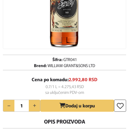
Šifra:
GTR041
Brend:
WILLIAM GRANT&SONS LTD
Cena po komadu:
2.992,
80
RSD
0.7/1 L = 4.275,
43
RSD
sa uključenim PDV-om
Količina
Dodaj u korpu
OPIS PROIZVODA