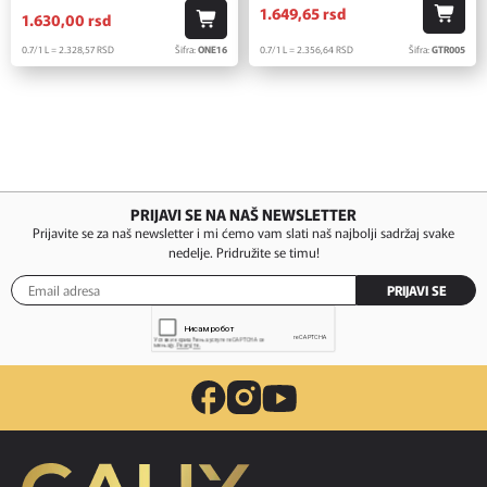
1.649,
65
rsd
1.630,
00
rsd
0.7/1 L = 2.356,
64
RSD
Šifra:
GTR005
0.7/1 L = 2.328,
57
RSD
Šifra:
ONE16
PRIJAVI SE NA NAŠ NEWSLETTER
Prijavite se za naš newsletter i mi ćemo vam slati naš najbolji sadržaj svake
nedelje. Pridružite se timu!
PRIJAVI SE