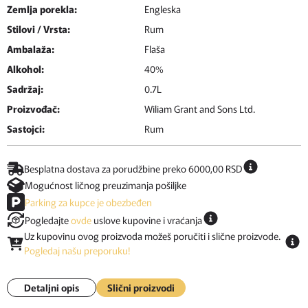
Zemlja porekla:
Engleska
Stilovi / Vrsta:
Rum
Ambalaža:
Flaša
Alkohol:
40%
Sadržaj:
0.7L
Proizvođač:
Wiliam Grant and Sons Ltd.
Sastojci:
Rum
Besplatna dostava za porudžbine preko 6000,00 RSD
Mogućnost ličnog preuzimanja pošiljke
Parking za kupce je obezbeđen
Pogledajte
ovde
uslove kupovine i vraćanja
Uz kupovinu ovog proizvoda možeš poručiti i slične proizvode.
Pogledaj našu preporuku!
Detaljni opis
Slični proizvodi