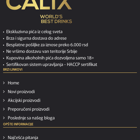
Ekskluzivna pića iz celog sveta
Brza i sigurna dostava do adrese
Besplatne pošiljke za iznose preko 6.000 rsd
Ne vršimo dostavu van teritorije Srbije
Kupovina alkoholnih pića dozvoljena samo 18+
Sertifikovan sistem upravljanja -
HACCP sertifikat
BRZI LINKOVI
Home
Novi proizvodi
Akcijski proizvodi
Preporučeni proizvodi
Poslednje sa našeg bloga
OPŠTE INFORMACIJE
Najčešća pitanja