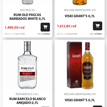
OLD PASCAS
WILLIAM GRANT&SONS LTD
RUM OLD PASCAS
VISKI GRANT'S 0,7L
BARBADOS WHITE 0,7L
1.612,
80
rsd
1.490,
00
rsd
0.7/1 L = 2.304,
00
RSD
Šifra:
GTR001
0.7/1 L = 2.128,
57
RSD
Šifra:
GTR065
RON BARCELO S.R.L.
WILLIAM GRANT&SONS LTD
RUM BARCELO BLANCO
VISKI GRANT'S 0,7L
ANEJADO 0,7L