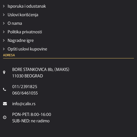
Isporuka i odustanak
Uslovi korišćenja
O nama
Politika privatnosti
Nagradne igre
Opšti uslovi kupovine
ADRESA
BORE STANKOVICA 8b, (MAKIS)
11030 BEOGRAD
011/2391825
060/6461055
info@calix.rs
PON-PET: 8:00-16:00
SUB-NED: ne radimo