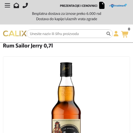
PREZENTACIJE I CENOVNICI
Besplatna dostava za iznose preko 6.000 rsd
Dostava do kapije/ulaznih vrata zgrade
0
Početna
Žestoka pića
Rum
Rum Sailor Jerry 0,7l
Rum Sailor Jerry 0,7l