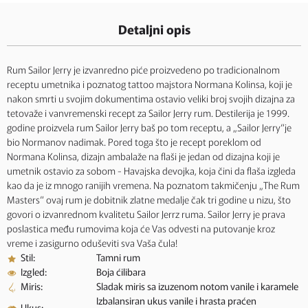
Detaljni opis
Rum Sailor Jerry je izvanredno piće proizvedeno po tradicionalnom
receptu umetnika i poznatog tattoo majstora Normana Kolinsa, koji je
nakon smrti u svojim dokumentima ostavio veliki broj svojih dizajna za
tetovaže i vanvremenski recept za Sailor Jerry rum. Destilerija je 1999.
godine proizvela rum Sailor Jerry baš po tom receptu, a „Sailor Jerry“je
bio Normanov nadimak. Pored toga što je recept poreklom od
Normana Kolinsa, dizajn ambalaže na flaši je jedan od dizajna koji je
umetnik ostavio za sobom - Havajska devojka, koja čini da flaša izgleda
kao da je iz mnogo ranijih vremena. Na poznatom takmičenju „The Rum
Masters“ ovaj rum je dobitnik zlatne medalje čak tri godine u nizu, što
govori o izvanrednom kvalitetu Sailor Jerrz ruma. Sailor Jerry je prava
poslastica među rumovima koja će Vas odvesti na putovanje kroz
vreme i zasigurno oduševiti sva Vaša čula!
Stil:
Tamni rum
Izgled:
Boja ćilibara
Miris:
Sladak miris sa izuzenom notom vanile i karamele
Izbalansiran ukus vanile i hrasta praćen
Ukus: