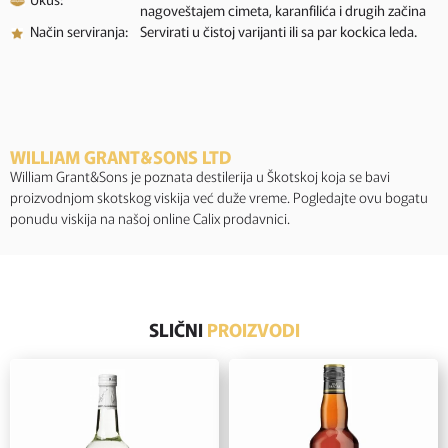
nagoveštajem cimeta, karanfilića i drugih začina
Način serviranja:
Servirati u čistoj varijanti ili sa par kockica leda.
WILLIAM GRANT&SONS LTD
William Grant&Sons je poznata destilerija u Škotskoj koja se bavi
proizvodnjom skotskog viskija već duže vreme. Pogledajte ovu bogatu
ponudu viskija na našoj online Calix prodavnici.
SLIČNI
PROIZVODI