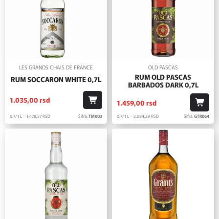
LES GRANDS CHAIS DE FRANCE
OLD PASCAS
RUM OLD PASCAS
RUM SOCCARON WHITE 0,7L
BARBADOS DARK 0,7L
1.035,
00
rsd
1.459,
00
rsd
0.7/1 L = 1.478,
57
RSD
Šifra:
TM003
0.7/1 L = 2.084,
29
RSD
Šifra:
GTR064