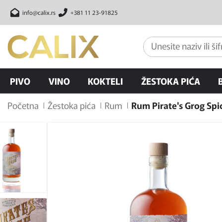
info@calix.rs
+381 11 23-91825
PIVO
VINO
KOKTELI
ŽESTOKA PIĆA
Početna
Žestoka pića
Rum
Rum Pirate's Grog Spi