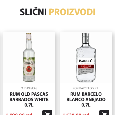
SLIČNI
PROIZVODI
OLD PASCAS
RON BARCELO S.R.L.
RUM OLD PASCAS
RUM BARCELO
BARBADOS WHITE
BLANCO ANEJADO
0,7L
0,7L
1.490,
00
rsd
1.630,
00
rsd