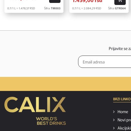
0.7/1 L = 1.478,
57
RSD
Šifra:
TM003
0.7/1 L = 2.084,
29
RSD
Šifra:
GTR064
Prijavite se 
BRZI LINKO
Home
Novi pr
Akcijsk