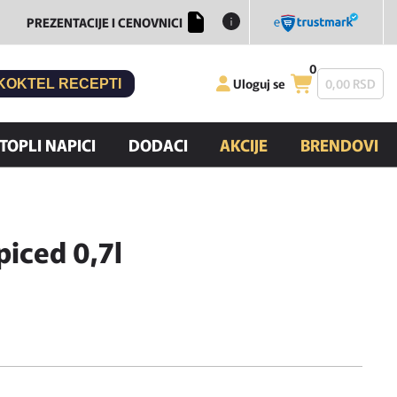
PREZENTACIJE I CENOVNICI
0
Uloguj se
0,
00
RSD
KOKTEL RECEPTI
TOPLI NAPICI
DODACI
AKCIJE
BRENDOVI
piced 0,7l