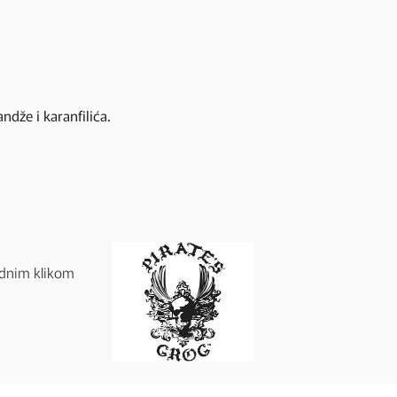
že i karanfilića.
ednim klikom