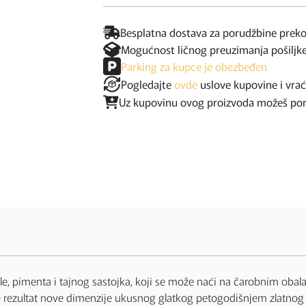
Besplatna dostava za porudžbine prek
Mogućnost ličnog preuzimanja pošiljk
Parking za kupce je obezbeđen
Pogledajte
ovde
uslove kupovine i vra
Uz kupovinu ovog proizvoda možeš poruč
le, pimenta i tajnog sastojka, koji se može naći na čarobnim oba
m je rezultat nove dimenzije ukusnog glatkog petogodišnjem zlatnog