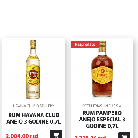
Rasprodato
HAVANA CLUB DISTILLERY
DESTILERIAS UNIDAS S.A.
RUM PAMPERO
RUM HAVANA CLUB
ANEJO ESPECIAL 3
ANEJO 3 GODINE 0,7L
GODINE 0,7L
2.004,
00
rsd
2.210,
36
rsd