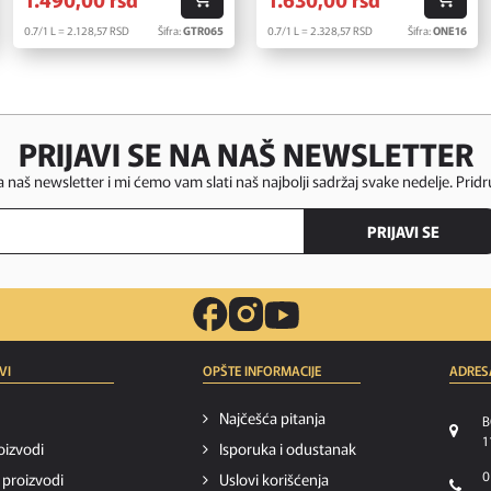
0.7/1 L = 2.128,
57
RSD
Šifra:
GTR065
0.7/1 L = 2.328,
57
RSD
Šifra:
ONE16
PRIJAVI SE NA NAŠ NEWSLETTER
za naš newsletter i mi ćemo vam slati naš najbolji sadržaj svake nedelje. Pridr
PRIJAVI SE
VI
OPŠTE INFORMACIJE
ADRES
Najčešća pitanja
B
1
oizvodi
Isporuka i odustanak
0
i proizvodi
Uslovi korišćenja