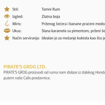
Stil:
Tamni Rum
Izgled:
Zlatna boja
Miris:
Prženog šećera i banane praćeni med
Ukus:
Slana karamela sa pimentom, prženi šeć
Način serviranja:
Idealan je za mešanje koktela kao što j
PIRATE'S GROG LTD.
PIRATE'S GROG proizvodi od ruma nam dolaze iz dalekog Hondu
putem naše Calix prodavnice.