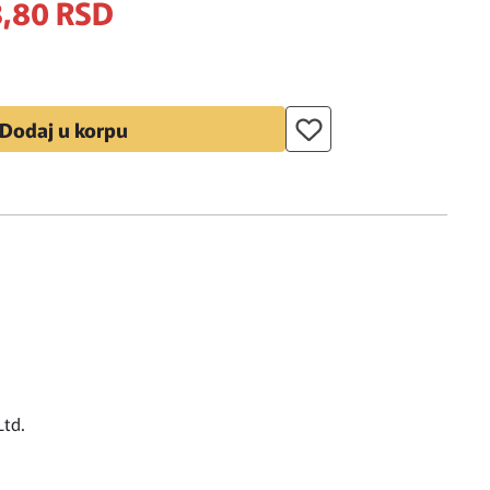
,
80
RSD
Dodaj u korpu
Ltd.