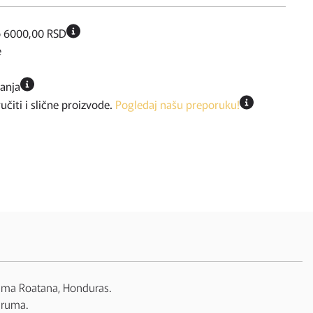
o 6000,00 RSD
e
ćanja
iti i slične proizvode.
Pogledaj našu preporuku!
lama Roatana, Honduras.
 ruma.