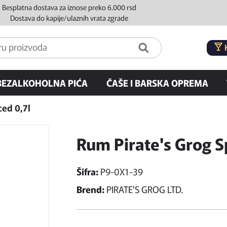
Besplatna dostava za iznose preko 6.000 rsd
Dostava do kapije/ulaznih vrata zgrade
BEZALKOHOLNA PIĆA
ČAŠE I BARSKA OPREMA
ced 0,7l
Rum Pirate's Grog S
Šifra:
P9-0X1-39
Brend:
PIRATE'S GROG LTD.