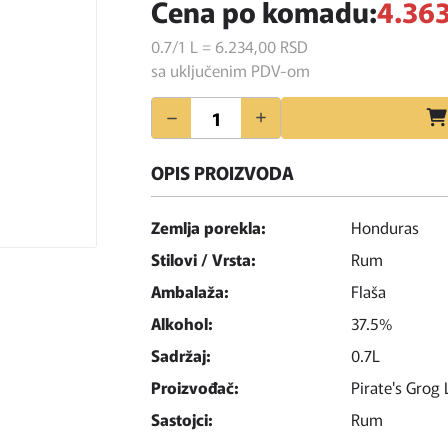
Cena po komadu:
4.363
0.7/1 L = 6.234,
00
RSD
sa uključenim PDV-om
Količina
OPIS PROIZVODA
Zemlja porekla:
Honduras
Stilovi / Vrsta:
Rum
Ambalaža:
Flaša
Alkohol:
37.5%
Sadržaj:
0.7L
Proizvođač:
Pirate's Grog 
Sastojci:
Rum