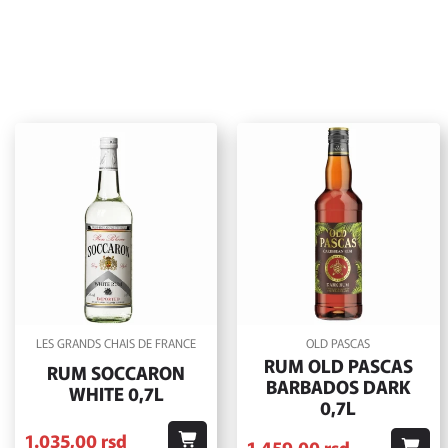
LES GRANDS CHAIS DE FRANCE
OLD PASCAS
RUM OLD PASCAS
RUM SOCCARON
BARBADOS DARK
WHITE 0,7L
0,7L
1.035,
00
rsd
1.459,
00
rsd