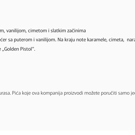
om, vanilijom, cimetom i slatkim začinima
er sa puterom i vanilijom. Na kraju note karamele, cimeta, narand
e „Golden Pistol“.
rasa. Pića koje ova kompanija proizvodi možete poručiti samo j