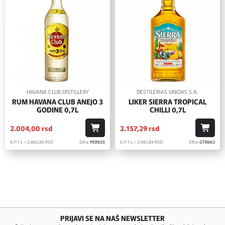
HAVANA CLUB DISTILLERY
DESTILERIAS UNIDAS S.A.
RUM HAVANA CLUB ANEJO 3
LIKER SIERRA TROPICAL
GODINE 0,7L
CHILLI 0,7L
2.004,
00
rsd
2.157,
29
rsd
0.7/1 L = 2.862,
86
RSD
Šifra:
PER025
0.7/1 L = 3.081,
84
RSD
Šifra:
GTR063
PRIJAVI SE NA NAŠ NEWSLETTER