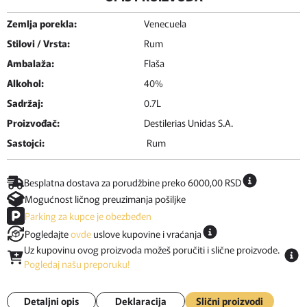
Zemlja porekla:
Venecuela
Stilovi / Vrsta:
Rum
Ambalaža:
Flaša
Alkohol:
40%
Sadržaj:
0.7L
Proizvođač:
Destilerias Unidas S.A.
Sastojci:
Rum
Besplatna dostava za porudžbine preko 6000,00 RSD
Mogućnost ličnog preuzimanja pošiljke
Parking za kupce je obezbeđen
Pogledajte
ovde
uslove kupovine i vraćanja
Uz kupovinu ovog proizvoda možeš poručiti i slične proizvode.
Pogledaj našu preporuku!
Detaljni opis
Deklaracija
Slični proizvodi