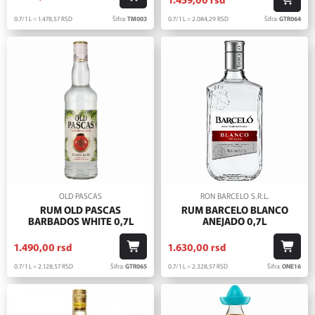
0.7/1 L = 1.478,
57
RSD
Šifra:
TM003
0.7/1 L = 2.084,
29
RSD
Šifra:
GTR064
OLD PASCAS
RON BARCELO S.R.L.
RUM OLD PASCAS
RUM BARCELO BLANCO
BARBADOS WHITE 0,7L
ANEJADO 0,7L
1.490,
00
rsd
1.630,
00
rsd
0.7/1 L = 2.128,
57
RSD
Šifra:
GTR065
0.7/1 L = 2.328,
57
RSD
Šifra:
ONE16