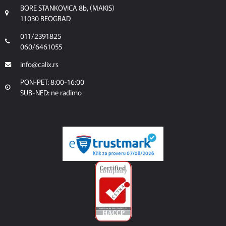
BORE STANKOVICA 8b, (MAKIS)
11030 BEOGRAD
011/2391825
060/6461055
info@calix.rs
PON-PET: 8:00-16:00
SUB-NED: ne radimo