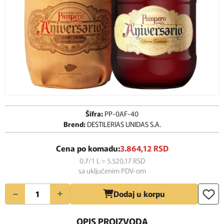
Šifra:
PP-0AF-40
Brend:
DESTILERIAS UNIDAS S.A.
Cena po komadu:
3.864,
12
RSD
0.7/1 L = 5.520,
17
RSD
sa uključenim PDV-om
Količina
Dodaj u korpu
OPIS PROIZVODA