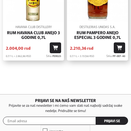
HAVANA CLUB DISTILLERY
DESTILERIAS UNIDAS S.A.
RUM HAVANA CLUB ANEJO 3
RUM PAMPERO ANEJO
GODINE 0,7L
ESPECIAL 3 GODINE 0,7L
2.004,
00
rsd
2.210,
36
rsd
0.7/1 L = 2.862,
86
RSD
Šifra:
PER025
0.7/1 L = 3.157,
66
RSD
Šifra:
PP-0EF-40
PRIJAVI SE NA NAŠ NEWSLETTER
Prijavite se za naš newsletter i mi ćemo vam slati naš najbolji sadržaj svake
nedelje. Pridružite se timu!
PRIJAVI SE