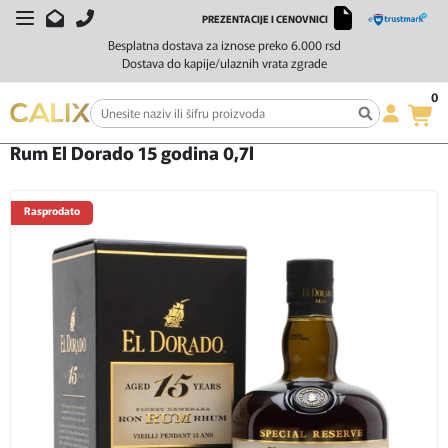
PREZENTACIJE I CENOVNICI
Besplatna dostava za iznose preko 6.000 rsd
Dostava do kapije/ulaznih vrata zgrade
0
Početna
Žestoka pića
Rum
Rum El Dorado 15 godina 0,7l
Rum El Dorado 15 godina 0,7l
Rasprodato