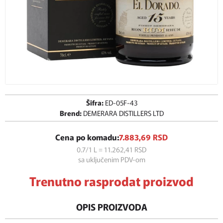
Šifra:
ED-05F-43
Brend:
DEMERARA DISTILLERS LTD
Cena po komadu:
7.883,
69
RSD
0.7/1 L = 11.262,
41
RSD
sa uključenim PDV-om
Trenutno rasprodat proizvod
OPIS PROIZVODA