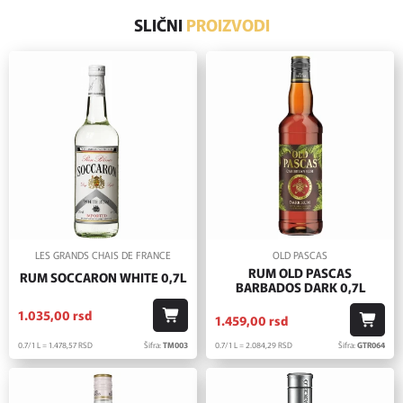
SLIČNI
PROIZVODI
LES GRANDS CHAIS DE FRANCE
OLD PASCAS
RUM OLD PASCAS
RUM SOCCARON WHITE 0,7L
BARBADOS DARK 0,7L
1.035,
00
rsd
1.459,
00
rsd
0.7/1 L = 1.478,
57
RSD
Šifra:
TM003
0.7/1 L = 2.084,
29
RSD
Šifra:
GTR064