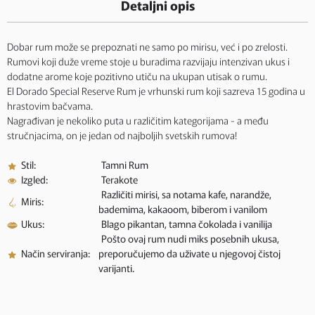
Detaljni opis
Dobar rum može se prepoznati ne samo po mirisu, već i po zrelosti.
Rumovi koji duže vreme stoje u buradima razvijaju intenzivan ukus i
dodatne arome koje pozitivno utiču na ukupan utisak o rumu.
El Dorado Special Reserve Rum je vrhunski rum koji sazreva 15 godina u
hrastovim bačvama.
Nagrađivan je nekoliko puta u različitim kategorijama - a među
stručnjacima, on je jedan od najboljih svetskih rumova!
Stil:
Tamni Rum
Izgled:
Terakote
Različiti mirisi, sa notama kafe, narandže,
Miris:
bademima, kakaoom, biberom i vanilom
Ukus:
Blago pikantan, tamna čokolada i vanilija
Pošto ovaj rum nudi miks posebnih ukusa,
Način serviranja:
preporučujemo da uživate u njegovoj čistoj
varijanti.