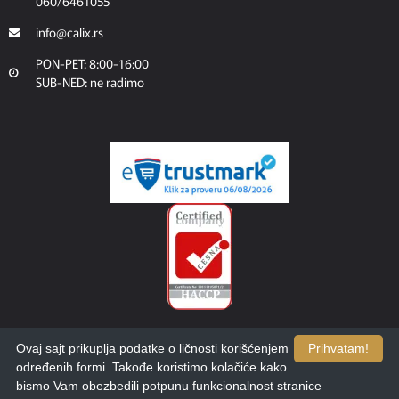
060/6461055
info@calix.rs
PON-PET: 8:00-16:00
SUB-NED: ne radimo
Ovaj sajt prikuplja podatke o ličnosti korišćenjem
Prihvatam!
određenih formi. Takođe koristimo kolačiće kako
bismo Vam obezbedili potpunu funkcionalnost stranice