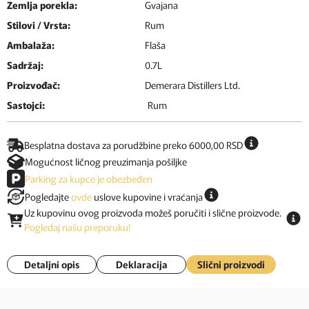
Zemlja porekla:
Gvajana
Stilovi / Vrsta:
Rum
Ambalaža:
Flaša
Sadržaj:
0.7L
Proizvođač:
Demerara Distillers Ltd.
Sastojci:
Rum
Besplatna dostava za porudžbine preko 6000,00 RSD
Mogućnost ličnog preuzimanja pošiljke
Parking za kupce je obezbeđen
Pogledajte
ovde
uslove kupovine i vraćanja
Uz kupovinu ovog proizvoda možeš poručiti i slične proizvode.
Pogledaj našu preporuku!
Detaljni opis
Deklaracija
Slični proizvodi