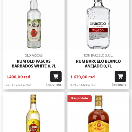
OLD PASCAS
RON BARCELO S.R.L.
RUM OLD PASCAS
RUM BARCELO BLANCO
BARBADOS WHITE 0,7L
ANEJADO 0,7L
1.490,
00
rsd
1.630,
00
rsd
0.7/1 L = 2.128,
57
RSD
Šifra:
GTR065
0.7/1 L = 2.328,
57
RSD
Šifra:
ONE16
Rasprodato