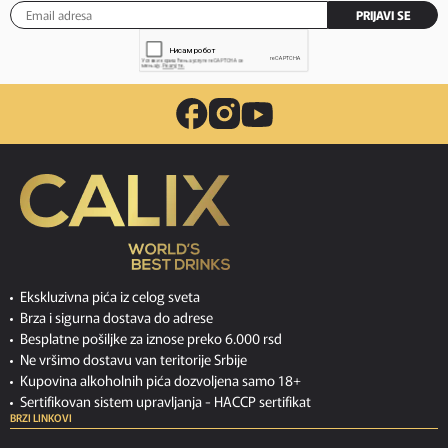
PRIJAVI SE
Ekskluzivna pića iz celog sveta
Brza i sigurna dostava do adrese
Besplatne pošiljke za iznose preko 6.000 rsd
Ne vršimo dostavu van teritorije Srbije
Kupovina alkoholnih pića dozvoljena samo 18+
Sertifikovan sistem upravljanja -
HACCP sertifikat
BRZI LINKOVI