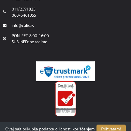
011/2391825
060/6461055
info@calix.rs
PON-PET: 8:00-16:00
SUB-NED: ne radimo
Ovaj sajt prikuplja podatke o ličnosti korišćenjem
Prihvatam!