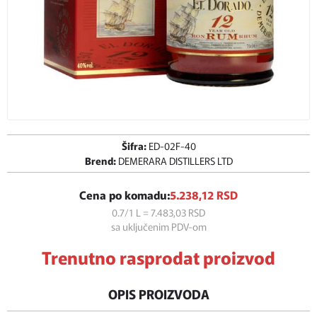
Šifra:
ED-02F-40
Brend:
DEMERARA DISTILLERS LTD
Cena po komadu:
5.238,
12
RSD
0.7/1 L = 7.483,
03
RSD
sa uključenim PDV-om
Trenutno rasprodat proizvod
OPIS PROIZVODA