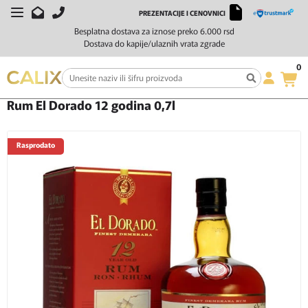
PREZENTACIJE I CENOVNICI
Besplatna dostava za iznose preko 6.000 rsd
Dostava do kapije/ulaznih vrata zgrade
0
Početna
Žestoka pića
Rum
Rum El Dorado 12 godina 0,7l
Rum El Dorado 12 godina 0,7l
Rasprodato