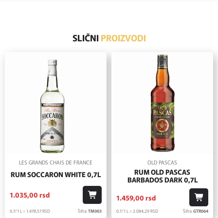
SLIČNI
PROIZVODI
LES GRANDS CHAIS DE FRANCE
OLD PASCAS
RUM OLD PASCAS
RUM SOCCARON WHITE 0,7L
BARBADOS DARK 0,7L
1.035,
00
rsd
1.459,
00
rsd
0.7/1 L = 1.478,
57
RSD
Šifra:
TM003
0.7/1 L = 2.084,
29
RSD
Šifra:
GTR064