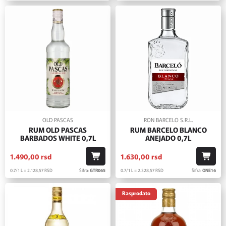
OLD PASCAS
RON BARCELO S.R.L.
RUM OLD PASCAS
RUM BARCELO BLANCO
BARBADOS WHITE 0,7L
ANEJADO 0,7L
1.490,
00
rsd
1.630,
00
rsd
0.7/1 L = 2.128,
57
RSD
Šifra:
GTR065
0.7/1 L = 2.328,
57
RSD
Šifra:
ONE16
Rasprodato