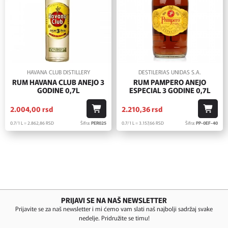
HAVANA CLUB DISTILLERY
DESTILERIAS UNIDAS S.A.
RUM HAVANA CLUB ANEJO 3
RUM PAMPERO ANEJO
GODINE 0,7L
ESPECIAL 3 GODINE 0,7L
2.004,
00
rsd
2.210,
36
rsd
0.7/1 L = 2.862,
86
RSD
Šifra:
PER025
0.7/1 L = 3.157,
66
RSD
Šifra:
PP-0EF-40
PRIJAVI SE NA NAŠ NEWSLETTER
Prijavite se za naš newsletter i mi ćemo vam slati naš najbolji sadržaj svake
nedelje. Pridružite se timu!