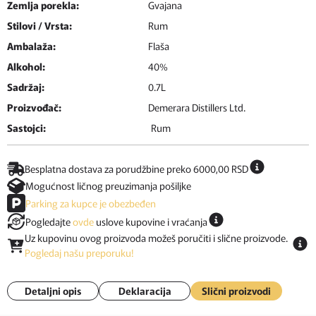
Zemlja porekla:
Gvajana
Stilovi / Vrsta:
Rum
Ambalaža:
Flaša
Alkohol:
40%
Sadržaj:
0.7L
Proizvođač:
Demerara Distillers Ltd.
Sastojci:
Rum
Besplatna dostava za porudžbine preko 6000,00 RSD
Mogućnost ličnog preuzimanja pošiljke
Parking za kupce je obezbeđen
Pogledajte
ovde
uslove kupovine i vraćanja
Uz kupovinu ovog proizvoda možeš poručiti i slične proizvode.
Pogledaj našu preporuku!
Detaljni opis
Deklaracija
Slični proizvodi