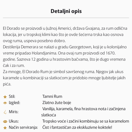
Detaljni opis
El Dorado se proizvodi u Južnoj Americi, država Gvajana, za rum odlična
lokacija, jer u tropskoj klimi kao što je ovde šećerna trska kao osnova
ovog ruma, uspeva posebno dobro.
Destilerija Demerara se nalazi u gradu Georgetown, koji je u kolonijalno
vreme pripadao Holandjanima. Ona ovaj rum proizvodi od 1670.
godine. Sazreva 12 godina u hrastovim bačvama, što je dugo vremena
čak i za rum.
Za mnoge, El Dorado Rum je simbol savršenog ruma. Njegov jak ukus
karamele u kombinaciji sa slatkoćom je pridobio mnoge ljubitelje jakih
pića.
Stil:
Tamni Rum
Izgled:
Zlatno žute boje
Vanilija, karamela, fina hrastova nota i začinjena
Miris:
slatkoća
Ukus:
Tropsko voće i začini kombinuju se sa karamelom
Način serviranja:
Čist i fantastičan za ekskluzivne koktele!