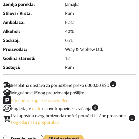
Zemlja porekla:
Jamajka
Stilovi / Vrsta:
Rum
Ambalaža:
Flaša
Alkohol:
40%
Sadržaj:
0.7L
Proizvođač:
Wray & Nephew Ltd.
Godina starosti:
12
Sastojci:
Rum
Besplatna dostava za porudžbine preko 6000,00 RSD
Mogućnost ličnog preuzimanja pošiljke
Parking za kupce je obezbeđen
Pogledajte
ovde
uslove kupovine i vraćanja
Uz kupovinu ovog proizvoda možeš poručiti i slične proizvode.
Pogledaj našu preporuku!
Detaljni opis
Slični proizvodi