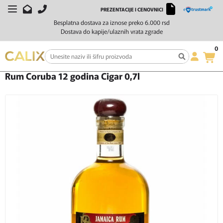
PREZENTACIJE I CENOVNICI
Besplatna dostava za iznose preko 6.000 rsd
Dostava do kapije/ulaznih vrata zgrade
0
Početna
Žestoka pića
Rum
Rum Coruba 12 godina Cigar 0,7l
Rum Coruba 12 godina Cigar 0,7l