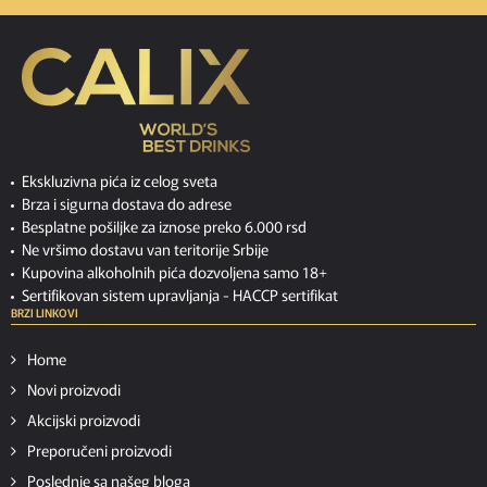
Ekskluzivna pića iz celog sveta
Brza i sigurna dostava do adrese
Besplatne pošiljke za iznose preko 6.000 rsd
Ne vršimo dostavu van teritorije Srbije
Kupovina alkoholnih pića dozvoljena samo 18+
Sertifikovan sistem upravljanja -
HACCP sertifikat
BRZI LINKOVI
Home
Novi proizvodi
Akcijski proizvodi
Preporučeni proizvodi
Poslednje sa našeg bloga