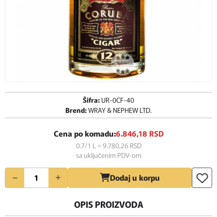
Šifra:
UR-0CF-40
Brend:
WRAY & NEPHEW LTD.
Cena po komadu:
6.846,
18
RSD
0.7/1 L = 9.780,
26
RSD
sa uključenim PDV-om
Količina
Dodaj u korpu
OPIS PROIZVODA