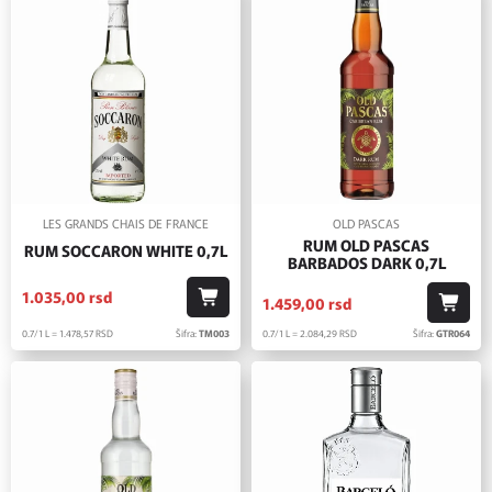
LES GRANDS CHAIS DE FRANCE
OLD PASCAS
RUM OLD PASCAS
RUM SOCCARON WHITE 0,7L
BARBADOS DARK 0,7L
1.035,
00
rsd
1.459,
00
rsd
0.7/1 L = 1.478,
57
RSD
Šifra:
TM003
0.7/1 L = 2.084,
29
RSD
Šifra:
GTR064