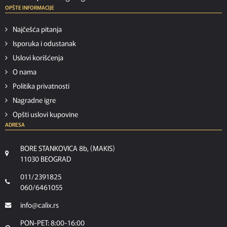
OPŠTE INFORMACIJE
Najčešća pitanja
Isporuka i odustanak
Uslovi korišćenja
O nama
Politika privatnosti
Nagradne igre
Opšti uslovi kupovine
ADRESA
BORE STANKOVICA 8b, (MAKIS)
11030 BEOGRAD
011/2391825
060/6461055
info@calix.rs
PON-PET: 8:00-16:00