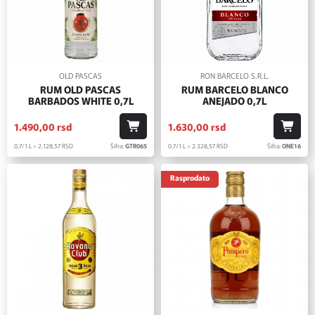
OLD PASCAS
RON BARCELO S.R.L.
RUM OLD PASCAS
RUM BARCELO BLANCO
BARBADOS WHITE 0,7L
ANEJADO 0,7L
1.490,
00
rsd
1.630,
00
rsd
0.7/1 L = 2.128,
57
RSD
Šifra:
GTR065
0.7/1 L = 2.328,
57
RSD
Šifra:
ONE16
Rasprodato