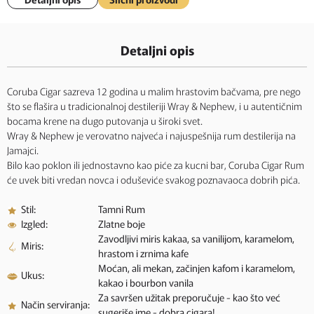
Detaljni opis
Coruba Cigar sazreva 12 godina u malim hrastovim bačvama, pre nego
što se flašira u tradicionalnoj destileriji Wray & Nephew, i u autentičnim
bocama krene na dugo putovanja u široki svet.
Wray & Nephew je verovatno najveća i najuspešnija rum destilerija na
Jamajci.
Bilo kao poklon ili jednostavno kao piće za kucni bar, Coruba Cigar Rum
će uvek biti vredan novca i oduševiće svakog poznavaoca dobrih pića.
Stil:
Tamni Rum
Izgled:
Zlatne boje
Zavodljivi miris kakaa, sa vanilijom, karamelom,
Miris:
hrastom i zrnima kafe
Moćan, ali mekan, začinjen kafom i karamelom,
Ukus:
kakao i bourbon vanila
Za savršen užitak preporučuje - kao što već
Način serviranja:
sugeriše ime - dobra cigara!