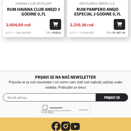
HAVANA CLUB DISTILLERY
DESTILERIAS UNIDAS S.A.
RUM HAVANA CLUB ANEJO 3
RUM PAMPERO ANEJO
GODINE 0,7L
ESPECIAL 3 GODINE 0,7L
2.004,
00
rsd
2.210,
36
rsd
0.7/1 L = 2.862,
86
RSD
Šifra:
PER025
0.7/1 L = 3.157,
66
RSD
Šifra:
PP-0EF-40
PRIJAVI SE NA NAŠ NEWSLETTER
Prijavite se za naš newsletter i mi ćemo vam slati naš najbolji sadržaj svake
nedelje. Pridružite se timu!
PRIJAVI SE