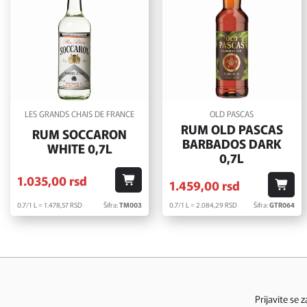
LES GRANDS CHAIS DE FRANCE
OLD PASCAS
RUM OLD PASCAS
RUM SOCCARON
BARBADOS DARK
WHITE 0,7L
0,7L
1.035,
00
rsd
1.459,
00
rsd
0.7/1 L = 1.478,
57
RSD
Šifra:
TM003
0.7/1 L = 2.084,
29
RSD
Šifra:
GTR064
Prijavite se 