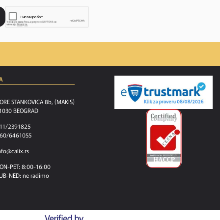
A
ORE STANKOVICA 8b, (MAKIS)
1030 BEOGRAD
11/2391825
60/6461055
nfo@calix.rs
ON-PET: 8:00-16:00
UB-NED: ne radimo