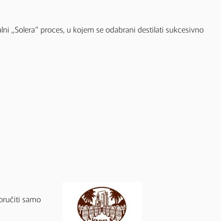
lni „Solera“ proces, u kojem se odabrani destilati sukcesivno
oručiti samo