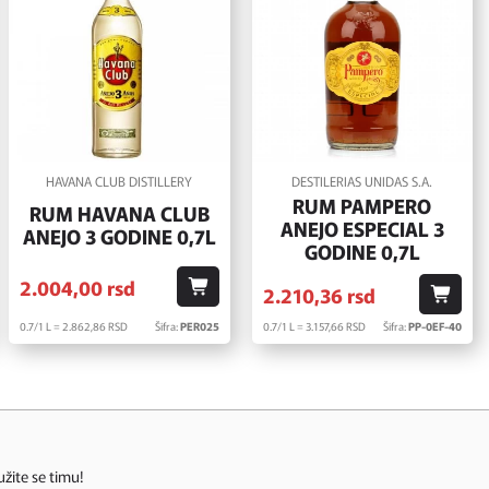
HAVANA CLUB DISTILLERY
DESTILERIAS UNIDAS S.A.
RUM PAMPERO
RUM HAVANA CLUB
ANEJO ESPECIAL 3
ANEJO 3 GODINE 0,7L
GODINE 0,7L
2.004,
00
rsd
2.210,
36
rsd
0.7/1 L = 2.862,
86
RSD
Šifra:
PER025
0.7/1 L = 3.157,
66
RSD
Šifra:
PP-0EF-40
užite se timu!