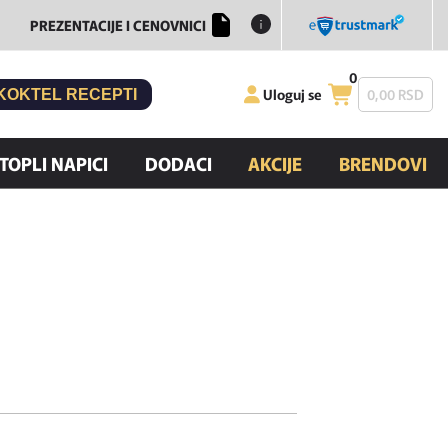
PREZENTACIJE I CENOVNICI
0
Uloguj se
0,
00
RSD
KOKTEL RECEPTI
TOPLI NAPICI
DODACI
AKCIJE
BRENDOVI