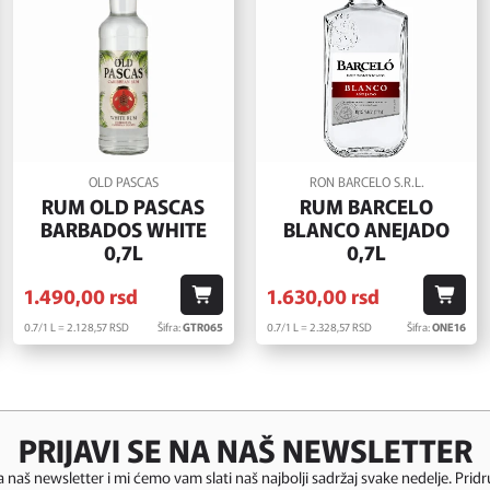
OLD PASCAS
RON BARCELO S.R.L.
RUM OLD PASCAS
RUM BARCELO
BARBADOS WHITE
BLANCO ANEJADO
0,7L
0,7L
1.490,
00
rsd
1.630,
00
rsd
0.7/1 L = 2.128,
57
RSD
Šifra:
GTR065
0.7/1 L = 2.328,
57
RSD
Šifra:
ONE16
PRIJAVI SE NA NAŠ NEWSLETTER
za naš newsletter i mi ćemo vam slati naš najbolji sadržaj svake nedelje. Pridr