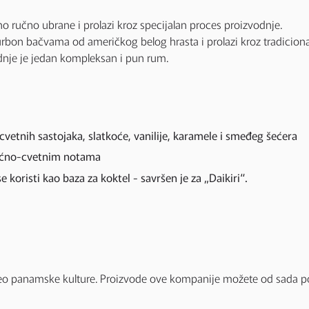
no ručno ubrane i prolazi kroz specijalan proces proizvodnje.
urbon bačvama od američkog belog hrasta i prolazi kroz tradiciona
dnje je jedan kompleksan i pun rum.
etnih sastojaka, slatkoće, vanilije, karamele i smeđeg šećera
voćno-cvetnim notama
 koristi kao baza za koktel - savršen je za „Daikiri“.
 deo panamske kulture. Proizvode ove kompanije možete od sada p