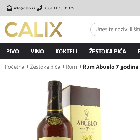
info@calix.rs
+381 11 23-91825
PIVO
VINO
KOKTELI
ŽESTOKA PIĆA
Početna
Žestoka pića
Rum
Rum Abuelo 7 godina 