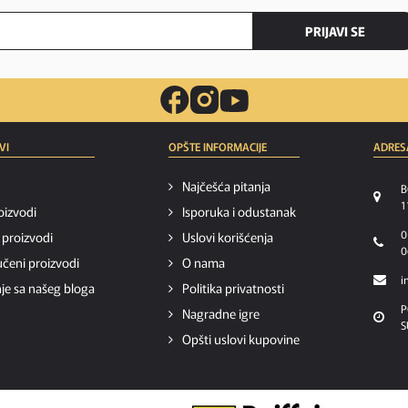
PRIJAVI SE
VI
OPŠTE INFORMACIJE
ADRES
Najčešća pitanja
B
1
oizvodi
Isporuka i odustanak
0
i proizvodi
Uslovi korišćenja
0
čeni proizvodi
O nama
i
je sa našeg bloga
Politika privatnosti
P
Nagradne igre
S
Opšti uslovi kupovine