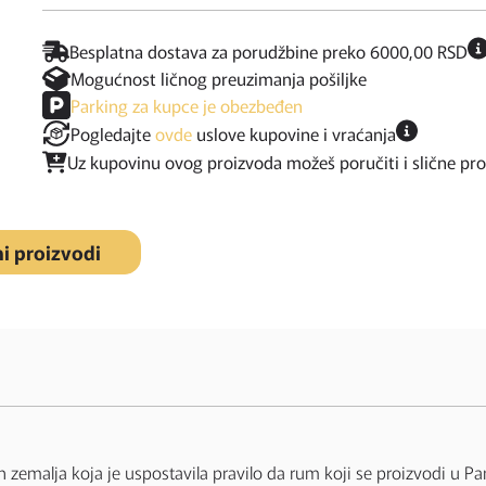
Besplatna dostava za porudžbine preko 6000,00 RSD
Mogućnost ličnog preuzimanja pošiljke
Parking za kupce je obezbeđen
Pogledajte
ovde
uslove kupovine i vraćanja
Uz kupovinu ovog proizvoda možeš poručiti i slične pr
ni proizvodi
zemalja koja je uspostavila pravilo da rum koji se proizvodi u P