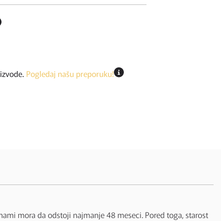
oizvode.
Pogledaj našu preporuku!
anami mora da odstoji najmanje 48 meseci. Pored toga, starost