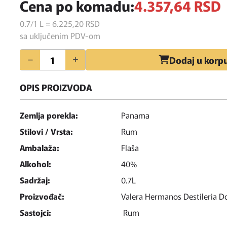
Cena po komadu:
4.357,
64
RSD
0.7/1 L = 6.225,
20
RSD
sa uključenim PDV-om
Količina
Dodaj u korp
OPIS PROIZVODA
Zemlja porekla:
Panama
Stilovi / Vrsta:
Rum
Ambalaža:
Flaša
Alkohol:
40%
Sadržaj:
0.7L
Proizvođač:
Valera Hermanos Destileria D
Sastojci:
Rum