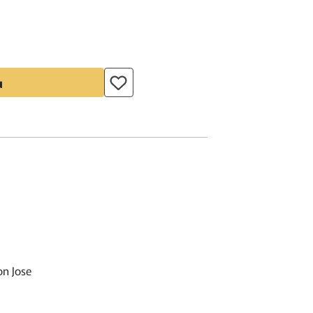
u
on Jose