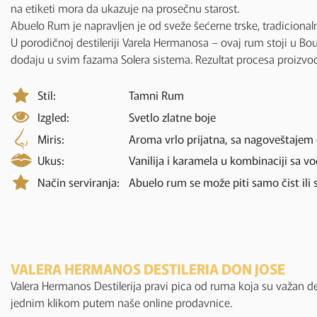
na etiketi mora da ukazuje na prosečnu starost.
Abuelo Rum je napravljen je od sveže šećerne trske, tradicional
U porodičnoj destileriji Varela Hermanosa – ovaj rum stoji u Bo
dodaju u svim fazama Solera sistema. Rezultat procesa proizvo
Stil:
Tamni Rum
Izgled:
Svetlo zlatne boje
Miris:
Aroma vrlo prijatna, sa nagoveštajem cv
Ukus:
Vanilija i karamela u kombinaciji sa 
Način serviranja:
Abuelo rum se može piti samo čist ili se
VALERA HERMANOS DESTILERIA DON JOSE
Valera Hermanos Destilerija pravi pica od ruma koja su važan
jednim klikom putem naše online prodavnice.