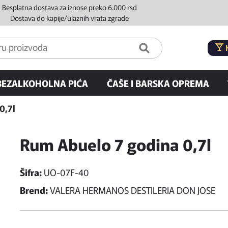
Besplatna dostava za iznose preko 6.000 rsd
Dostava do kapije/ulaznih vrata zgrade
BEZALKOHOLNA PIĆA
ČAŠE I BARSKA OPREMA
0,7l
Rum Abuelo 7 godina 0,7l
Šifra:
UO-07F-40
Brend:
VALERA HERMANOS DESTILERIA DON JOSE