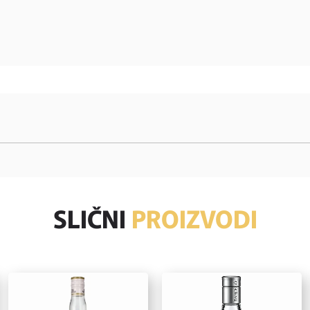
SLIČNI
PROIZVODI