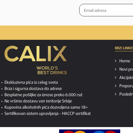
BRZI LINKO
Home
Novi pr
Akcijsk
Ekskluzivna pića iz celog sveta
Preporu
Brza i sigurna dostava do adrese
Posledn
Besplatne pošiljke za iznose preko 6.000 rsd
Ne vršimo dostavu van teritorije Srbije
Kupovina alkoholnih pića dozvoljena samo 18+
Sertifikovan sistem upravljanja -
HACCP sertifikat