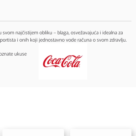
s u svom najčistijem obliku – blaga, osvežavajuća i idealna za
sportista i onih koji jednostavno vode računa o svom zdravlju.
poznate ukuse