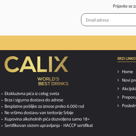
Prijavite se 
BRZI LINKO
Home
Novi pr
Akcijsk
Ekskluzivna pića iz celog sveta
Preporu
Brza i sigurna dostava do adrese
Posledn
Besplatne pošiljke za iznose preko 6.000 rsd
Ne vršimo dostavu van teritorije Srbije
Kupovina alkoholnih pića dozvoljena samo 18+
Sertifikovan sistem upravljanja -
HACCP sertifikat