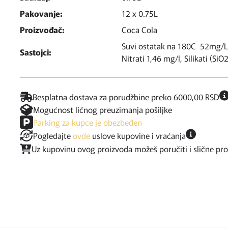
Pakovanje:
12 x 0.75L
Proizvođač:
Coca Cola
Suvi ostatak na 180C 52mg/L,
Sastojci:
Nitrati 1,46 mg/l, Silikati (Si
Besplatna dostava za porudžbine preko 6000,00 RSD
Mogućnost ličnog preuzimanja pošiljke
Parking za kupce je obezbeđen
Pogledajte
ovde
uslove kupovine i vraćanja
Uz kupovinu ovog proizvoda možeš poručiti i slične pr