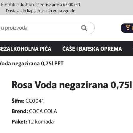
Besplatna dostava za iznose preko 6.000 rsd
Dostava do kapije/ulaznih vrata zgrade
BEZALKOHOLNA PIĆA
ČAŠE I BARSKA OPREMA
Voda negazirana 0,75l PET
Rosa Voda negazirana 0,75l
Šifra:
CC0041
Brend:
COCA COLA
Paket:
12 komada