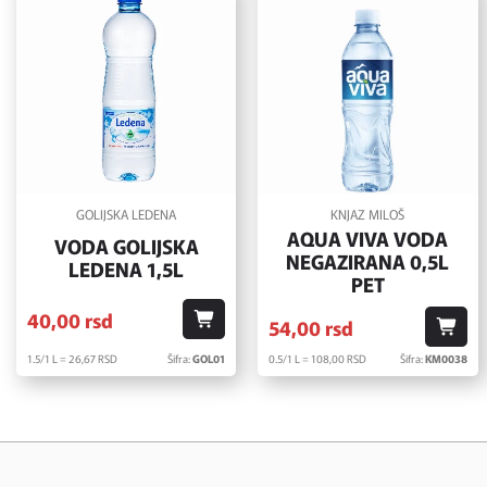
GOLIJSKA LEDENA
KNJAZ MILOŠ
AQUA VIVA VODA
VODA GOLIJSKA
NEGAZIRANA 0,5L
LEDENA 1,5L
PET
40,
00
rsd
54,
00
rsd
1.5/1 L = 26,
67
RSD
Šifra:
GOL01
0.5/1 L = 108,
00
RSD
Šifra:
KM0038