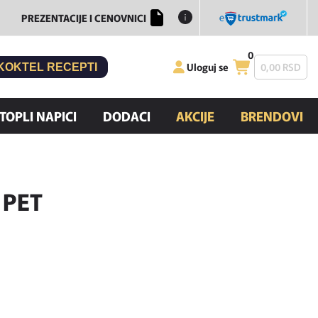
PREZENTACIJE I CENOVNICI
0
Uloguj se
0,
00
RSD
KOKTEL RECEPTI
TOPLI NAPICI
DODACI
AKCIJE
BRENDOVI
 PET