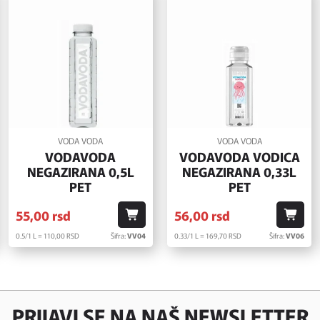
VODA VODA
VODA VODA
VODAVODA
VODAVODA VODICA
NEGAZIRANA 0,5L
NEGAZIRANA 0,33L
PET
PET
55,
00
rsd
56,
00
rsd
0.5/1 L = 110,
00
RSD
Šifra:
VV04
0.33/1 L = 169,
70
RSD
Šifra:
VV06
PRIJAVI SE NA NAŠ NEWSLETTER