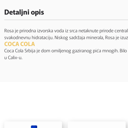
Detaljni opis
Rosa je prirodna izvorska voda iz srca netaknute prirode centraln
svakodnevnu hidrataciju. Niskog sadržaja minerala, Rosa je izuz
COCA COLA
Coca Cola Srbija je dom omiljenog gaziranog pića mnogih. Bilo d
u Calix-u.