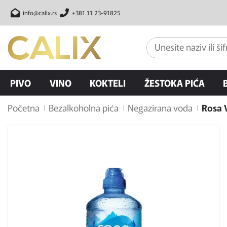
info@calix.rs
+381 11 23-91825
PIVO
VINO
KOKTELI
ŽESTOKA PIĆA
Početna
Bezalkoholna pića
Negazirana voda
Rosa 