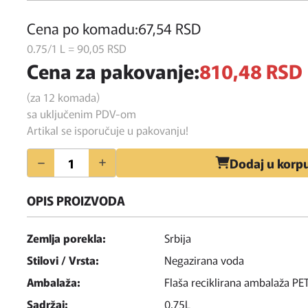
Cena po komadu:
67,
54
RSD
0.75/1 L = 90,
05
RSD
Cena za pakovanje:
810,
48
RSD
(za 12 komada)
sa uključenim PDV-om
Artikal se isporučuje u pakovanju!
Količina
Dodaj u korp
OPIS PROIZVODA
Zemlja porekla:
Srbija
Stilovi / Vrsta:
Negazirana voda
Ambalaža:
Flaša reciklirana ambalaža PE
Sadržaj:
0.75L