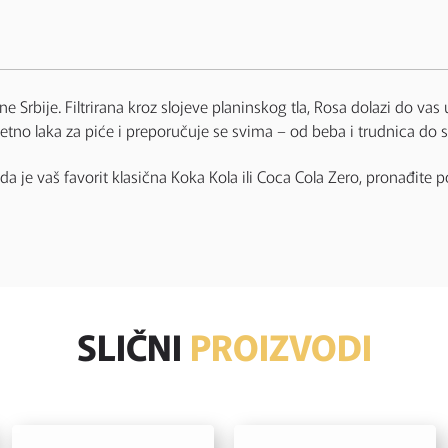
e Srbije. Filtrirana kroz slojeve planinskog tla, Rosa dolazi do va
etno laka za piće i preporučuje se svima – od beba i trudnica do 
a je vaš favorit klasična Koka Kola ili Coca Cola Zero, pronađite 
SLIČNI
PROIZVODI