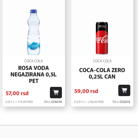
COCA COLA
COCA COLA
ROSA VODA
COCA-COLA ZERO
NEGAZIRANA 0,5L
0,25L CAN
PET
59,
00
rsd
57,
00
rsd
0.5/1 L = 114,
00
RSD
Šifra:
CC0216
0.25/1 L = 236,
00
RSD
Šifra:
CC0215