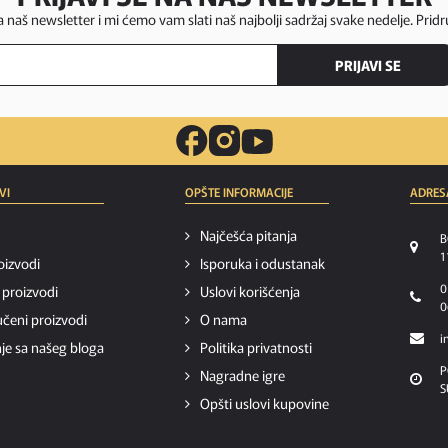
za naš newsletter i mi ćemo vam slati naš najbolji sadržaj svake nedelje. Pridr
PRIJAVI SE
VI
OPŠTE INFORMACIJE
ADRES
Najčešća pitanja
B
1
oizvodi
Isporuka i odustanak
0
i proizvodi
Uslovi korišćenja
0
čeni proizvodi
O nama
i
je sa našeg bloga
Politika privatnosti
P
Nagradne igre
S
Opšti uslovi kupovine