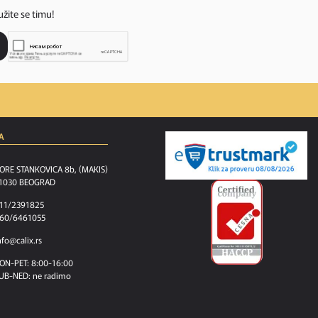
užite se timu!
A
ORE STANKOVICA 8b, (MAKIS)
1030 BEOGRAD
11/2391825
60/6461055
nfo@calix.rs
ON-PET: 8:00-16:00
UB-NED: ne radimo