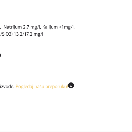
 Natrijum 2,7 mg/l, Kalijum <1mg/l,
O2/SiO3) 13,2/17,2 mg/l
oizvode.
Pogledaj našu preporuku!