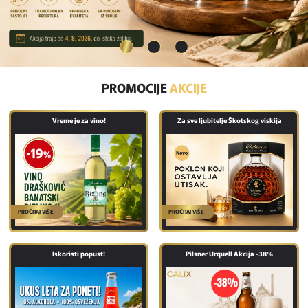
PROMOCIJE
AKCIJE
Vreme je za vino!
Za sve ljubitelje Škotskog viskija
PROČITAJ VIŠE
PROČITAJ VIŠE
Iskoristi popust!
Pilsner Urquell Akcija -38%