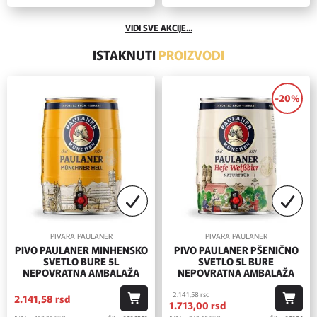
VIDI SVE AKCIJE...
ISTAKNUTI
PROIZVODI
-20%
PIVARA PAULANER
PIVARA PAULANER
PIVO PAULANER MINHENSKO
PIVO PAULANER PŠENIČNO
SVETLO BURE 5L
SVETLO 5L BURE
NEPOVRATNA AMBALAŽA
NEPOVRATNA AMBALAŽA
2.141,
58
rsd
2.141,
58
rsd
1.713,
00
rsd