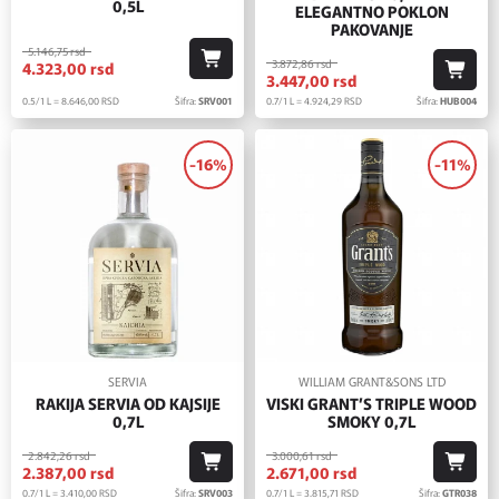
0,5L
ELEGANTNO POKLON
PAKOVANJE
5.146,
75
rsd
3.872,
86
rsd
4.323,
00
rsd
3.447,
00
rsd
0.5/1 L = 8.646,
00
RSD
Šifra:
SRV001
0.7/1 L = 4.924,
29
RSD
Šifra:
HUB004
-16%
-11%
SERVIA
WILLIAM GRANT&SONS LTD
RAKIJA SERVIA OD KAJSIJE
VISKI GRANT’S TRIPLE WOOD
0,7L
SMOKY 0,7L
2.842,
26
rsd
3.000,
61
rsd
2.387,
00
rsd
2.671,
00
rsd
0.7/1 L = 3.410,
00
RSD
Šifra:
SRV003
0.7/1 L = 3.815,
71
RSD
Šifra:
GTR038