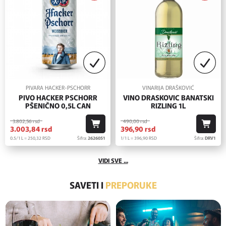
PIVARA HACKER-PSCHORR
VINARIJA DRAŠKOVIĆ
PIVO HACKER PSCHORR
VINO DRASKOVIC BANATSKI
PŠENIČNO 0,5L CAN
RIZLING 1L
3.802,
56
rsd
490,
00
rsd
3.003,
84
rsd
396,
90
rsd
0.5/1 L = 250,
32
RSD
Šifra:
2626051
1/1 L = 396,
90
RSD
Šifra:
DRV1
VIDI SVE ...
SAVETI I
PREPORUKE