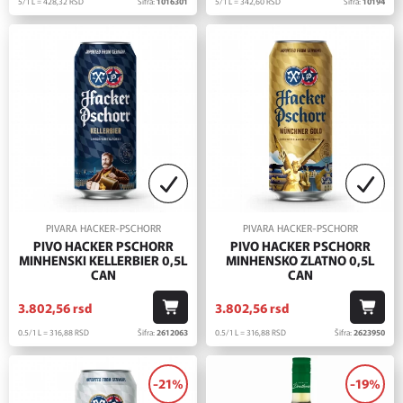
5/1 L = 428,
32
RSD
Šifra:
1016301
5/1 L = 342,
60
RSD
Šifra:
10194
PIVARA HACKER-PSCHORR
PIVARA HACKER-PSCHORR
PIVO HACKER PSCHORR
PIVO HACKER PSCHORR
MINHENSKI KELLERBIER 0,5L
MINHENSKO ZLATNO 0,5L
CAN
CAN
3.802,
56
rsd
3.802,
56
rsd
0.5/1 L = 316,
88
RSD
Šifra:
2612063
0.5/1 L = 316,
88
RSD
Šifra:
2623950
-21%
-19%