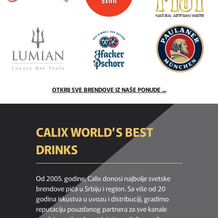
OTKRIJ SVE BRENDOVE IZ NAŠE PONUDE ...
CALIX WORLD’S BEST
DRINKS
Od 2005. godine, Calix donosi najbolje svetske
brendove pića u Srbiju i region. Sa više od 20
godina iskustva u uvozu i distribuciji, gradimo
reputaciju pouzdanog partnera za sve kanale