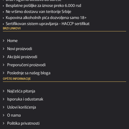
Besplatne pošiljke za iznose preko 6.000 rsd
Ne vršimo dostavu van teritorije Srbije
Kupovina alkoholnih pića dozvoljena samo 18+
Sertifikovan sistem upravljanja -
HACCP sertifikat
BRZI LINKOVI
Home
Novi proizvodi
Akcijski proizvodi
Preporučeni proizvodi
Poslednje sa našeg bloga
OPŠTE INFORMACIJE
Najčešća pitanja
Isporuka i odustanak
Uslovi korišćenja
O nama
Politika privatnosti