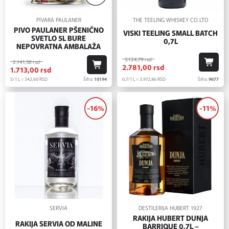
PIVARA PAULANER
THE TEELING WHISKEY CO.LTD
PIVO PAULANER PŠENIČNO
VISKI TEELING SMALL BATCH
SVETLO 5L BURE
0,7L
NEPOVRATNA AMBALAŽA
3.124,
79
rsd
2.141,
58
rsd
2.781,
00
rsd
1.713,
00
rsd
0.7/1 L = 3.972,
86
RSD
Šifra:
9677
5/1 L = 342,
60
RSD
Šifra:
10194
-16%
-11%
SERVIA
DESTILERIJA HUBERT 1927
RAKIJA HUBERT DUNJA
RAKIJA SERVIA OD MALINE
BARRIQUE 0,7L –