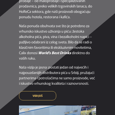
prodaje – od maloprodaje i specijalizovanih
prodavnica, preko velikih trgovinskih lanaca, do
HoReCa sektora, gde naši proizvodi obogaćuju
ponudu hotela, restorana i kafića.
Naša ponuda obuhvata sve što je potrebno za
vrhunsko iskustvo uživanja u piću: žestoka
alkoholna pića, piva, vina i bezalkoholni napici –
pažljivo odabrani iz celog sveta. Bilo da se radi o
klasičnim favoritima ili ekskluzivnim novitetima,
Calix donosi
World’s Best Drinks
direktno do
vaših ruku.
Naša vizija je jasna: postati jedan od najvećih i
najpouzdanijih distributera pića u Srbiji, pružajući
partnerima i potrošačima ne samo proizvode, već
i iskustvo vrhunskog kvaliteta i raznovrsnosti.
VIDI JOŠ