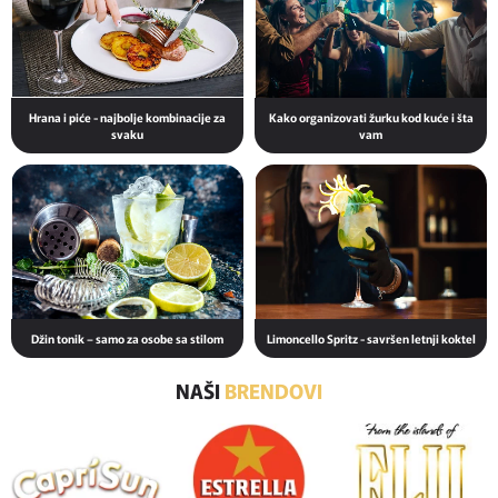
Hrana i piće - najbolje kombinacije za
Kako organizovati žurku kod kuće i šta
svaku
vam
Džin tonik – samo za osobe sa stilom
Limoncello Spritz - savršen letnji koktel
NAŠI
BRENDOVI