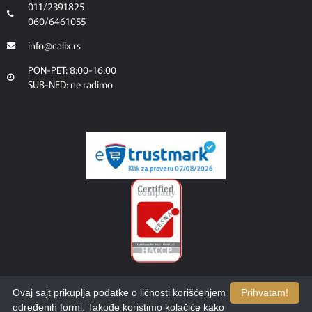
011/2391825
060/6461055
info@calix.rs
PON-PET: 8:00-16:00
SUB-NED: ne radimo
Ovaj sajt prikuplja podatke o ličnosti korišćenjem
Prihvatam!
određenih formi. Takođe koristimo kolačiće kako