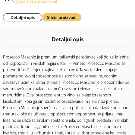
Pogledaj našu preporuku!
Detaljni opis
Slični proizvodi
Detaljni opis
Prosecco Maschio je premium italijanski penušavac koji dolazi iz jedne
od najpoznatijih vinskih regija u Italiji – Veneto. Prosecco Maschio se
proizvodi korišćenjem najkvalitetnijih grožđa sorte Glera, koja je
poznata po svojoj sposobnosti da stvori vino sa svetlim, voćnim i
osvežavajućim karakteristikama. Prosecco Maschio je prepoznatljiv po
svom savršenom balansu između svežine i elegancije, sa delikatnim
mehurićima. Ovaj prosecco je suvo vino, sa blago izraženom
kiselostom, koja ga čini izuzetno osvežavajućim i lakim za pijenje.
Prosecco Maschio je savršen za svaku priliku – bilo da slavite poseban
trenutak, bilo da uživate u opuštajućem popodnevu sa prijateljima.
Idealno se slaže sa širokim spektrom jela, od laganih predjela i morskih
plodova, do sira i laganih deserta. Prosecco Maschio je sinonim za
kvalitet, tradiciju i vrhunski užitak, i pravi je izbor za sve one koji traže