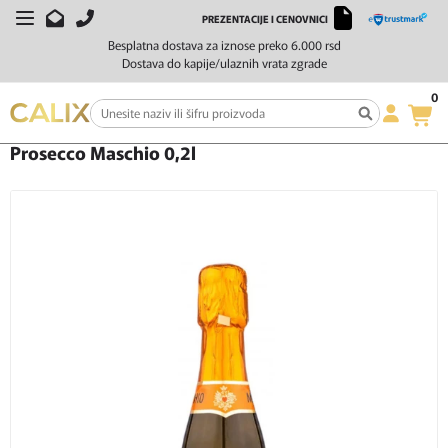
PREZENTACIJE I CENOVNICI
Besplatna dostava za iznose preko 6.000 rsd
Dostava do kapije/ulaznih vrata zgrade
0
Početna
Vino
Penušavo vino
Prosecco Maschio 0,2l
Prosecco Maschio 0,2l