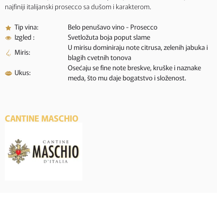
najfiniji italijanski prosecco sa dušom i karakterom.
Tip vina:
Belo penušavo vino - Prosecco
Izgled :
Svetložuta boja poput slame
U mirisu dominiraju note citrusa, zelenih jabuka i
Miris:
blagih cvetnih tonova
Osećaju se fine note breskve, kruške i naznake
Ukus:
meda, što mu daje bogatstvo i složenost.
CANTINE MASCHIO