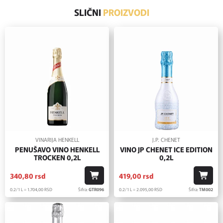
SLIČNI
PROIZVODI
VINARIJA HENKELL
J.P. CHENET
PENUŠAVO VINO HENKELL
VINO JP CHENET ICE EDITION
TROCKEN 0,2L
0,2L
340,
80
rsd
419,
00
rsd
0.2/1 L = 1.704,
00
RSD
Šifra:
GTR096
0.2/1 L = 2.095,
00
RSD
Šifra:
TM002