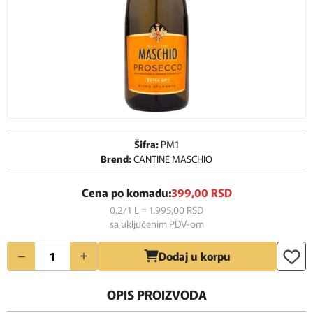
Šifra:
PM1
Brend:
CANTINE MASCHIO
Cena po komadu:
399,
00
RSD
0.2/1 L = 1.995,
00
RSD
sa uključenim PDV-om
Količina
Dodaj u korpu
OPIS PROIZVODA