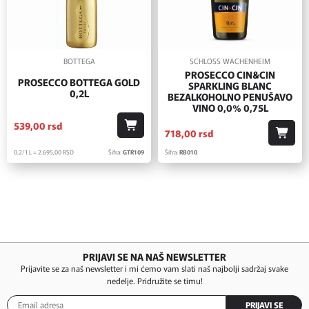
BOTTEGA
SCHLOSS WACHENHEIM
PROSECCO CIN&CIN
PROSECCO BOTTEGA GOLD
SPARKLING BLANC
0,2L
BEZALKOHOLNO PENUŠAVO
VINO 0,0% 0,75L
539,
00
rsd
718,
00
rsd
0.2/1 L = 2.695,
00
RSD
Šifra:
GTR109
Šifra:
RB010
PRIJAVI SE NA NAŠ NEWSLETTER
Prijavite se za naš newsletter i mi ćemo vam slati naš najbolji sadržaj svake
nedelje. Pridružite se timu!
PRIJAVI SE