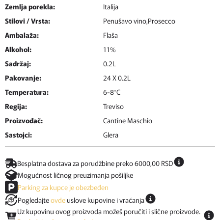
Zemlja porekla:
Italija
Stilovi / Vrsta:
Penušavo vino,Prosecco
Ambalaža:
Flaša
Alkohol:
11%
Sadržaj:
0.2L
Pakovanje:
24 X 0.2L
Temperatura:
6-8°C
Regija:
Treviso
Proizvođač:
Cantine Maschio
Sastojci:
Glera
Besplatna dostava za porudžbine preko 6000,00 RSD
Mogućnost ličnog preuzimanja pošiljke
Parking za kupce je obezbeđen
Pogledajte
ovde
uslove kupovine i vraćanja
Uz kupovinu ovog proizvoda možeš poručiti i slične proizvode.