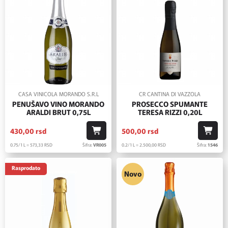
CASA VINICOLA MORANDO S.R.L
CR CANTINA DI VAZZOLA
PENUŠAVO VINO MORANDO
PROSECCO SPUMANTE
ARALDI BRUT 0,75L
TERESA RIZZI 0,20L
430,
00
rsd
500,
00
rsd
0.75/1 L = 573,
33
RSD
Šifra:
VR005
0.2/1 L = 2.500,
00
RSD
Šifra:
1546
Rasprodato
Novo