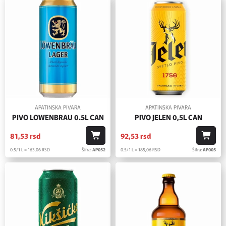
APATINSKA PIVARA
APATINSKA PIVARA
PIVO LOWENBRAU 0.5L CAN
PIVO JELEN 0,5L CAN
81,
53
rsd
92,
53
rsd
0.5/1 L = 163,
06
RSD
Šifra:
AP052
0.5/1 L = 185,
06
RSD
Šifra:
AP005