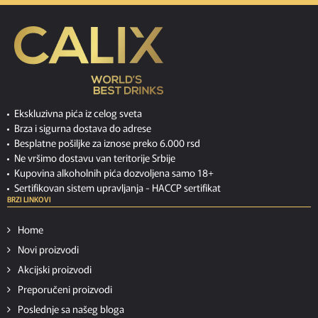
Ekskluzivna pića iz celog sveta
Brza i sigurna dostava do adrese
Besplatne pošiljke za iznose preko 6.000 rsd
Ne vršimo dostavu van teritorije Srbije
Kupovina alkoholnih pića dozvoljena samo 18+
Sertifikovan sistem upravljanja -
HACCP sertifikat
BRZI LINKOVI
Home
Novi proizvodi
Akcijski proizvodi
Preporučeni proizvodi
Poslednje sa našeg bloga