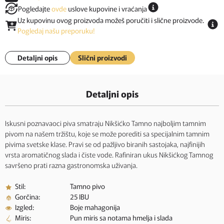
Pogledajte
ovde
uslove kupovine i vraćanja
Uz kupovinu ovog proizvoda možeš poručiti i slične proizvode.
Pogledaj našu preporuku!
Detaljni opis
Slični proizvodi
Detaljni opis
Iskusni poznavaoci piva smatraju Nikšićko Tamno najboljim tamnim
pivom na našem tržištu, koje se može porediti sa specijalnim tamnim
pivima svetske klase. Pravi se od pažljivo biranih sastojaka, najfinijih
vrsta aromatičnog slada i čiste vode. Rafiniran ukus Nikšićkog Tamnog
savršeno prati razna gastronomska uživanja.
Stil:
Tamno pivo
Gorčina:
25 IBU
Izgled:
Boje mahagonija
Miris:
Pun miris sa notama hmelja i slada