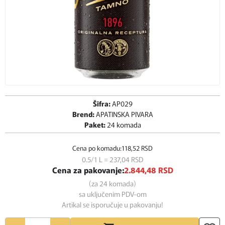
Šifra:
AP029
Brend:
APATINSKA PIVARA
Paket:
24 komada
Cena po komadu:
118,
52
RSD
0.5/1 L = 237,
04
RSD
Cena za pakovanje:
2.844,
48
RSD
(za 24 komada)
sa uključenim PDV-om
Artikal se isporučuje u pakovanju!
Količina