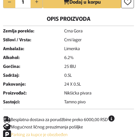
Dodaj u korpu
OPIS PROIZVODA
Zemlja porekla:
Crna Gora
Stilovi / Vrsta:
Crni lager
Ambalaža:
Limenka
Alkohol:
6.2%
Gorčina:
25 IBU
Sadržaj:
0.5L
Pakovanje:
24 X 0.5L
Proizvođač:
Nikšićka pivara
Sastojci:
Tamno pivo
Besplatna dostava za porudžbine preko 6000,00 RSD
Mogućnost ličnog preuzimanja pošiljke
Parking za kupce je obezbeđen