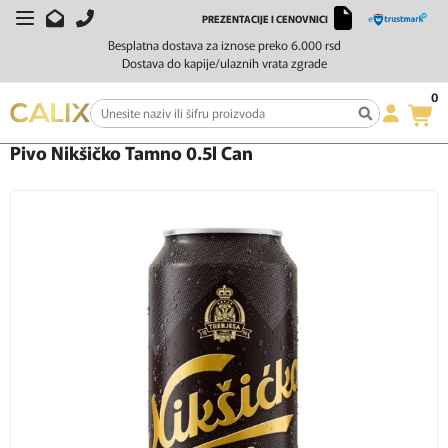
PREZENTACIJE I CENOVNICI
Besplatna dostava za iznose preko 6.000 rsd
Dostava do kapije/ulaznih vrata zgrade
0
Početna
Pivo
Crno
Pivo Nikšičko Tamno 0.5l Can
Pivo Nikšičko Tamno 0.5l Can