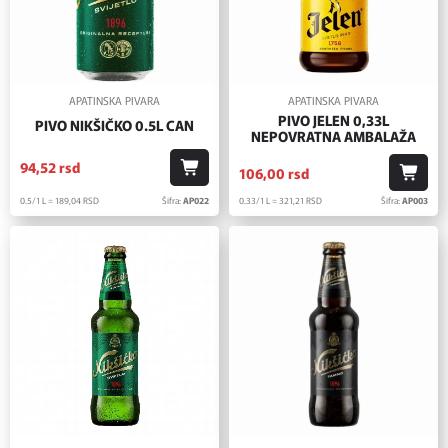
APATINSKA PIVARA
APATINSKA PIVARA
PIVO JELEN 0,33L
PIVO NIKŠIČKO 0.5L CAN
NEPOVRATNA AMBALAŽA
94,
52
rsd
106,
00
rsd
0.5/1 L = 189,
04
RSD
Šifra:
AP022
0.33/1 L = 321,
21
RSD
Šifra:
AP003