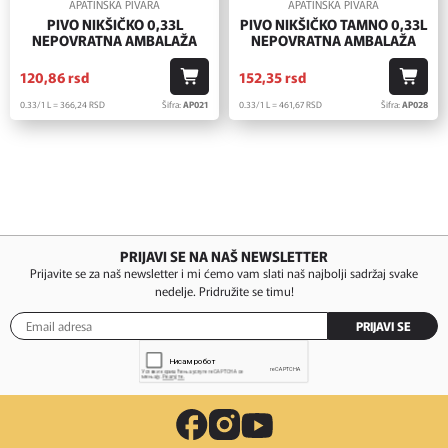
APATINSKA PIVARA
APATINSKA PIVARA
PIVO NIKŠIČKO 0,33L
PIVO NIKŠIČKO TAMNO 0,33L
NEPOVRATNA AMBALAŽA
NEPOVRATNA AMBALAŽA
120,
86
rsd
152,
35
rsd
0.33/1 L = 366,
24
RSD
Šifra:
AP021
0.33/1 L = 461,
67
RSD
Šifra:
AP028
PRIJAVI SE NA NAŠ NEWSLETTER
Prijavite se za naš newsletter i mi ćemo vam slati naš najbolji sadržaj svake
nedelje. Pridružite se timu!
PRIJAVI SE