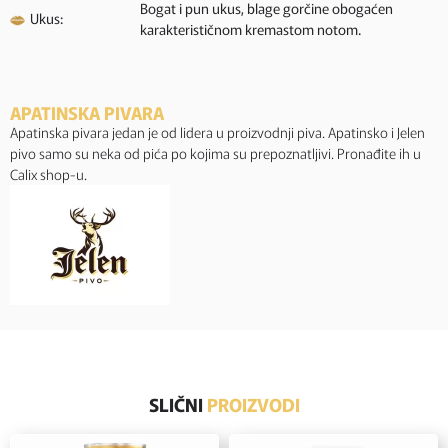
Bogat i pun ukus, blage gorčine obogaćen
Ukus:
karakterističnom kremastom notom.
APATINSKA PIVARA
Apatinska pivara jedan je od lidera u proizvodnji piva. Apatinsko i Jelen
pivo samo su neka od pića po kojima su prepoznatljivi. Pronađite ih u
Calix shop-u.
SLIČNI
PROIZVODI