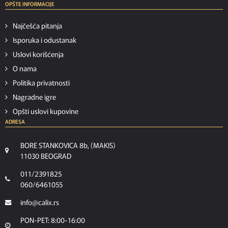
OPŠTE INFORMACIJE
Najčešća pitanja
Isporuka i odustanak
Uslovi korišćenja
O nama
Politika privatnosti
Nagradne igre
Opšti uslovi kupovine
ADRESA
BORE STANKOVICA 8b, (MAKIS)
11030 BEOGRAD
011/2391825
060/6461055
info@calix.rs
PON-PET: 8:00-16:00