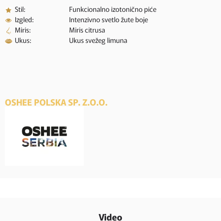
Stil:
Funkcionalno izotonično piće
Izgled:
Intenzivno svetlo žute boje
Miris:
Miris citrusa
Ukus:
Ukus svežeg limuna
OSHEE POLSKA SP. Z.O.O.
Video