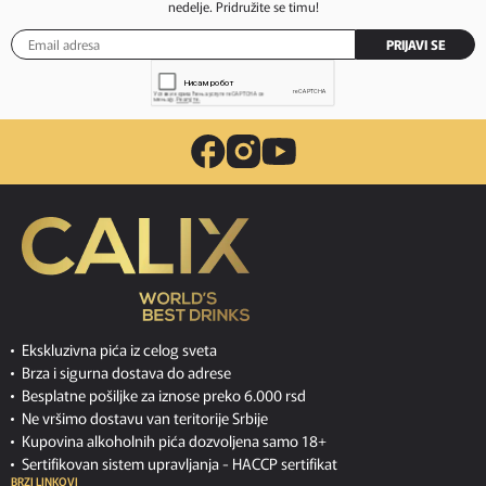
nedelje. Pridružite se timu!
PRIJAVI SE
Ekskluzivna pića iz celog sveta
Brza i sigurna dostava do adrese
Besplatne pošiljke za iznose preko 6.000 rsd
Ne vršimo dostavu van teritorije Srbije
Kupovina alkoholnih pića dozvoljena samo 18+
Sertifikovan sistem upravljanja -
HACCP sertifikat
BRZI LINKOVI