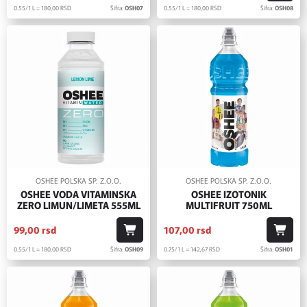
0.55/1 L = 180,
00
RSD
Šifra:
OSH07
0.55/1 L = 180,
00
RSD
Šifra:
OSH08
OSHEE POLSKA SP. Z.O.O.
OSHEE POLSKA SP. Z.O.O.
OSHEE VODA VITAMINSKA
OSHEE IZOTONIK
ZERO LIMUN/LIMETA 555ML
MULTIFRUIT 750ML
99,
00
rsd
107,
00
rsd
0.55/1 L = 180,
00
RSD
Šifra:
OSH09
0.75/1 L = 142,
67
RSD
Šifra:
OSH01