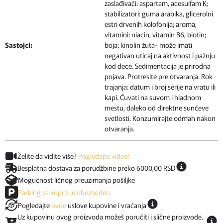
zaslađivači: aspartam, acesulfam K;
stabilizatori: guma arabika, glicerolni
estri drvenih kolofonija; aroma,
vitamini: niacin, vitamin B6, biotin;
Sastojci:
boja: kinolin žuta- može imati
negativan uticaj na aktivnost i pažnju
kod dece. Sedimentacija je prirodna
pojava. Protresite pre otvaranja. Rok
trajanja: datum i broj serije na vratu ili
kapi. Čuvati na suvom i hladnom
mestu, daleko od direktne sunčeve
svetlosti. Konzumirajte odmah nakon
otvaranja.
Želite da vidite više?
Pogledajte video!
Besplatna dostava za porudžbine preko 6000,00 RSD
Mogućnost ličnog preuzimanja pošiljke
Parking za kupce je obezbeđen
Pogledajte
ovde
uslove kupovine i vraćanja
Uz kupovinu ovog proizvoda možeš poručiti i slične proizvode.