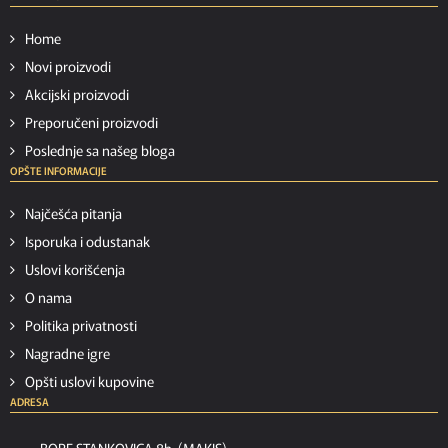
Home
Novi proizvodi
Akcijski proizvodi
Preporučeni proizvodi
Poslednje sa našeg bloga
OPŠTE INFORMACIJE
Najčešća pitanja
Isporuka i odustanak
Uslovi korišćenja
O nama
Politika privatnosti
Nagradne igre
Opšti uslovi kupovine
ADRESA
BORE STANKOVICA 8b, (MAKIS)