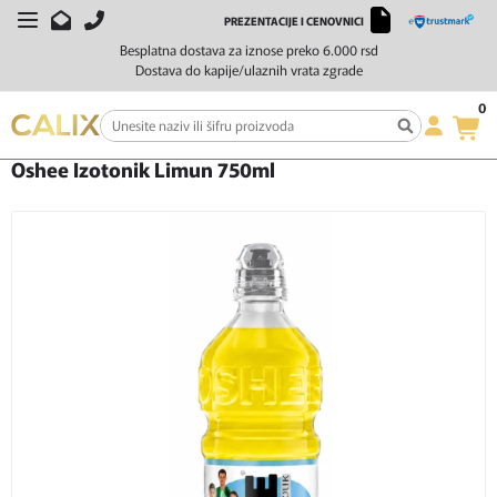
PREZENTACIJE I CENOVNICI
Besplatna dostava za iznose preko 6.000 rsd
Dostava do kapije/ulaznih vrata zgrade
0
Početna
Bezalkoholna pića
Oshee Izotonik Limun 750ml
Oshee Izotonik Limun 750ml