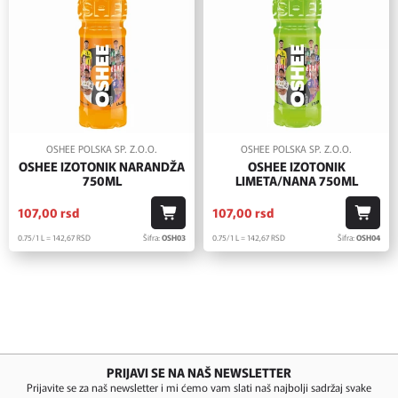
OSHEE POLSKA SP. Z.O.O.
OSHEE POLSKA SP. Z.O.O.
OSHEE IZOTONIK NARANDŽA
OSHEE IZOTONIK
750ML
LIMETA/NANA 750ML
107,
00
rsd
107,
00
rsd
0.75/1 L = 142,
67
RSD
Šifra:
OSH03
0.75/1 L = 142,
67
RSD
Šifra:
OSH04
PRIJAVI SE NA NAŠ NEWSLETTER
Prijavite se za naš newsletter i mi ćemo vam slati naš najbolji sadržaj svake