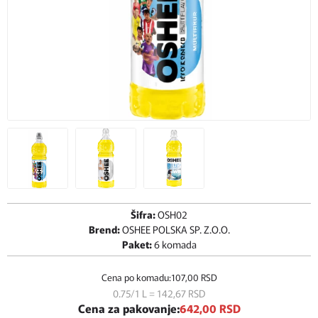
Šifra:
OSH02
Brend:
OSHEE POLSKA SP. Z.O.O.
Paket:
6 komada
Cena po komadu:
107,
00
RSD
0.75/1 L = 142,
67
RSD
Cena za pakovanje:
642,
00
RSD