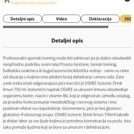
Pogledaj našu preporuku!
Detaljni opis
Video
Deklaracija
Sličn
Detaljni opis
Profesionalni sportski trening može biti zahtevan pa je dobro obezbediti
neophodnu podršku svom telu! Poseta teretane, teniski trening,
fudbalska utakmica ili dugočasovna biciklistička vožnja - samo su neke
od situacija u kojima smo izloženi brzoj dehidraciji i umoru tela. Zato
uvek treba imati odgovarajuće piće kao što je OSHEE Isotonic Drink
limun 750 ml. Izotonični napitak OSHEE sa ukusom limuna obezbeđuje
organizmu biotin, niacin i vitamin B6, koji je odgovoran, između ostalog,
za pravilno funkcionisanje metaboličkog i nervnog sistema i ima
pozitivan efekat na raspoloženje. Istovremeno, piće je bez glutena i
glukozno-fruktoznog sirupa. OSHEE Isotonic Drink limun 750ml takođe
je dobar izbor za sve ljude kojima je potrebna koncetracija na poslu. Isto
tako pomaže ljudima koji se bore sa umorom i dehidracijom.