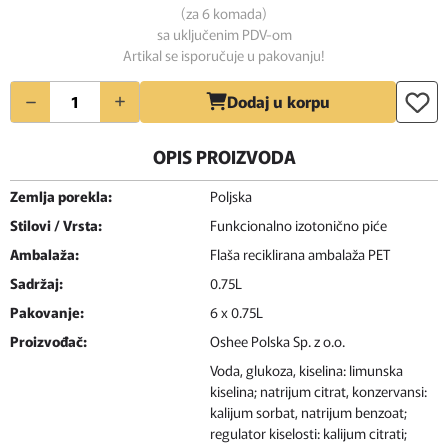
(za 6 komada)
sa uključenim PDV-om
Artikal se isporučuje u pakovanju!
Količina
Dodaj u korpu
OPIS PROIZVODA
Zemlja porekla:
Poljska
Stilovi / Vrsta:
Funkcionalno izotonično piće
Ambalaža:
Flaša reciklirana ambalaža PET
Sadržaj:
0.75L
Pakovanje:
6 x 0.75L
Proizvođač:
Oshee Polska Sp. z o.o.
Voda, glukoza, kiselina: limunska
kiselina; natrijum citrat, konzervansi:
kalijum sorbat, natrijum benzoat;
regulator kiselosti: kalijum citrati;