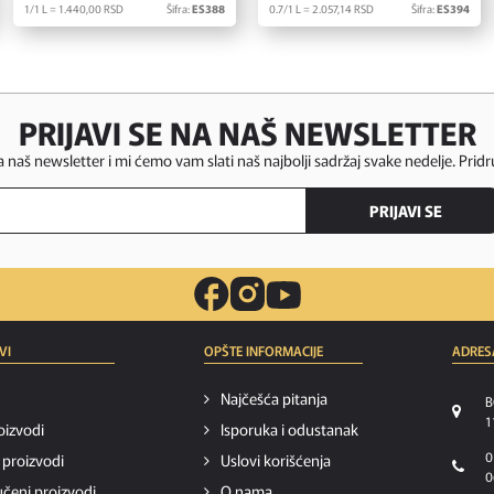
1/1 L = 1.440,
00
RSD
Šifra:
ES388
0.7/1 L = 2.057,
14
RSD
Šifra:
ES394
PRIJAVI SE NA NAŠ NEWSLETTER
za naš newsletter i mi ćemo vam slati naš najbolji sadržaj svake nedelje. Pridr
PRIJAVI SE
VI
OPŠTE INFORMACIJE
ADRES
Najčešća pitanja
B
1
oizvodi
Isporuka i odustanak
0
i proizvodi
Uslovi korišćenja
0
čeni proizvodi
O nama