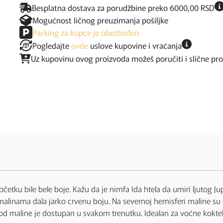
Besplatna dostava za porudžbine preko 6000,00 RSD
Mogućnost ličnog preuzimanja pošiljke
Parking za kupce je obezbeđen
Pogledajte
ovde
uslove kupovine i vraćanja
Uz kupovinu ovog proizvoda možeš poručiti i slične pr
četku bile bele boje. Kažu da je nimfa Ida htela da umiri ljutog J
malinama dala jarko crvenu boju. Na severnoj hemisferi maline su cr
od maline je dostupan u svakom trenutku. Idealan za voćne koktele,