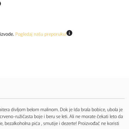
oizvode.
Pogledaj našu preporuku!
upitera divljom belom malinom. Dok je Ida brala bobice, ubola je
veno-ružičasta boje i beru se leti. Ali ne morate čekati leto da
 bezalkoholna pića , smutije i dezerte! Proizvođač ne koristi