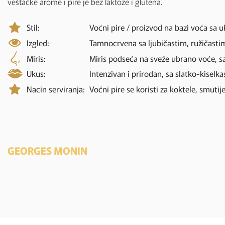
veštačke arome i pire je bez laktoze i glutena.
Stil:
Voćni pire / proizvod na bazi voća sa
Izgled:
Tamnocrvena sa ljubičastim, ružičasti
Miris:
Miris podseća na sveže ubrano voće, sa
Ukus:
Intenzivan i prirodan, sa slatko-kiselk
Nacin serviranja:
Voćni pire se koristi za koktele, smutije
GEORGES MONIN