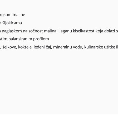
 ukusom maline
m šljokicama
 naglaskom na sočnost malina i laganu kiselkastost koja dolazi 
astim balansiranim profilom
, šejkove, koktele, ledeni čaj, mineralnu vodu, kulinarske užitke il