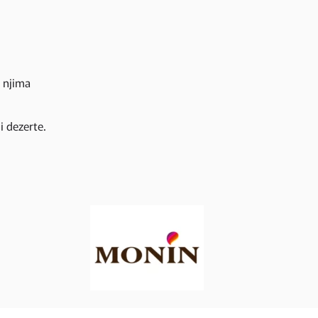
s njima
i dezerte.