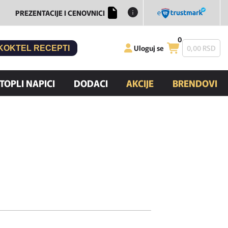
PREZENTACIJE I CENOVNICI
0
Uloguj se
0,
00
RSD
KOKTEL RECEPTI
TOPLI NAPICI
DODACI
AKCIJE
BRENDOVI