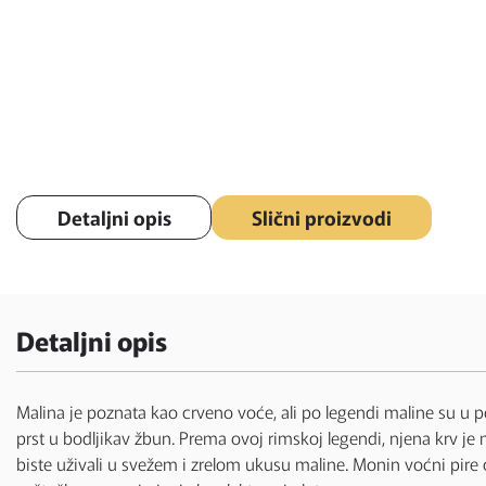
Detaljni opis
Slični proizvodi
Detaljni opis
Malina je poznata kao crveno voće, ali po legendi maline su u po
prst u bodljikav žbun. Prema ovoj rimskoj legendi, njena krv je 
biste uživali u svežem i zrelom ukusu maline. Monin voćni pire 