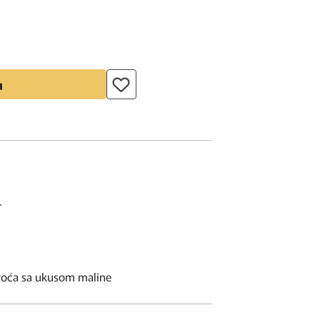
u
T
 voća sa ukusom maline