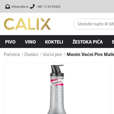
info@calix.rs
+381 11 23-91825
PIVO
VINO
KOKTELI
ŽESTOKA PIĆA
Početna
Dodaci
Voćni pire
Monin Voćni Pire Mali