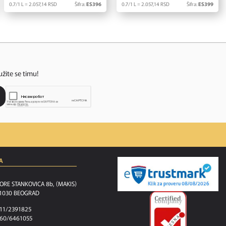
0.7/1 L = 2.057,
14
RSD
Šifra:
ES396
0.7/1 L = 2.057,
14
RSD
Šifra:
ES399
užite se timu!
A
ORE STANKOVICA 8b, (MAKIS)
1030 BEOGRAD
11/2391825
60/6461055