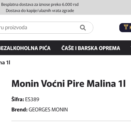
Besplatna dostava za iznose preko 6.000 rsd
Dostava do kapije/ulaznih vrata zgrade
BEZALKOHOLNA PIĆA
ČAŠE I BARSKA OPREMA
na 1l
Monin Voćni Pire Malina 1l
Šifra:
ES389
Brend:
GEORGES MONIN