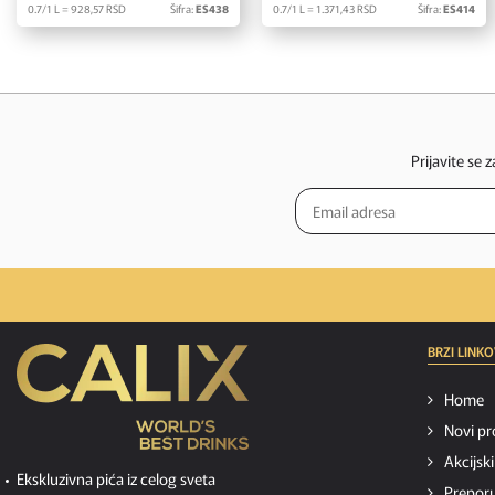
0.7/1 L = 928,
57
RSD
Šifra:
ES438
0.7/1 L = 1.371,
43
RSD
Šifra:
ES414
Prijavite se 
BRZI LINKO
Home
Novi pr
Akcijsk
Ekskluzivna pića iz celog sveta
Preporu