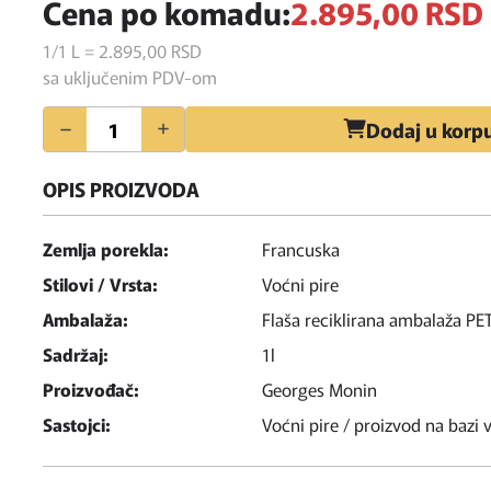
Cena po komadu:
2.895,
00
RSD
1/1 L = 2.895,
00
RSD
sa uključenim PDV-om
Količina
Dodaj u korp
OPIS PROIZVODA
Zemlja porekla:
Francuska
Stilovi / Vrsta:
Voćni pire
Ambalaža:
Flaša reciklirana ambalaža PE
Sadržaj:
1l
Proizvođač:
Georges Monin
Sastojci:
Voćni pire / proizvod na bazi