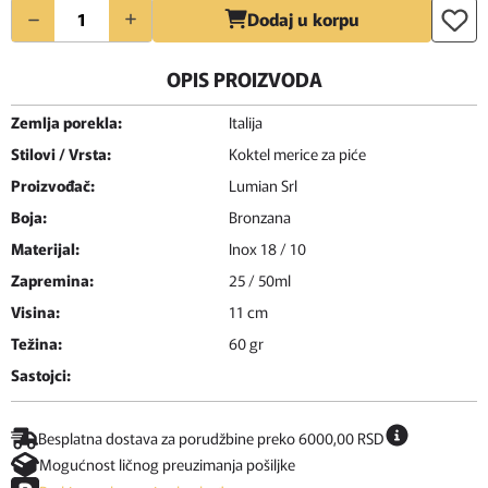
Količina
Dodaj u korpu
OPIS PROIZVODA
Zemlja porekla:
Italija
Stilovi / Vrsta:
Koktel merice za piće
Proizvođač:
Lumian Srl
Boja:
Bronzana
Materijal:
Inox 18 / 10
Zapremina:
25 / 50ml
Visina:
11 cm
Težina:
60 gr
Sastojci:
Besplatna dostava za porudžbine preko 6000,00 RSD
Mogućnost ličnog preuzimanja pošiljke