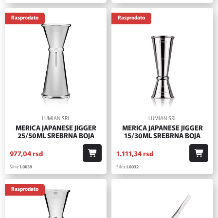
Rasprodato
Rasprodato
LUMIAN SRL
LUMIAN SRL
MERICA JAPANESE JIGGER
MERICA JAPANESE JIGGER
25/50ML SREBRNA BOJA
15/30ML SREBRNA BOJA
977,
04
rsd
1.111,
34
rsd
Šifra:
L0039
Šifra:
L0032
Rasprodato