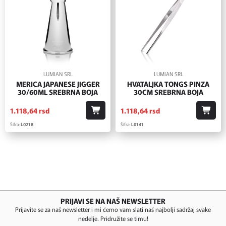
LUMIAN SRL
LUMIAN SRL
MERICA JAPANESE JIGGER
HVATALJKA TONGS PINZA
30/60ML SREBRNA BOJA
30CM SREBRNA BOJA
1.118,
64
rsd
1.118,
64
rsd
Šifra:
L0218
Šifra:
L0141
PRIJAVI SE NA NAŠ NEWSLETTER
Prijavite se za naš newsletter i mi ćemo vam slati naš najbolji sadržaj svake
nedelje. Pridružite se timu!