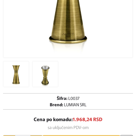
Šifra:
L0037
Brend:
LUMIAN SRL
Cena po komadu:
1.968,
24
RSD
sa uključenim PDV-om