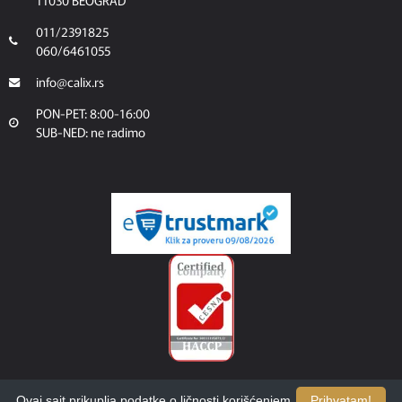
11030 BEOGRAD
011/2391825
060/6461055
info@calix.rs
PON-PET: 8:00-16:00
SUB-NED: ne radimo
Ovaj sajt prikuplja podatke o ličnosti korišćenjem
Prihvatam!