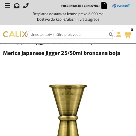
PREZENTACIJE I CENOVNICI
Besplatna dostava za iznose preko 6.000 rsd
Dostava do kapije/ulaznih vrata zgrade
0
Početna
Čaše i barska oprema
Koktel merice za piće
Merica Japanese Jigger 25/50ml bronzana boja
Merica Japanese Jigger 25/50ml bronzana boja