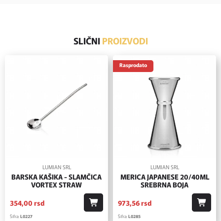
SLIČNI
PROIZVODI
Rasprodato
LUMIAN SRL
LUMIAN SRL
BARSKA KAŠIKA - SLAMČICA
MERICA JAPANESE 20/40ML
VORTEX STRAW
SREBRNA BOJA
354,
00
rsd
973,
56
rsd
Šifra:
L0227
Šifra:
L0285