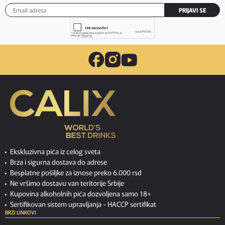
PRIJAVI SE
Ekskluzivna pića iz celog sveta
Brza i sigurna dostava do adrese
Besplatne pošiljke za iznose preko 6.000 rsd
Ne vršimo dostavu van teritorije Srbije
Kupovina alkoholnih pića dozvoljena samo 18+
Sertifikovan sistem upravljanja -
HACCP sertifikat
BRZI LINKOVI