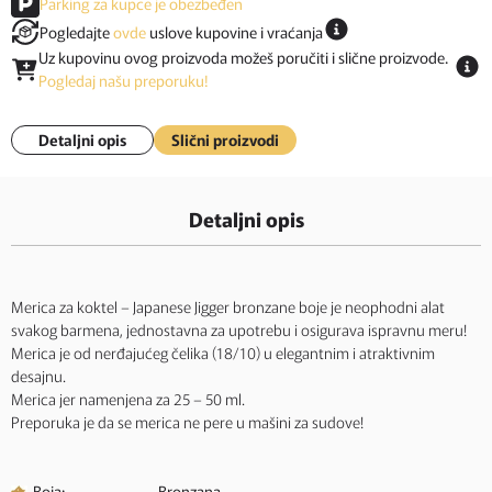
Parking za kupce je obezbeđen
Pogledajte
ovde
uslove kupovine i vraćanja
Uz kupovinu ovog proizvoda možeš poručiti i slične proizvode.
Pogledaj našu preporuku!
Detaljni opis
Slični proizvodi
Detaljni opis
Merica za koktel – Japanese Jigger bronzane boje je neophodni alat
svakog barmena, jednostavna za upotrebu i osigurava ispravnu meru!
Merica je od nerđajućeg čelika (18/10) u elegantnim i atraktivnim
desajnu.
Merica jer namenjena za 25 – 50 ml.
Preporuka je da se merica ne pere u mašini za sudove!
Boja:
Bronzana