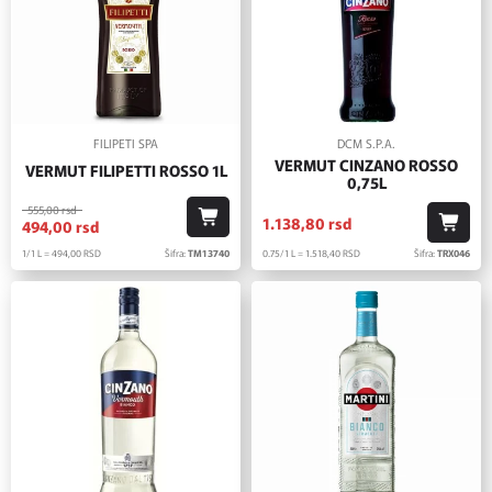
FILIPETI SPA
DCM S.P.A.
VERMUT CINZANO ROSSO
VERMUT FILIPETTI ROSSO 1L
0,75L
555,
00
rsd
1.138,
80
rsd
494,
00
rsd
1/1 L = 494,
00
RSD
Šifra:
TM13740
0.75/1 L = 1.518,
40
RSD
Šifra:
TRX046