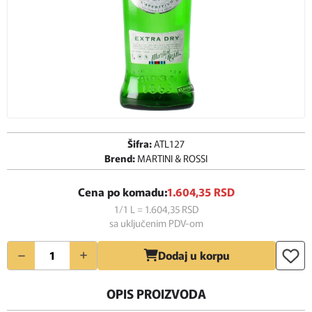
Šifra:
ATL127
Brend:
MARTINI & ROSSI
Cena po komadu:
1.604,
35
RSD
1/1 L = 1.604,
35
RSD
sa uključenim PDV-om
Količina
Dodaj u korpu
OPIS PROIZVODA