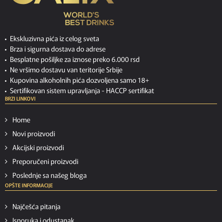
Ekskluzivna pića iz celog sveta
Brza i sigurna dostava do adrese
Besplatne pošiljke za iznose preko 6.000 rsd
Ne vršimo dostavu van teritorije Srbije
Kupovina alkoholnih pića dozvoljena samo 18+
Sertifikovan sistem upravljanja -
HACCP sertifikat
BRZI LINKOVI
Home
Novi proizvodi
Akcijski proizvodi
Preporučeni proizvodi
Poslednje sa našeg bloga
OPŠTE INFORMACIJE
Najčešća pitanja
Isporuka i odustanak