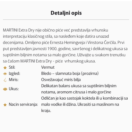
Detaljni opis
MARTINI Extra Dry nije obično piće već predstavlja vrhunsku
interpretaciju klasičnog stila, sa nasleđem koje datira unazad
decenijama. Omiljeno piće Ernesta Hemingveja i Vinstona Čerčila. Prvi
put predstavljen javnosti 1900. godine, savršenog i delikatnog ukusa sa
suptilnim biljnim notama sa malo gorčine. Uživajte u svakom trenutku
sa čašom MARTINI Extra Dry - piće vrhunskog ukusa.
Stil:
Vermut
Izgled:
Bledo – slamnata boja (prozirna)
Miris:
Osvežavajuć miris bilja
Delikatan balans ukusa sa suptilnim biljnim
Ukus:
notama, aromom citrusa i malo gorčine
Odličan je kao sastojak koktela ili u kombinaciji sa
Nacin serviranja:
malo vodke ili džina. Ukrasiti sa maslinom na
kraju.