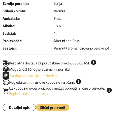
Zemlja porekla:
Italija
Stilovi / Vrsta:
Vermut
Ambalaža:
Flaša
Alkohol:
18%
Sadržaj:
1l
Proizvođač:
Martini and Rossi
Sastojci:
Vermut (aromantizovano belo vino)
Besplatna dostava za porudžbine preko 6000,00 RSD
Mogućnost ličnog preuzimanja pošiljke
Parking za kupce je obezbeđen
Pogledajte
ovde
uslove kupovine i vraćanja
Uz kupovinu ovog proizvoda možeš poručiti i slične proizvode.
Pogledaj našu preporuku!
Detaljni opis
Slični proizvodi