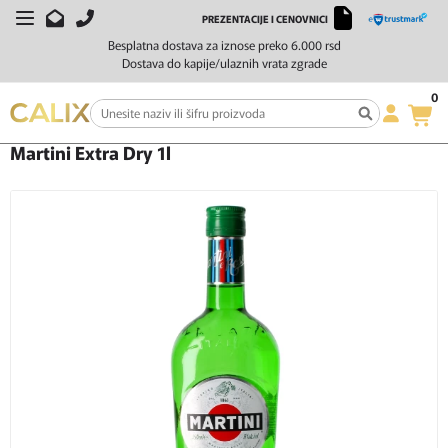
PREZENTACIJE I CENOVNICI
Besplatna dostava za iznose preko 6.000 rsd
Dostava do kapije/ulaznih vrata zgrade
0
Početna
Žestoka pića
Vermut
Martini Extra Dry 1l
Martini Extra Dry 1l