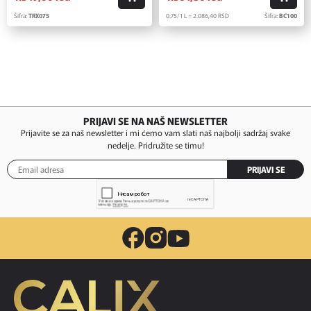
Šifra:
TRX075
0.75/1 L = 2.086,
40
RSD
Šifra:
BC100
PRIJAVI SE NA NAŠ NEWSLETTER
Prijavite se za naš newsletter i mi ćemo vam slati naš najbolji sadržaj svake
nedelje. Pridružite se timu!
PRIJAVI SE