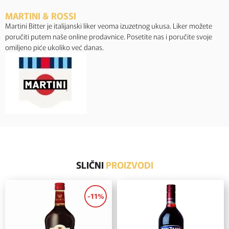
MARTINI & ROSSI
Martini Bitter je italijanski liker veoma izuzetnog ukusa. Liker možete
poručiti putem naše online prodavnice. Posetite nas i poručite svoje
omiljeno piće ukoliko već danas.
SLIČNI
PROIZVODI
-11%