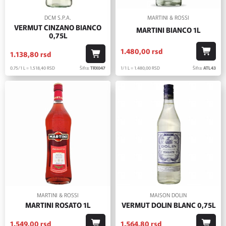
DCM S.P.A.
MARTINI & ROSSI
VERMUT CINZANO BIANCO
MARTINI BIANCO 1L
0,75L
1.480,
00
rsd
1.138,
80
rsd
1/1 L = 1.480,
00
RSD
Šifra:
ATL43
0.75/1 L = 1.518,
40
RSD
Šifra:
TRX047
MARTINI & ROSSI
MAISON DOLIN
MARTINI ROSATO 1L
VERMUT DOLIN BLANC 0,75L
1.549,
00
rsd
1.564,
80
rsd