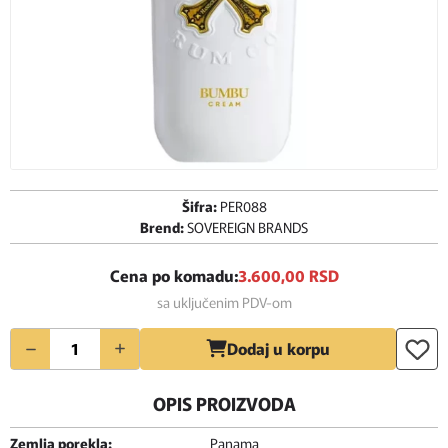
Šifra:
PER088
Brend:
SOVEREIGN BRANDS
Cena po komadu:
3.600,
00
RSD
sa uključenim PDV-om
Količina
Dodaj u korpu
OPIS PROIZVODA
Zemlja porekla:
Panama