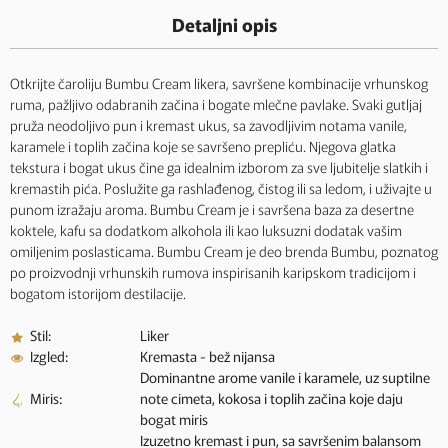
Detaljni opis
Otkrijte čaroliju Bumbu Cream likera, savršene kombinacije vrhunskog
ruma, pažljivo odabranih začina i bogate mlečne pavlake. Svaki gutljaj
pruža neodoljivo pun i kremast ukus, sa zavodljivim notama vanile,
karamele i toplih začina koje se savršeno prepliću. Njegova glatka
tekstura i bogat ukus čine ga idealnim izborom za sve ljubitelje slatkih i
kremastih pića. Poslužite ga rashlađenog, čistog ili sa ledom, i uživajte u
punom izražaju aroma. Bumbu Cream je i savršena baza za desertne
koktele, kafu sa dodatkom alkohola ili kao luksuzni dodatak vašim
omiljenim poslasticama. Bumbu Cream je deo brenda Bumbu, poznatog
po proizvodnji vrhunskih rumova inspirisanih karipskom tradicijom i
bogatom istorijom destilacije.
Stil:
Liker
Izgled:
Kremasta - bež nijansa
Dominantne arome vanile i karamele, uz suptilne
Miris:
note cimeta, kokosa i toplih začina koje daju
bogat miris
Izuzetno kremast i pun, sa savršenim balansom