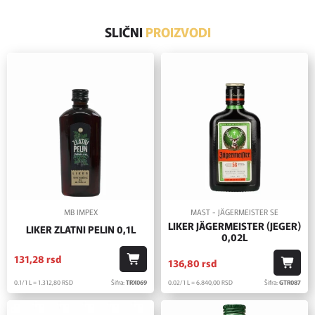
SLIČNI
PROIZVODI
MB IMPEX
MAST - JÄGERMEISTER SE
LIKER JÄGERMEISTER (JEGER)
LIKER ZLATNI PELIN 0,1L
0,02L
131,
28
rsd
136,
80
rsd
0.1/1 L = 1.312,
80
RSD
Šifra:
TRX069
0.02/1 L = 6.840,
00
RSD
Šifra:
GTR087