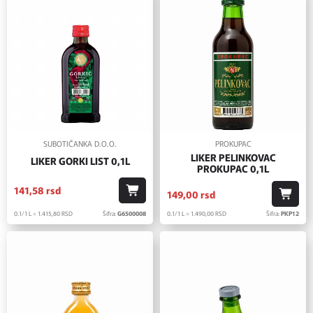
SUBOTIČANKA D.O.O.
PROKUPAC
LIKER PELINKOVAC
LIKER GORKI LIST 0,1L
PROKUPAC 0,1L
141,
58
rsd
149,
00
rsd
0.1/1 L = 1.415,
80
RSD
Šifra:
G6500008
0.1/1 L = 1.490,
00
RSD
Šifra:
PKP12