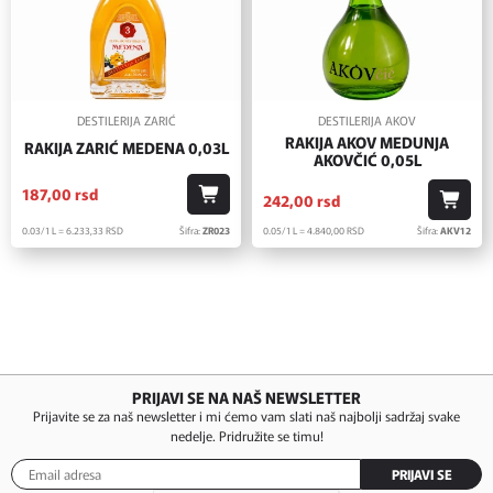
DESTILERIJA ZARIĆ
DESTILERIJA AKOV
RAKIJA AKOV MEDUNJA
RAKIJA ZARIĆ MEDENA 0,03L
AKOVČIĆ 0,05L
187,
00
rsd
242,
00
rsd
0.03/1 L = 6.233,
33
RSD
Šifra:
ZR023
0.05/1 L = 4.840,
00
RSD
Šifra:
AKV12
PRIJAVI SE NA NAŠ NEWSLETTER
Prijavite se za naš newsletter i mi ćemo vam slati naš najbolji sadržaj svake
nedelje. Pridružite se timu!
PRIJAVI SE