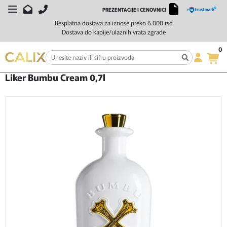
PREZENTACIJE I CENOVNICI
Besplatna dostava za iznose preko 6.000 rsd
Dostava do kapije/ulaznih vrata zgrade
0
Početna
Žestoka pića
Liker
Liker Bumbu Cream 0,7l
Liker Bumbu Cream 0,7l