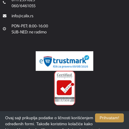
060/6461055
info@calix.rs
PON-PET: 8:00-16:00
SUB-NED: ne radimo
Ovaj sajt prikuplja podatke o ličnosti korišćenjem
Prihvatam!
određenih formi. Takođe koristimo kolačiće kako