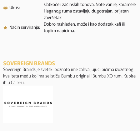
slatkoće i začinskih tonova. Note vanile, karamele
Ukus:
i laganog ruma ostavljaju dugotrajan, prijatan
završetak
Dobro rashlađen, može i kao dodatak kafi ili
Način serviranja:
toplim napicima.
SOVEREIGN BRANDS
Sovereign Brands je svetski poznato ime zahvaljujući pićima izuzetnog
kvaliteta među kojima se ističu Bumbu original i Bumbu XO rum. Kupite
ih u Calix-u.