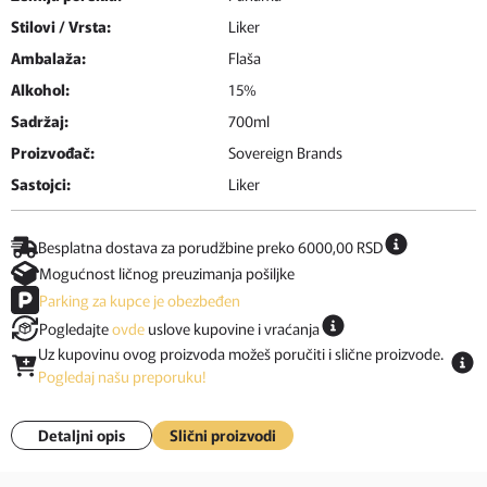
Stilovi / Vrsta:
Liker
Ambalaža:
Flaša
Alkohol:
15%
Sadržaj:
700ml
Proizvođač:
Sovereign Brands
Sastojci:
Liker
Besplatna dostava za porudžbine preko 6000,00 RSD
Mogućnost ličnog preuzimanja pošiljke
Parking za kupce je obezbeđen
Pogledajte
ovde
uslove kupovine i vraćanja
Uz kupovinu ovog proizvoda možeš poručiti i slične proizvode.
Pogledaj našu preporuku!
Detaljni opis
Slični proizvodi