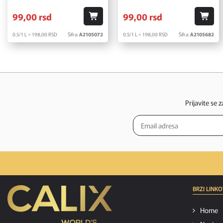
99,
00
rsd
99,
00
rsd
0.5/1 L = 198,
00
RSD
Šifra:
A2105072
0.5/1 L = 198,
00
RSD
Šifra:
A2105682
Prijavite se 
BRZI LINKO
Home