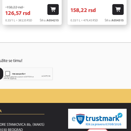
158,
22
rsd
158,
22
rsd
126,
57
rsd
0.33/1 L = 383,
55
RSD
Šifra:
A054215
0.33/1 L = 479,
45
RSD
Šifra:
A054515
užite se timu!
A
ORE STANKOVICA 8b, (MAKIS)
1030 BEOGRAD