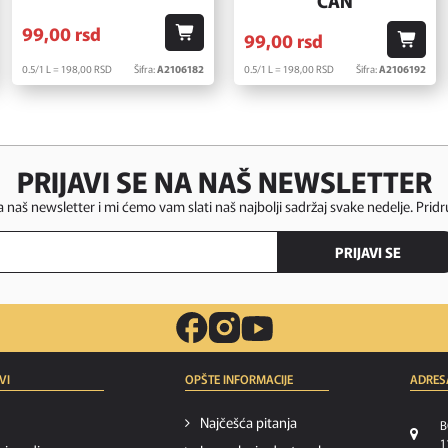
CAN
99,
00
rsd
99,
00
rsd
0.5/1 L = 198,
00
RSD
Šifra:
A2106182
0.5/1 L = 198,
00
RSD
Šifra:
A2106192
PRIJAVI SE NA NAŠ NEWSLETTER
za naš newsletter i mi ćemo vam slati naš najbolji sadržaj svake nedelje. Pridr
PRIJAVI SE
VI
OPŠTE INFORMACIJE
ADRES
Najčešća pitanja
B
1