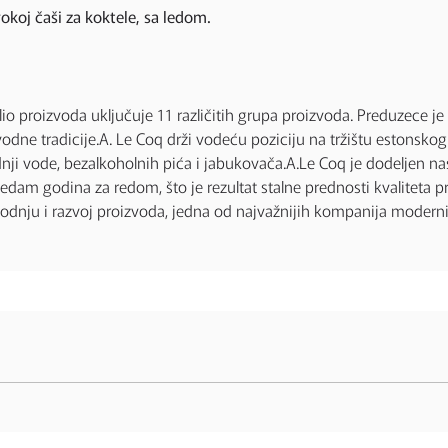
rokoj čaši za koktele, sa ledom.
tfolio proizvoda uključuje 11 različitih grupa proizvoda. Preduzece 
vodne tradicije.A. Le Coq drži vodeću poziciju na tržištu estonskog
dnji vode, bezalkoholnih pića i jabukovača.A.Le Coq je dodeljen na
am godina za redom, što je rezultat stalne prednosti kvaliteta p
vodnju i razvoj proizvoda, jedna od najvažnijih kompanija moderni