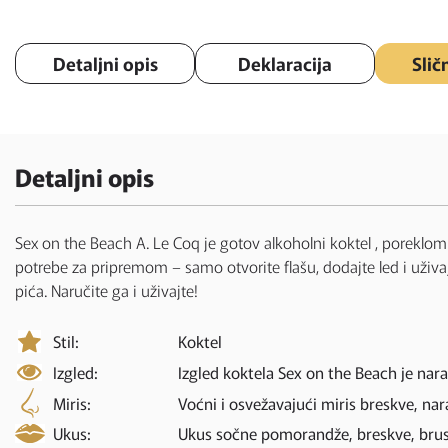
Detaljni opis
Deklaracija
Slič
Detaljni opis
Sex on the Beach A. Le Coq je gotov alkoholni koktel , poreklo
potrebe za pripremom – samo otvorite flašu, dodajte led i uživa
pića. Naručite ga i uživajte!
Stil:
Koktel
Izgled:
Izgled koktela Sex on the Beach je nar
Miris:
Voćni i osvežavajući miris breskve, nar
Ukus:
Ukus sočne pomorandže, breskve, brus