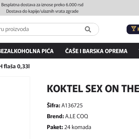
Besplatna dostava za iznose preko 6.000 rsd
Dostava do kapije/ulaznih vrata zgrade
BEZALKOHOLNA PIĆA
ČAŠE I BARSKA OPREMA
flaša 0,33l
KOKTEL SEX ON THE 
Šifra:
A136725
Brend:
A.LE COQ
Paket:
24 komada