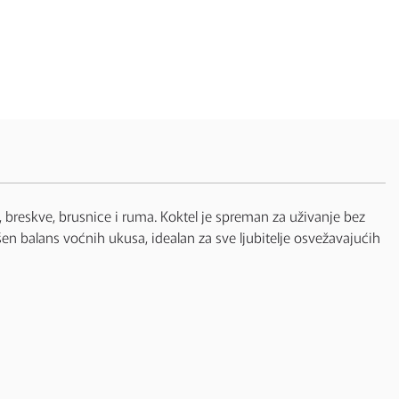
 breskve, brusnice i ruma. Koktel je spreman za uživanje bez
en balans voćnih ukusa, idealan za sve ljubitelje osvežavajućih