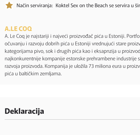
Način serviranja:
Koktel Sex on the Beach se servira u ši
A.LE COQ
A. Le Coq je najstariji i najveći proizvođač pića u Estoniji. Por
očuvanju i razvoju dobrih pića u Estoniji vrednujući stare proiz
kategorijama pivo, sok i drugih pića kao i eksapnzija u proizvo
najkonkurentnije kompanije estonske prehrambene industrije sed
razvoja proizvoda. Kompanija je uložila 73 miliona eura u proiz
pića u baltičkim zemljama.
Deklaracija