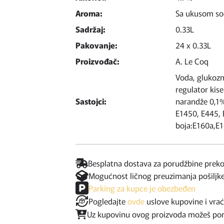
Aroma:
Sa ukusom soč
Sadržaj:
0.33L
Pakovanje:
24 x 0.33L
Proizvođač:
A. Le Coq
Voda, glukozn
regulator kis
Sastojci:
narandže 0,1%
E1450, E445, 
boja:E160a,E1
Besplatna dostava za porudžbine prek
Mogućnost ličnog preuzimanja pošiljk
Parking za kupce je obezbeđen
Pogledajte
ovde
uslove kupovine i vra
Uz kupovinu ovog proizvoda možeš poruč