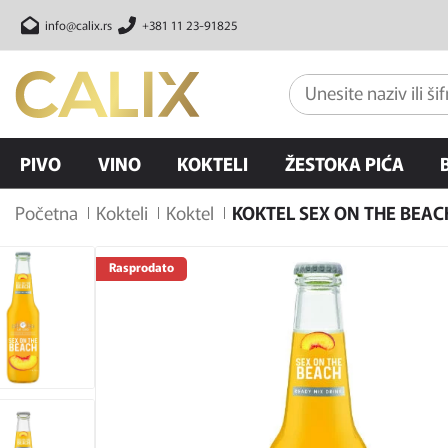
info@calix.rs
+381 11 23-91825
PIVO
VINO
KOKTELI
ŽESTOKA PIĆA
Početna
Kokteli
Koktel
KOKTEL SEX ON THE BEACH 
Rasprodato