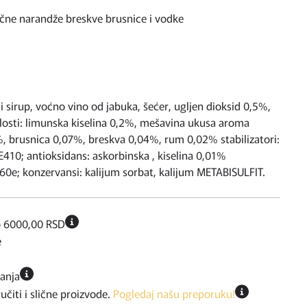
ne narandže breskve brusnice i vodke
i sirup, voćno vino od jabuka, šećer, ugljen dioksid 0,5%,
elosti: limunska kiselina 0,2%, mešavina ukusa aroma
, brusnica 0,07%, breskva 0,04%, rum 0,02% stabilizatori:
E410; antioksidans: askorbinska , kiselina 0,01%
60e; konzervansi: kalijum sorbat, kalijum METABISULFIT.
o 6000,00 RSD
e
ćanja
iti i slične proizvode.
Pogledaj našu preporuku!