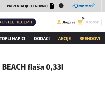
PREZENTACIJE I CENOVNICI
0
Uloguj se
0,
00
RSD
KOKTEL RECEPTI
TOPLI NAPICI
DODACI
AKCIJE
BRENDOVI
BEACH flaša 0,33l