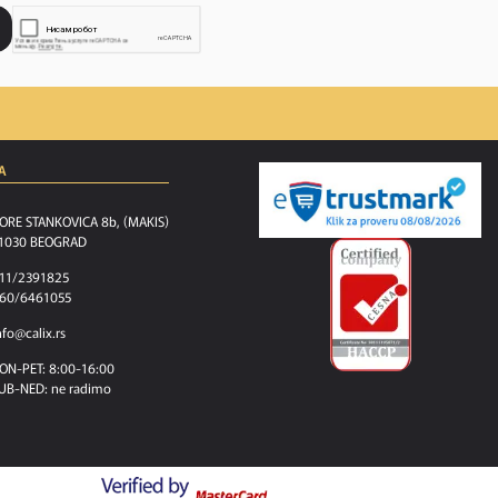
A
ORE STANKOVICA 8b, (MAKIS)
1030 BEOGRAD
11/2391825
60/6461055
nfo@calix.rs
ON-PET: 8:00-16:00
UB-NED: ne radimo