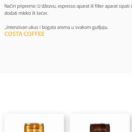
Način pripreme: U džezvu, espresso aparat ili filter aparat sipat
dodati mleko ili šećer.
„Intenzivan ukus i bogata aroma u svakom gutljaju.
COSTA COFFEE