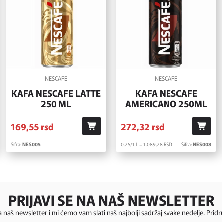
NESCAFE
NESCAFE
KAFA NESCAFE LATTE
KAFA NESCAFE
250 ML
AMERICANO 250ML
169,
55
rsd
272,
32
rsd
Šifra:
NES005
0.25/1 L = 1.089,
28
RSD
Šifra:
NES008
PRIJAVI SE NA NAŠ NEWSLETTER
za naš newsletter i mi ćemo vam slati naš najbolji sadržaj svake nedelje. Pridr