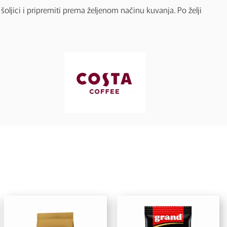
šoljici i pripremiti prema željenom načinu kuvanja. Po želji