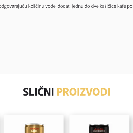
i odgovarajuću količinu vode, dodati jednu do dve kašičice kafe po 
SLIČNI
PROIZVODI