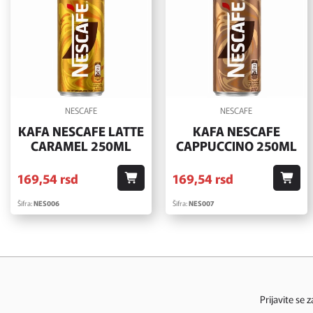
NESCAFE
NESCAFE
KAFA NESCAFE LATTE
KAFA NESCAFE
CARAMEL 250ML
CAPPUCCINO 250ML
169,
54
rsd
169,
54
rsd
Šifra:
NES006
Šifra:
NES007
Prijavite se 