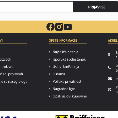
PRIJAVI SE
VI
OPŠTE INFORMACIJE
ADRES
Najčešća pitanja
B
1
oizvodi
Isporuka i odustanak
0
i proizvodi
Uslovi korišćenja
0
čeni proizvodi
O nama
i
je sa našeg bloga
Politika privatnosti
P
Nagradne igre
S
Opšti uslovi kupovine