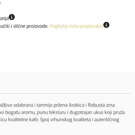
e
ćanja
iti i slične proizvode.
Pogledaj našu preporuku!
žljivo odabrana i tamnije pržena Arabica i Robusta zrna
i bogatu aromu, punu teksturu i dugotrajan ukus koji pruža
icu kvalitetne kafe. Spoj vrhunskog kvaliteta i autentičnog