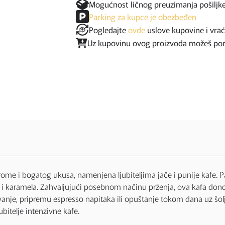
Mogućnost ličnog preuzimanja pošiljk
Parking za kupce je obezbeđen
Pogledajte
ovde
uslove kupovine i vra
Uz kupovinu ovog proizvoda možeš poruč
me i bogatog ukusa, namenjena ljubiteljima jače i punije kafe. Pa
 karamela. Zahvaljujući posebnom načinu prženja, ova kafa donos
vanje, pripremu espresso napitaka ili opuštanje tokom dana uz šolj
bitelje intenzivne kafe.