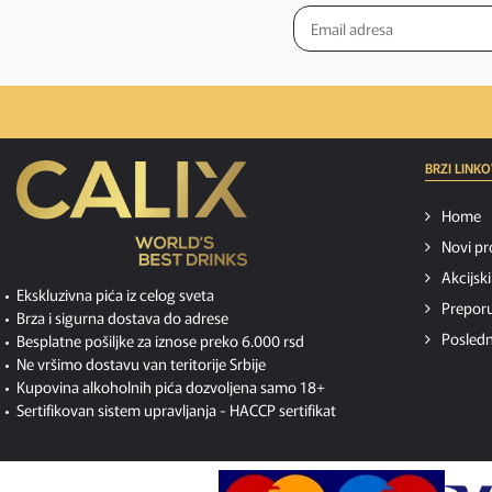
BRZI LINKO
Home
Novi pr
Akcijsk
Ekskluzivna pića iz celog sveta
Preporu
Brza i sigurna dostava do adrese
Posledn
Besplatne pošiljke za iznose preko 6.000 rsd
Ne vršimo dostavu van teritorije Srbije
Kupovina alkoholnih pića dozvoljena samo 18+
Sertifikovan sistem upravljanja -
HACCP sertifikat