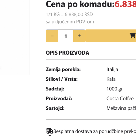
Cena po komadu:
6.838
1/1 KG = 6.838,
00
RSD
sa uključenim PDV-om
Količina
OPIS PROIZVODA
Zemlja porekla:
Italija
Stilovi / Vrsta:
Kafa
Sadržaj:
1000 gr
Proizvođač:
Costa Coffee
Sastojci:
Mešavina pažl
Besplatna dostava za porudžbine prek