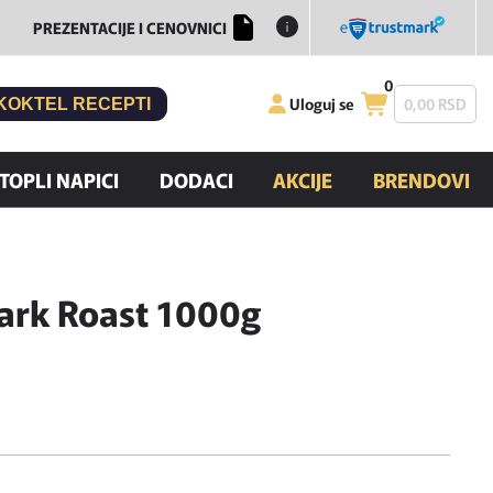
PREZENTACIJE I CENOVNICI
0
Uloguj se
0,
00
RSD
KOKTEL RECEPTI
TOPLI NAPICI
DODACI
AKCIJE
BRENDOVI
Dark Roast 1000g