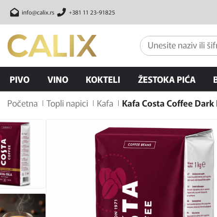
info@calix.rs
+381 11 23-91825
PIVO
VINO
KOKTELI
ŽESTOKA PIĆA
Početna
Topli napici
Kafa
Kafa Costa Coffee Dark