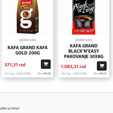
GRAND KAFA
GRAND KAFA
KAFA GRAND
KAFA GRAND KAFA
BLACK'N'EASY
GOLD 200G
PAKOVANJE 30X8G
571,
31
rsd
1.083,
31
rsd
0.2/1 Kg = 2.856,
55
RSD
Šifra:
ATL78
0.8/1 Kg = 1.354,
14
RSD
Šifra:
ATL75
užite se timu!