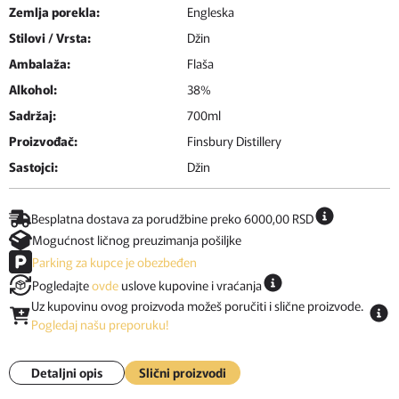
Zemlja porekla:
Engleska
Stilovi / Vrsta:
Džin
Ambalaža:
Flaša
Alkohol:
38%
Sadržaj:
700ml
Proizvođač:
Finsbury Distillery
Sastojci:
Džin
Besplatna dostava za porudžbine preko 6000,00 RSD
Mogućnost ličnog preuzimanja pošiljke
Parking za kupce je obezbeđen
Pogledajte
ovde
uslove kupovine i vraćanja
Uz kupovinu ovog proizvoda možeš poručiti i slične proizvode.
Pogledaj našu preporuku!
Detaljni opis
Slični proizvodi