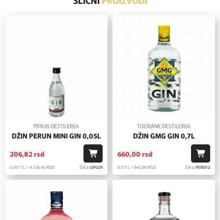
SLIČNI
PROIZVODI
PERUN DESTILERIJA
TOORANK DESTILERIJA
DŽIN PERUN MINI GIN 0,05L
DŽIN GMG GIN 0,7L
206,
82
rsd
660,
00
rsd
0.05/1 L = 4.136,
40
RSD
Šifra:
GP029
0.7/1 L = 942,
86
RSD
Šifra:
PER072