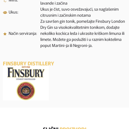
lavande i začina
Ukus je čist, suvo osvežavajući, sa naglašenim
Ukus:
citrusnim i začinskim notama
Za savršen gin tonik, pomešajte Finsbury London
Dry Gin sa visokokvalitetnim tonikom, dodajte
Način serviranja:
nekoliko kockica leda i ukrasite kriškom limuna ili
limete. Možete ga poslužiti i u raznim koktelima
poput Martini-ja ili Negroni-ja.
FINSBURY DISTILLERY