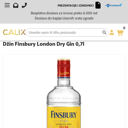
PREZENTACIJE I CENOVNICI
Besplatna dostava za iznose preko 6.000 rsd
Dostava do kapije/ulaznih vrata zgrade
0
Početna
Žestoka pića
Džin
Džin Finsbury London Dry Gin 0,7l
Džin Finsbury London Dry Gin 0,7l