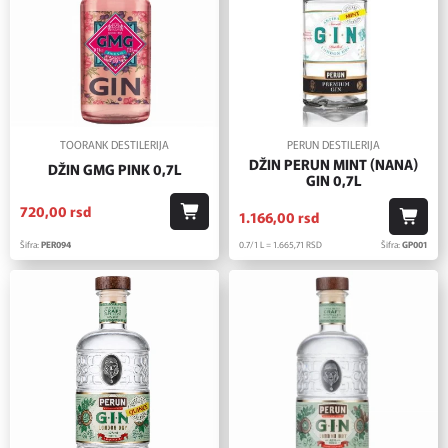
TOORANK DESTILERIJA
PERUN DESTILERIJA
DŽIN PERUN MINT (NANA)
DŽIN GMG PINK 0,7L
GIN 0,7L
720,
00
rsd
1.166,
00
rsd
Šifra:
PER094
0.7/1 L = 1.665,
71
RSD
Šifra:
GP001