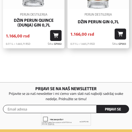
PERUN DESTILERIJA
PERUN DESTILERIJA
DŽIN PERUN QUINCE
DŽIN PERUN GIN 0,7L
(DUNJA) GIN 0,7L
1.166,
00
rsd
1.166,
00
rsd
0.7/1 L = 1.665,
71
RSD
Šifra:
GP003
0.7/1 L = 1.665,
71
RSD
Šifra:
GP002
PRIJAVI SE NA NAŠ NEWSLETTER
Prijavite se za naš newsletter i mi ćemo vam slati naš najbolji sadržaj svake
nedelje. Pridružite se timu!
PRIJAVI SE