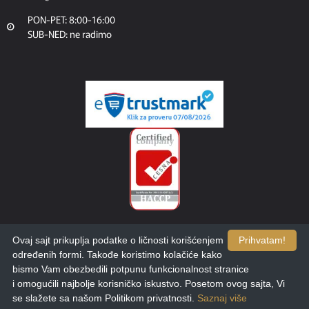
PON-PET: 8:00-16:00
SUB-NED: ne radimo
Ovaj sajt prikuplja podatke o ličnosti korišćenjem
Prihvatam!
određenih formi. Takođe koristimo kolačiće kako
bismo Vam obezbedili potpunu funkcionalnost stranice
i omogućili najbolje korisničko iskustvo. Posetom ovog sajta, Vi
se slažete sa našom Politikom privatnosti.
Saznaj više
Copyright © 2025. Calix. Dizajn i razvoj:
etikDigital.