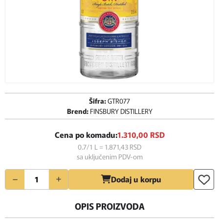
Šifra:
GTR077
Brend:
FINSBURY DISTILLERY
Cena po komadu:
1.310,
00
RSD
0.7/1 L = 1.871,
43
RSD
sa uključenim PDV-om
Količina
Dodaj u korpu
OPIS PROIZVODA