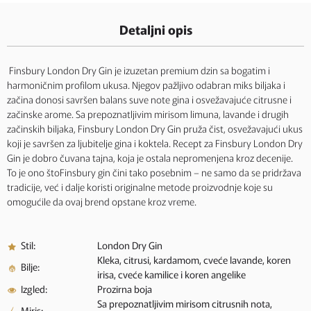
Detaljni opis
Finsbury London Dry Gin je izuzetan premium dzin sa bogatim i
harmoničnim profilom ukusa. Njegov pažljivo odabran miks biljaka i
začina donosi savršen balans suve note gina i osvežavajuće citrusne i
začinske arome. Sa prepoznatljivim mirisom limuna, lavande i drugih
začinskih biljaka, Finsbury London Dry Gin pruža čist, osvežavajući ukus
koji je savršen za ljubitelje gina i koktela. Recept za Finsbury London Dry
Gin je dobro čuvana tajna, koja je ostala nepromenjena kroz decenije.
To je ono štoFinsbury gin čini tako posebnim – ne samo da se pridržava
tradicije, već i dalje koristi originalne metode proizvodnje koje su
omogućile da ovaj brend opstane kroz vreme.
Stil:
London Dry Gin
Kleka, citrusi, kardamom, cveće lavande, koren
Bilje:
irisa, cveće kamilice i koren angelike
Izgled:
Prozirna boja
Sa prepoznatljivim mirisom citrusnih nota,
Miris: