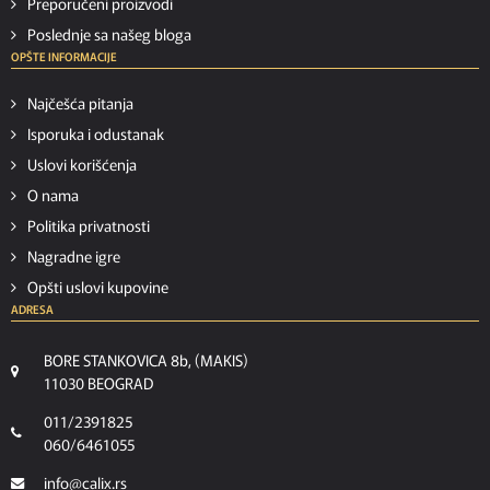
Preporučeni proizvodi
Poslednje sa našeg bloga
OPŠTE INFORMACIJE
Najčešća pitanja
Isporuka i odustanak
Uslovi korišćenja
O nama
Politika privatnosti
Nagradne igre
Opšti uslovi kupovine
ADRESA
BORE STANKOVICA 8b, (MAKIS)
11030 BEOGRAD
011/2391825
060/6461055
info@calix.rs