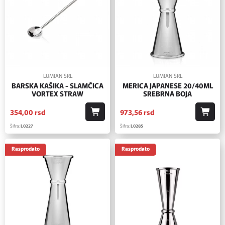
LUMIAN SRL
LUMIAN SRL
BARSKA KAŠIKA - SLAMČICA
MERICA JAPANESE 20/40ML
VORTEX STRAW
SREBRNA BOJA
354,
00
rsd
973,
56
rsd
Šifra:
L0227
Šifra:
L0285
Rasprodato
Rasprodato