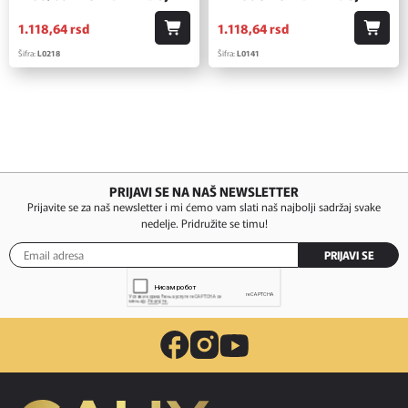
1.118,
64
rsd
1.118,
64
rsd
Šifra:
L0218
Šifra:
L0141
PRIJAVI SE NA NAŠ NEWSLETTER
Prijavite se za naš newsletter i mi ćemo vam slati naš najbolji sadržaj svake
nedelje. Pridružite se timu!
PRIJAVI SE