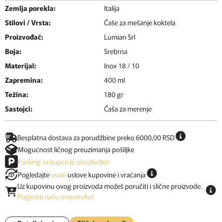
Zemlja porekla:
Italija
Stilovi / Vrsta:
Čaše za mešanje koktela
Proizvođač:
Lumian Srl
Boja:
Srebrna
Materijal:
Inox 18 / 10
Zapremina:
400 ml
Težina:
180 gr
Sastojci:
Čaša za merenje
Besplatna dostava za porudžbine preko 6000,00 RSD
Mogućnost ličnog preuzimanja pošiljke
Parking za kupce je obezbeđen
Pogledajte
ovde
uslove kupovine i vraćanja
Uz kupovinu ovog proizvoda možeš poručiti i slične proizvode.
Pogledaj našu preporuku!