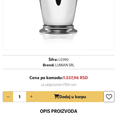
Šifra:
L0390
Brend:
LUMIAN SRL
Cena po komadu:
1.537,
96
RSD
sa uključenim PDV-om
Količina
Dodaj u korpu
OPIS PROIZVODA