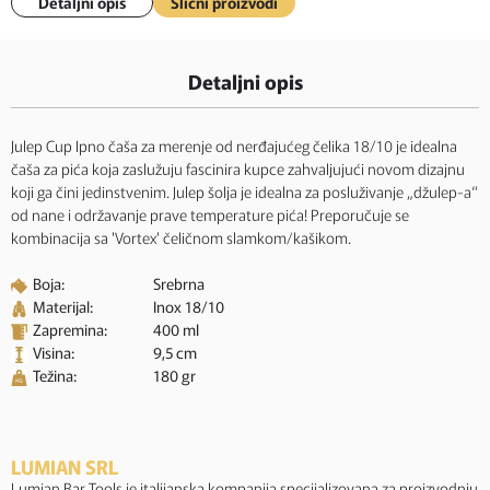
Detaljni opis
Slični proizvodi
Detaljni opis
Julep Cup Ipno čaša za merenje od nerđajućeg čelika 18/10 je idealna
čaša za pića koja zaslužuju fascinira kupce zahvaljujući novom dizajnu
koji ga čini jedinstvenim. Julep šolja je idealna za posluživanje „džulep-a“
od nane i održavanje prave temperature pića! Preporučuje se
kombinacija sa 'Vortex' čeličnom slamkom/kašikom.
Boja:
Srebrna
Materijal:
Inox 18/10
Zapremina:
400 ml
Visina:
9,5 cm
Težina:
180 gr
LUMIAN SRL
Lumian Bar Tools je italijanska kompanija specijalizovana za proizvodnju