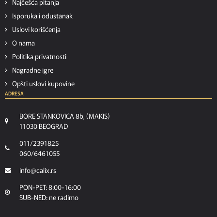
Najčešća pitanja
Isporuka i odustanak
Uslovi korišćenja
O nama
Politika privatnosti
Nagradne igre
Opšti uslovi kupovine
ADRESA
BORE STANKOVICA 8b, (MAKIS)
11030 BEOGRAD
011/2391825
060/6461055
info@calix.rs
PON-PET: 8:00-16:00
SUB-NED: ne radimo