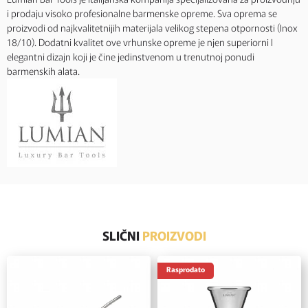
i prodaju visoko profesionalne barmenske opreme. Sva oprema se
proizvodi od najkvalitetnijih materijala velikog stepena otpornosti (Inox
18/10). Dodatni kvalitet ove vrhunske opreme je njen superiorni I
elegantni dizajn koji je čine jedinstvenom u trenutnoj ponudi
barmenskih alata.
SLIČNI
PROIZVODI
Rasprodato