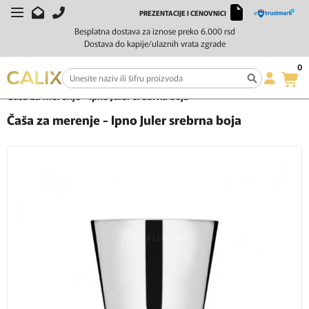
PREZENTACIJE I CENOVNICI
Besplatna dostava za iznose preko 6.000 rsd
Dostava do kapije/ulaznih vrata zgrade
0
Početna
Čaše i barska oprema
Čaše za mešanje koktela
Čaša za merenje - Ipno Juler srebrna boja
Čaša za merenje - Ipno Juler srebrna boja