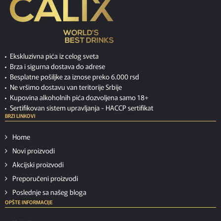
Ekskluzivna pića iz celog sveta
Brza i sigurna dostava do adrese
Besplatne pošiljke za iznose preko 6.000 rsd
Ne vršimo dostavu van teritorije Srbije
Kupovina alkoholnih pića dozvoljena samo 18+
Sertifikovan sistem upravljanja -
HACCP sertifikat
BRZI LINKOVI
Home
Novi proizvodi
Akcijski proizvodi
Preporučeni proizvodi
Poslednje sa našeg bloga
OPŠTE INFORMACIJE