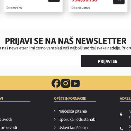
Šifra:
99576
Šifra:
4508008
PRIJAVI SE NA NAŠ NEWSLETTER
za naš newsletter i mi ćemo vam slati naš najbolji sadržaj svake nedelje. Pridr
PRIJAVI SE
VI
OPŠTE INFORMACIJE
ADRES
Najčešća pitanja
B
1
oizvodi
Isporuka i odustanak
0
i proizvodi
Uslovi korišćenja