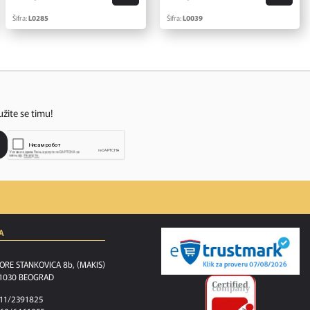
Šifra:
L0285
Šifra:
L0039
užite se timu!
A
ORE STANKOVICA 8b, (MAKIS)
1030 BEOGRAD
11/2391825