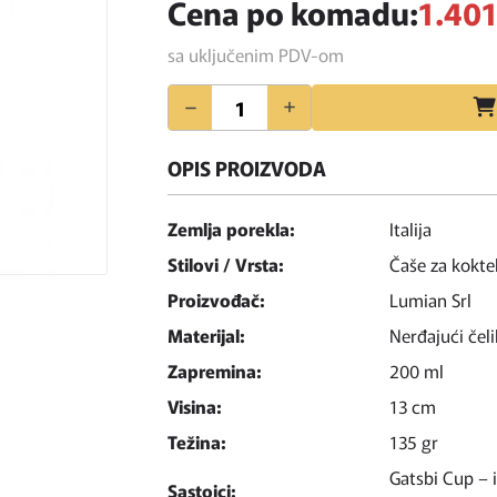
Cena po komadu:
1.401
sa uključenim PDV-om
Količina
OPIS PROIZVODA
Zemlja porekla:
Italija
Stilovi / Vrsta:
Čaše za kokte
Proizvođač:
Lumian Srl
Materijal:
Nerđajući čel
Zapremina:
200 ml
Visina:
13 cm
Težina:
135 gr
Gatsbi Cup – 
Sastojci: