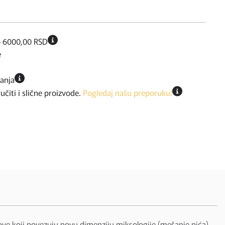
o 6000,00 RSD
e
ćanja
iti i slične proizvode.
Pogledaj našu preporuku!
arove koji povezuju novu dimenziju miksologije (mešanje pića).