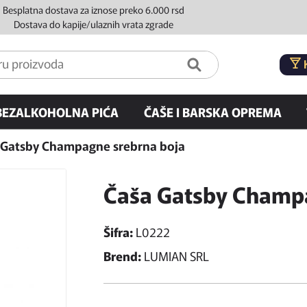
Besplatna dostava za iznose preko 6.000 rsd
Dostava do kapije/ulaznih vrata zgrade
BEZALKOHOLNA PIĆA
ČAŠE I BARSKA OPREMA
 Gatsby Champagne srebrna boja
Čaša Gatsby Champa
Šifra:
L0222
Brend:
LUMIAN SRL