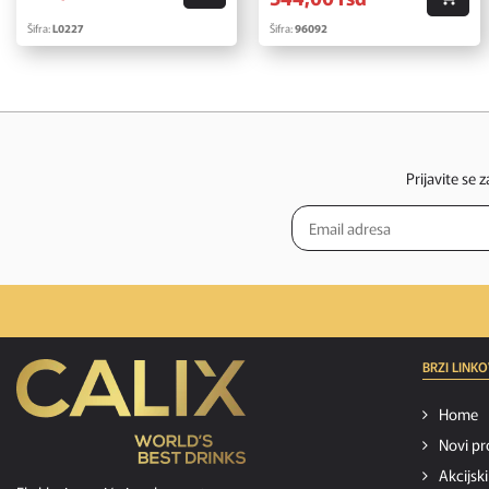
Šifra:
L0227
Šifra:
96092
Prijavite se 
BRZI LINKO
Home
Novi pr
Akcijsk