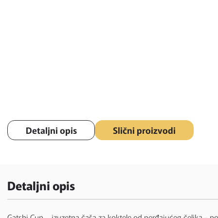
Detaljni opis
Slični proizvodi
Detaljni opis
Gatsbi Cup – izuzetna čaša za koktele od nerđajućeg čelika - po