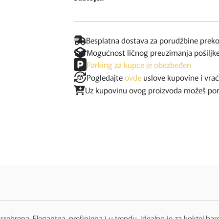
Besplatna dostava za porudžbine prek
Mogućnost ličnog preuzimanja pošiljk
Parking za kupce je obezbeđen
Pogledajte
ovde
uslove kupovine i vra
Uz kupovinu ovog proizvoda možeš poruč
srebrena. Elegantna, prefinjena i u trendu. Idealno je za koktel b