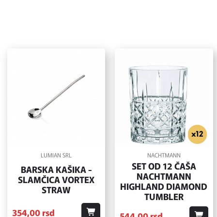
LUMIAN SRL
NACHTMANN
SET OD 12 ČAŠA
BARSKA KAŠIKA -
NACHTMANN
SLAMČICA VORTEX
HIGHLAND DIAMOND
STRAW
TUMBLER
354,
00
rsd
544,
00
rsd