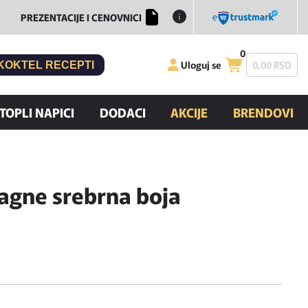
PREZENTACIJE I CENOVNICI
0
Uloguj se
0,
00
RSD
KOKTEL RECEPTI
TOPLI NAPICI
DODACI
AKCIJE
BRENDOVI
gne srebrna boja