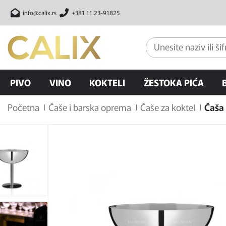
info@calix.rs
+381 11 23-91825
PIVO
VINO
KOKTELI
ŽESTOKA PIĆA
Početna
Čaše i barska oprema
Čaše za koktel
Čaša