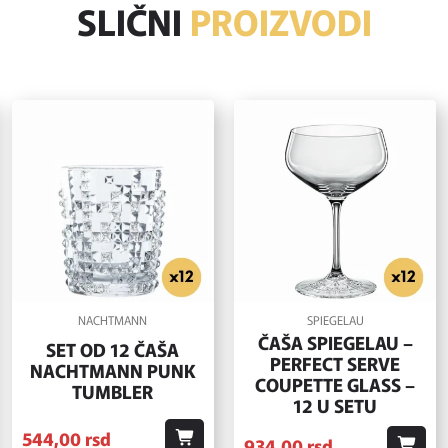
SLIČNI
PROIZVODI
NACHTMANN
SPIEGELAU
ČAŠA SPIEGELAU –
SET OD 12 ČAŠA
PERFECT SERVE
NACHTMANN PUNK
COUPETTE GLASS –
TUMBLER
12 U SETU
544,
00
rsd
934,
00
rsd