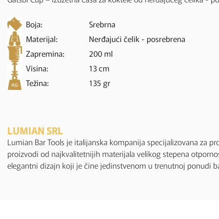
Boja:
Srebrna
Materijal:
Nerđajući čelik - posrebrena
Zapremina:
200 ml
Visina:
13 cm
Težina:
135 gr
LUMIAN SRL
Lumian Bar Tools je italijanska kompanija specijalizovana za 
proizvodi od najkvalitetnijih materijala velikog stepena otporno
elegantni dizajn koji je čine jedinstvenom u trenutnoj ponudi b