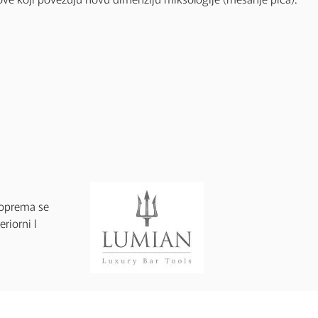
 oprema se
riorni I