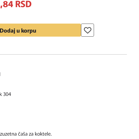
,
84
RSD
Dodaj u korpu
l
ik 304
izuzetna čaša za koktele.