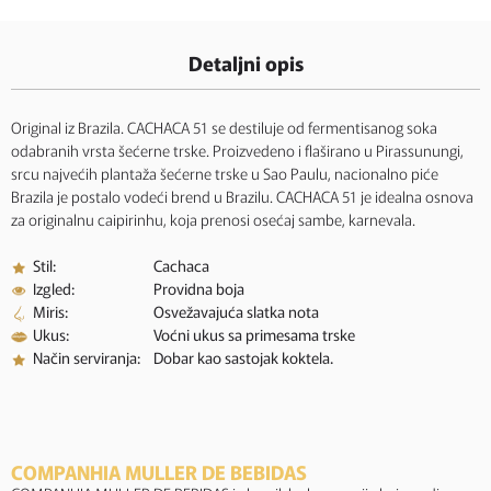
Detaljni opis
Original iz Brazila. CACHACA 51 se destiluje od fermentisanog soka
odabranih vrsta šećerne trske. Proizvedeno i flaširano u Pirassunungi,
srcu najvećih plantaža šećerne trske u Sao Paulu, nacionalno piće
Brazila je postalo vodeći brend u Brazilu. CACHACA 51 je idealna osnova
za originalnu caipirinhu, koja prenosi osećaj sambe, karnevala.
Stil:
Cachaca
Izgled:
Providna boja
Miris:
Osvežavajuća slatka nota
Ukus:
Voćni ukus sa primesama trske
Način serviranja:
Dobar kao sastojak koktela.
COMPANHIA MULLER DE BEBIDAS