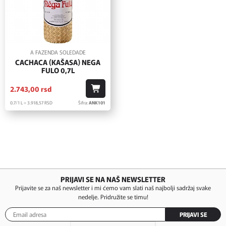
A FAZENDA SOLEDADE
CACHACA (KAŠASA) NEGA
FULO 0,7L
2.743,
00
rsd
0.7/1 L = 3.918,
57
RSD
Šifra:
ANK101
PRIJAVI SE NA NAŠ NEWSLETTER
Prijavite se za naš newsletter i mi ćemo vam slati naš najbolji sadržaj svake
nedelje. Pridružite se timu!
PRIJAVI SE