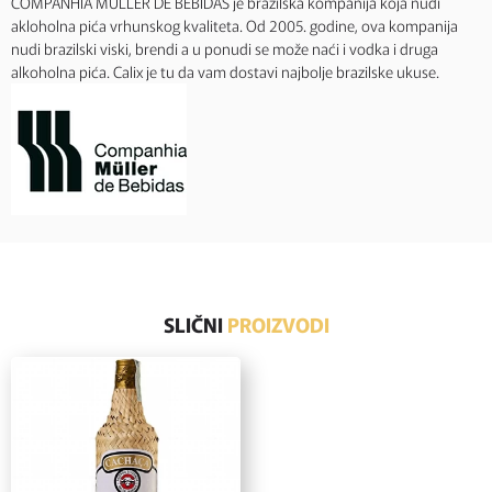
COMPANHIA MULLER DE BEBIDAS je brazilska kompanija koja nudi
akloholna pića vrhunskog kvaliteta. Od 2005. godine, ova kompanija
nudi brazilski viski, brendi a u ponudi se može naći i vodka i druga
alkoholna pića. Calix je tu da vam dostavi najbolje brazilske ukuse.
SLIČNI
PROIZVODI