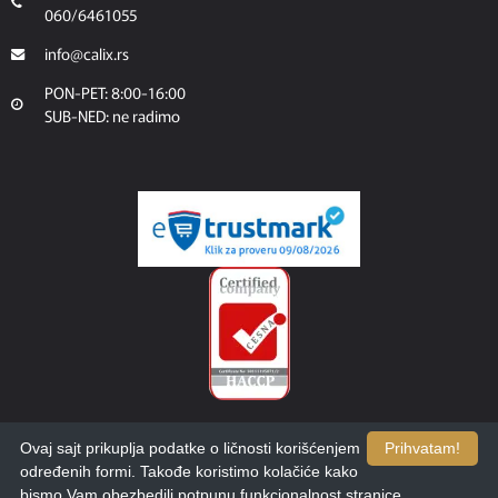
060/6461055
info@calix.rs
PON-PET: 8:00-16:00
SUB-NED: ne radimo
Ovaj sajt prikuplja podatke o ličnosti korišćenjem
Prihvatam!
određenih formi. Takođe koristimo kolačiće kako
bismo Vam obezbedili potpunu funkcionalnost stranice