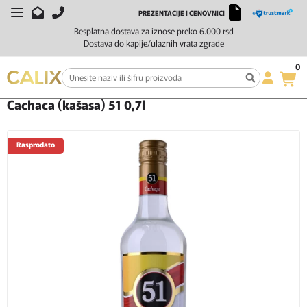
PREZENTACIJE I CENOVNICI
Besplatna dostava za iznose preko 6.000 rsd
Dostava do kapije/ulaznih vrata zgrade
0
Početna
Žestoka pića
Cachaca
Cachaca (kašasa) 51 0,7l
Cachaca (kašasa) 51 0,7l
Rasprodato