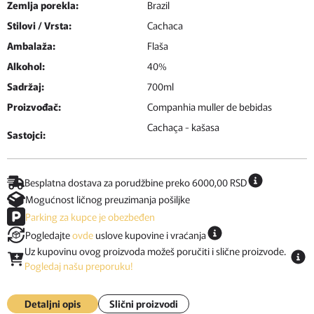
Zemlja porekla:
Brazil
Stilovi / Vrsta:
Cachaca
Ambalaža:
Flaša
Alkohol:
40%
Sadržaj:
700ml
Proizvođač:
Companhia muller de bebidas
Cachaça - kašasa
Sastojci:
Besplatna dostava za porudžbine preko 6000,00 RSD
Mogućnost ličnog preuzimanja pošiljke
Parking za kupce je obezbeđen
Pogledajte
ovde
uslove kupovine i vraćanja
Uz kupovinu ovog proizvoda možeš poručiti i slične proizvode.
Pogledaj našu preporuku!
Detaljni opis
Slični proizvodi