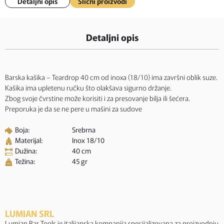
Detaljni opis
Slični proizvodi
Detaljni opis
Barska kašika – Teardrop 40 cm od inoxa (18/10) ima završni oblik suze.
Kašika ima upletenu ručku što olakšava sigurno držanje.
Zbog svoje čvrstine može korisiti i za presovanje bilja ili šećera.
Preporuka je da se ne pere u mašini za sudove
Boja:
Srebrna
Materijal:
Inox 18/10
Dužina:
40 cm
Težina:
45 gr
LUMIAN SRL
Lumian Bar Tools je italijanska kompanija specijalizovana za proizvodnju