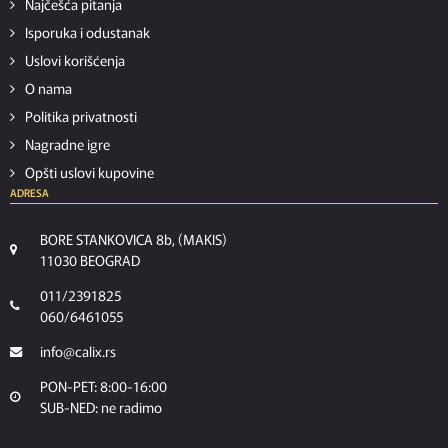
Najčešća pitanja
Isporuka i odustanak
Uslovi korišćenja
O nama
Politika privatnosti
Nagradne igre
Opšti uslovi kupovine
ADRESA
BORE STANKOVICA 8b, (MAKIS)
11030 BEOGRAD
011/2391825
060/6461055
info@calix.rs
PON-PET: 8:00-16:00
SUB-NED: ne radimo