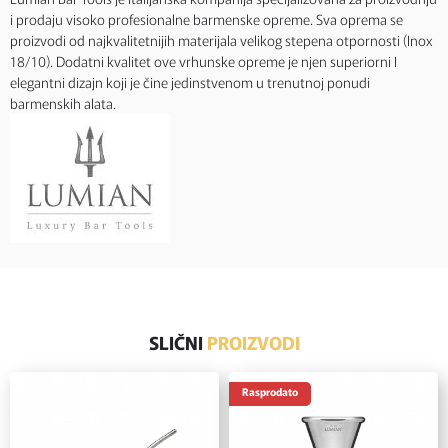
i prodaju visoko profesionalne barmenske opreme. Sva oprema se
proizvodi od najkvalitetnijih materijala velikog stepena otpornosti (Inox
18/10). Dodatni kvalitet ove vrhunske opreme je njen superiorni I
elegantni dizajn koji je čine jedinstvenom u trenutnoj ponudi
barmenskih alata.
SLIČNI
PROIZVODI
Rasprodato