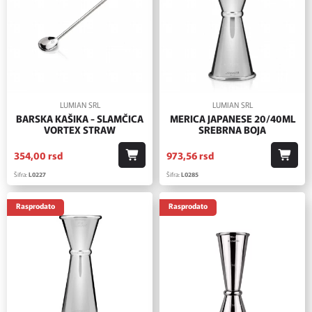
LUMIAN SRL
LUMIAN SRL
BARSKA KAŠIKA - SLAMČICA
MERICA JAPANESE 20/40ML
VORTEX STRAW
SREBRNA BOJA
354,
00
rsd
973,
56
rsd
Šifra:
L0227
Šifra:
L0285
Rasprodato
Rasprodato