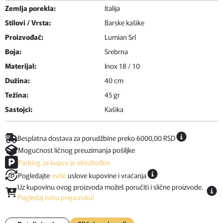
Zemlja porekla:
Italija
Stilovi / Vrsta:
Barske kašike
Proizvođač:
Lumian Srl
Boja:
Srebrna
Materijal:
Inox 18 / 10
Dužina:
40 cm
Težina:
45 gr
Sastojci:
Kašika
Besplatna dostava za porudžbine preko 6000,00 RSD
Mogućnost ličnog preuzimanja pošiljke
Parking za kupce je obezbeđen
Pogledajte
ovde
uslove kupovine i vraćanja
Uz kupovinu ovog proizvoda možeš poručiti i slične proizvode.
Pogledaj našu preporuku!