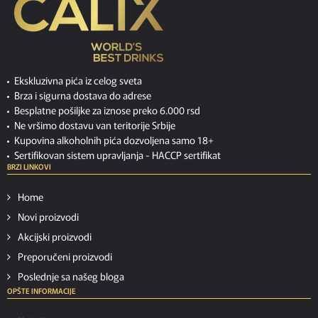
Ekskluzivna pića iz celog sveta
Brza i sigurna dostava do adrese
Besplatne pošiljke za iznose preko 6.000 rsd
Ne vršimo dostavu van teritorije Srbije
Kupovina alkoholnih pića dozvoljena samo 18+
Sertifikovan sistem upravljanja -
HACCP sertifikat
BRZI LINKOVI
Home
Novi proizvodi
Akcijski proizvodi
Preporučeni proizvodi
Poslednje sa našeg bloga
OPŠTE INFORMACIJE