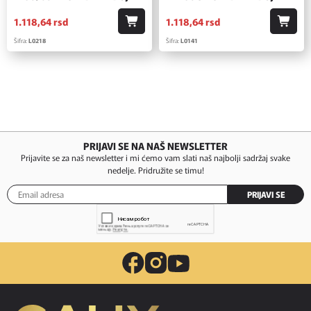
1.118,
64
rsd
1.118,
64
rsd
Šifra:
L0218
Šifra:
L0141
PRIJAVI SE NA NAŠ NEWSLETTER
Prijavite se za naš newsletter i mi ćemo vam slati naš najbolji sadržaj svake
nedelje. Pridružite se timu!
PRIJAVI SE