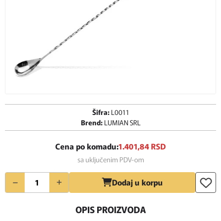
Šifra:
L0011
Brend:
LUMIAN SRL
Cena po komadu:
1.401,
84
RSD
sa uključenim PDV-om
Količina
Dodaj u korpu
OPIS PROIZVODA