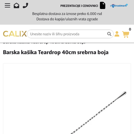
PREZENTACIJE I CENOVNICI
Besplatna dostava za iznose preko 6.000 rsd
Dostava do kapije/ulaznih vrata zgrade
0
Početna
Čaše i barska oprema
Barske kašike
Barska kašika Teardrop 40cm srebrna boja
Barska kašika Teardrop 40cm srebrna boja