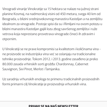
Vinogradi vinarije Vinokratije sa 15 hektara se nalaze na južnoj strani
planine Kosmaj, na nadmorskoj visini od 450 metara, svega 40 km od
Beograda, u blizini srednjovekovnog manastira Kasteljan a na zemljištu
idealnom za vinograde. Postoje spisi da su i Rimljani na ovom potezu u
blizini manastira Kasteljan gajili lozu zbog savršenog zemljišta i ruže
vetrova koja neprestano provetrava vinograde čineći ih zdravim i
otpornim.
U Vinokratiji se ne prave kompromisi sa kvalitetom i količinama vina -
ne proizvode se industrijska vina već se oslanjaju na tradicionalne
tehnike proizvodnje. Tokom 2012. i 2013. godine zasađeno je preko
80.000 zasada vrhinskih sorti grožđa: Chardonnay, Cabernet
Sauvignon, Sivi Pinot, Merlot i Tamjanika.
Uz saradnju vrhunskih enologa te primenu tradicinalnih proizvodnih
formi primarni cilj Vinokratije je proizvodnja vrhunskih vina.
PRIJAVI SE NA NAŠ NEWSLETTER