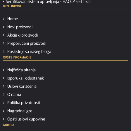
Sertifikovan sistem upravljanja -
HACCP sertifikat
BRZI LINKOVI
Home
Novi proizvodi
Akcijski proizvodi
Preporučeni proizvodi
Poslednje sa našeg bloga
OPŠTE INFORMACIJE
Najčešća pitanja
Isporuka i odustanak
Uslovi korišćenja
O nama
Politika privatnosti
Nagradne igre
Opšti uslovi kupovine
ADRESA