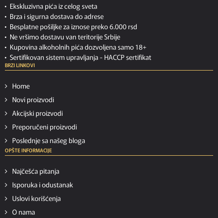
Ekskluzivna pića iz celog sveta
Brza i sigurna dostava do adrese
Besplatne pošiljke za iznose preko 6.000 rsd
Ne vršimo dostavu van teritorije Srbije
Kupovina alkoholnih pića dozvoljena samo 18+
Sertifikovan sistem upravljanja -
HACCP sertifikat
BRZI LINKOVI
Home
Novi proizvodi
Akcijski proizvodi
Preporučeni proizvodi
Poslednje sa našeg bloga
OPŠTE INFORMACIJE
Najčešća pitanja
Isporuka i odustanak
Uslovi korišćenja
O nama