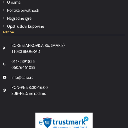
O nama
Politika privatnosti
Nagradne igre
Opšti uslovi kupovine
ADRESA
BORE STANKOVICA 8b, (MAKIS)
11030 BEOGRAD
011/2391825
060/6461055
info@calix.rs
PON-PET: 8:00-16:00
SUB-NED: ne radimo