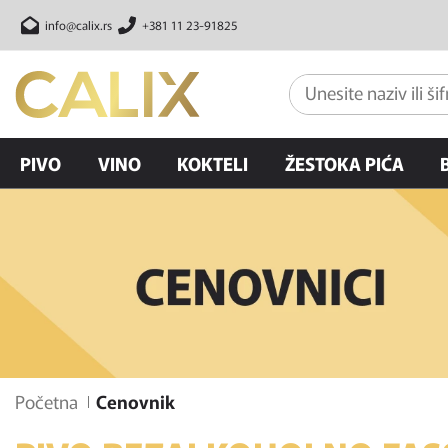
info@calix.rs
+381 11 23-91825
PIVO
VINO
KOKTELI
ŽESTOKA PIĆA
Početna
Cenovnik