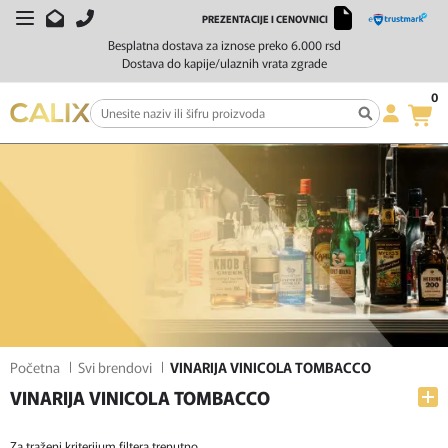
PREZENTACIJE I CENOVNICI
FILTERI
SORTIRAJ
Besplatna dostava za iznose preko 6.000 rsd
Dostava do kapije/ulaznih vrata zgrade
0
Početna
Svi brendovi
VINARIJA VINICOLA TOMBACCO
VINARIJA VINICOLA TOMBACCO
Za traženi kriterijum filtera trenutno