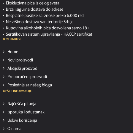
Ekskluzivna pića iz celog sveta
Brza i sigurna dostava do adrese
Besplatne pošiljke za iznose preko 6.000 rsd
Ne vršimo dostavu van teritorije Srbije
Kupovina alkoholnih pića dozvoljena samo 18+
Sertifikovan sistem upravljanja -
HACCP sertifikat
BRZI LINKOVI
Home
Novi proizvodi
Akcijski proizvodi
Preporučeni proizvodi
Poslednje sa našeg bloga
OPŠTE INFORMACIJE
Najčešća pitanja
Isporuka i odustanak
Uslovi korišćenja
O nama