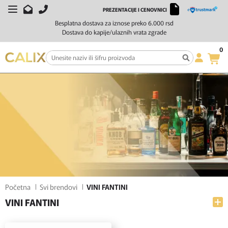
PREZENTACIJE I CENOVNICI
FILTERI
SORTIRAJ
Besplatna dostava za iznose preko 6.000 rsd
Dostava do kapije/ulaznih vrata zgrade
0
Početna
Svi brendovi
VINI FANTINI
VINI FANTINI