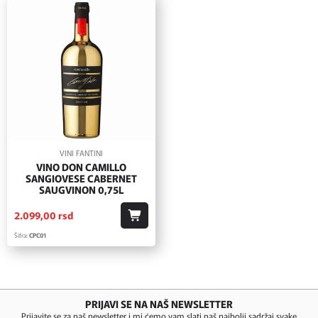
VINI FANTINI
VINO DON CAMILLO
SANGIOVESE CABERNET
SAUGVINON 0,75L
2.099,
00
rsd
Šifra:
CPC01
PRIJAVI SE NA NAŠ NEWSLETTER
Prijavite se za naš newsletter i mi ćemo vam slati naš najbolji sadržaj svake