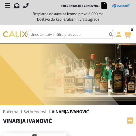
PREZENTACIJE I CENOVNICI
FILTERI
SORTIRAJ
Besplatna dostava za iznose preko 6.000 rsd
Dostava do kapije/ulaznih vrata zgrade
0
Početna
Svi brendovi
VINARIJA IVANOVIĆ
VINARIJA IVANOVIĆ