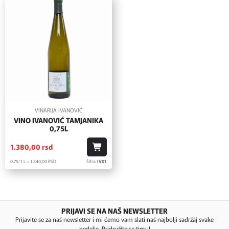
VINARIJA IVANOVIĆ
VINO IVANOVIĆ TAMJANIKA
0,75L
1.380,
00
rsd
0.75/1 L = 1.840,
00
RSD
Šifra:
IV01
PRIJAVI SE NA NAŠ NEWSLETTER
Prijavite se za naš newsletter i mi ćemo vam slati naš najbolji sadržaj svake
nedelje. Pridružite se timu!