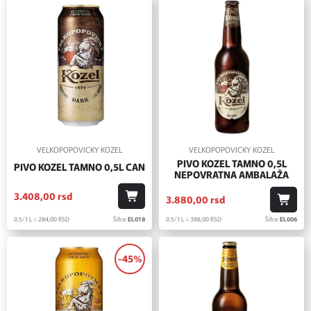
VELKOPOPOVICKY KOZEL
VELKOPOPOVICKY KOZEL
PIVO KOZEL TAMNO 0,5L
PIVO KOZEL TAMNO 0,5L CAN
NEPOVRATNA AMBALAŽA
3.408,
00
rsd
3.880,
00
rsd
0.5/1 L = 284,
00
RSD
Šifra:
EL018
0.5/1 L = 388,
00
RSD
Šifra:
EL006
-45%