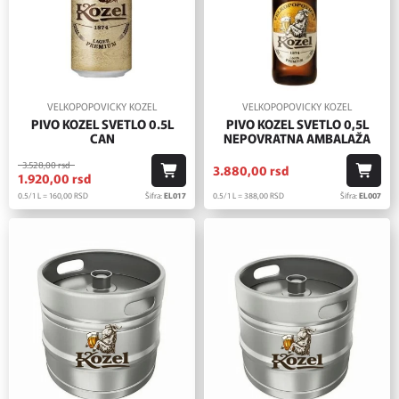
VELKOPOPOVICKY KOZEL
VELKOPOPOVICKY KOZEL
PIVO KOZEL SVETLO 0.5L
PIVO KOZEL SVETLO 0,5L
CAN
NEPOVRATNA AMBALAŽA
3.528,
00
rsd
3.880,
00
rsd
1.920,
00
rsd
0.5/1 L = 160,
00
RSD
Šifra:
EL017
0.5/1 L = 388,
00
RSD
Šifra:
EL007