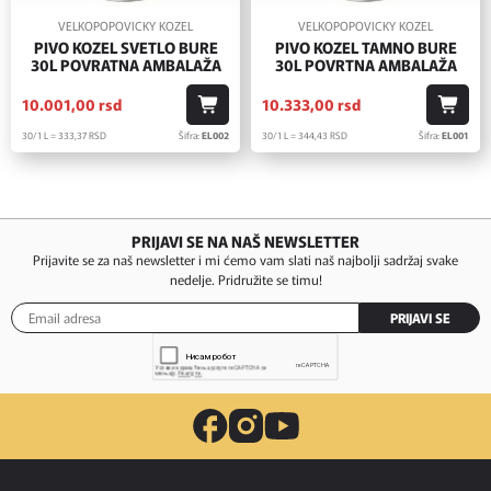
VELKOPOPOVICKY KOZEL
VELKOPOPOVICKY KOZEL
PIVO KOZEL SVETLO BURE
PIVO KOZEL TAMNO BURE
30L POVRATNA AMBALAŽA
30L POVRTNA AMBALAŽA
10.001,
00
rsd
10.333,
00
rsd
30/1 L = 333,
37
RSD
Šifra:
EL002
30/1 L = 344,
43
RSD
Šifra:
EL001
PRIJAVI SE NA NAŠ NEWSLETTER
Prijavite se za naš newsletter i mi ćemo vam slati naš najbolji sadržaj svake
nedelje. Pridružite se timu!
PRIJAVI SE