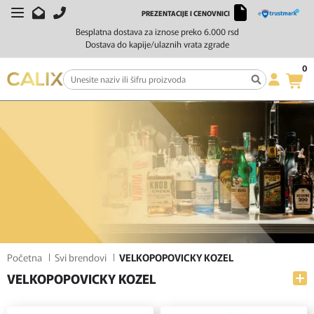
PREZENTACIJE I CENOVNICI
FILTERI
SORTIRAJ
Besplatna dostava za iznose preko 6.000 rsd
Dostava do kapije/ulaznih vrata zgrade
0
Početna
Svi brendovi
VELKOPOPOVICKY KOZEL
VELKOPOPOVICKY KOZEL