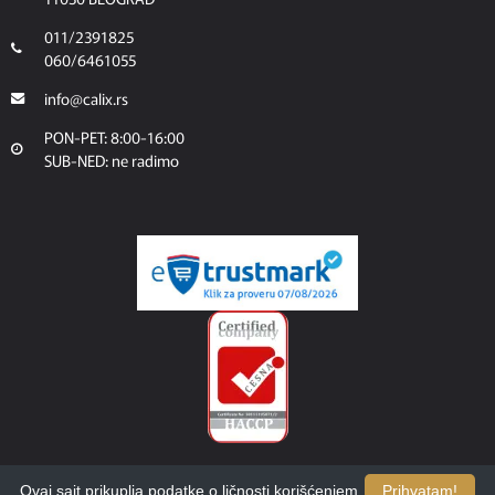
011/2391825
060/6461055
info@calix.rs
PON-PET: 8:00-16:00
SUB-NED: ne radimo
Ovaj sajt prikuplja podatke o ličnosti korišćenjem
Prihvatam!