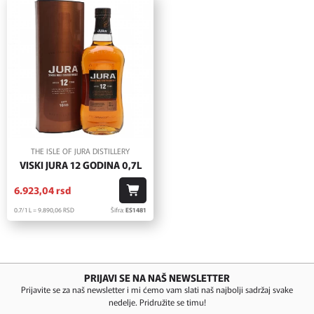
THE ISLE OF JURA DISTILLERY
VISKI JURA 12 GODINA 0,7L
6.923,
04
rsd
0.7/1 L = 9.890,
06
RSD
Šifra:
ES1481
PRIJAVI SE NA NAŠ NEWSLETTER
Prijavite se za naš newsletter i mi ćemo vam slati naš najbolji sadržaj svake
nedelje. Pridružite se timu!