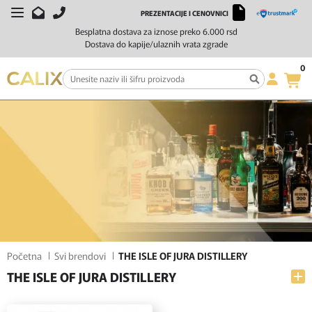
PREZENTACIJE I CENOVNICI
FILTERI
SORTIRAJ
Besplatna dostava za iznose preko 6.000 rsd
Dostava do kapije/ulaznih vrata zgrade
0
Početna
Svi brendovi
THE ISLE OF JURA DISTILLERY
THE ISLE OF JURA DISTILLERY