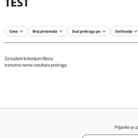
TEST
Cena
Broj proizvoda
Suzi pretragu po
Sortiranje
Za traženi kriterijum filtera
trenutno nema rezultata pretrage
Prijavite se 