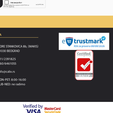
A
ORE STANKOVICA 8b, (MAKIS)
1030 BEOGRAD
11/2391825
60/6461055
nfo@calix.rs
ON-PET: 8:00-16:00
UB-NED: ne radimo