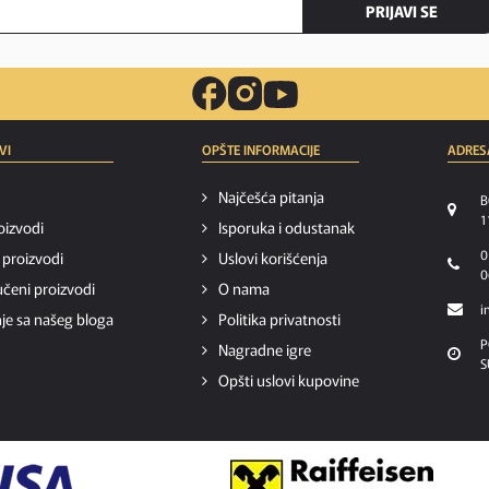
PRIJAVI SE
VI
OPŠTE INFORMACIJE
ADRES
Najčešća pitanja
B
1
oizvodi
Isporuka i odustanak
0
i proizvodi
Uslovi korišćenja
0
čeni proizvodi
O nama
i
je sa našeg bloga
Politika privatnosti
P
Nagradne igre
S
Opšti uslovi kupovine