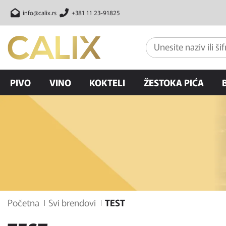
info@calix.rs
+381 11 23-91825
PIVO
VINO
KOKTELI
ŽESTOKA PIĆA
Početna
Svi brendovi
TEST