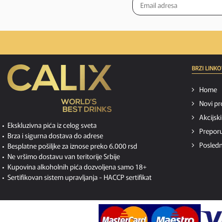
BRZI LINKO
Home
Novi pr
Akcijsk
Ekskluzivna pića iz celog sveta
Preporu
Brza i sigurna dostava do adrese
Posledn
Besplatne pošiljke za iznose preko 6.000 rsd
Ne vršimo dostavu van teritorije Srbije
Kupovina alkoholnih pića dozvoljena samo 18+
Sertifikovan sistem upravljanja -
HACCP sertifikat