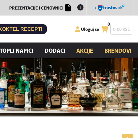
PREZENTACIJE I CENOVNICI
0
Uloguj se
0,
00
RSD
KOKTEL RECEPTI
TOPLI NAPICI
DODACI
AKCIJE
BRENDOVI