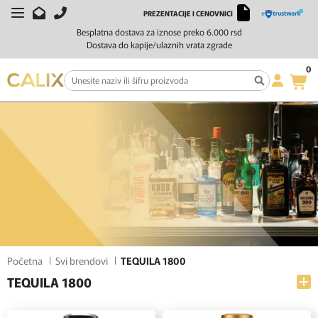
PREZENTACIJE I CENOVNICI
FILTERI
SORTIRAJ
Besplatna dostava za iznose preko 6.000 rsd
Dostava do kapije/ulaznih vrata zgrade
0
Početna
Svi brendovi
TEQUILA 1800
TEQUILA 1800