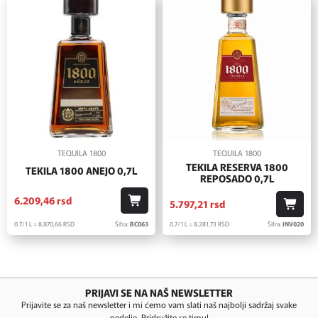
TEQUILA 1800
TEQUILA 1800
TEKILA RESERVA 1800
TEKILA 1800 ANEJO 0,7L
REPOSADO 0,7L
6.209,
46
rsd
5.797,
21
rsd
0.7/1 L = 8.870,
66
RSD
Šifra:
BC063
0.7/1 L = 8.281,
73
RSD
Šifra:
INV020
PRIJAVI SE NA NAŠ NEWSLETTER
Prijavite se za naš newsletter i mi ćemo vam slati naš najbolji sadržaj svake
nedelje. Pridružite se timu!