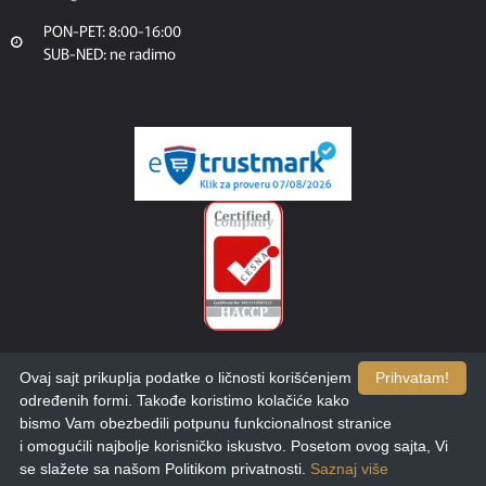
PON-PET: 8:00-16:00
SUB-NED: ne radimo
Ovaj sajt prikuplja podatke o ličnosti korišćenjem
Prihvatam!
određenih formi. Takođe koristimo kolačiće kako
bismo Vam obezbedili potpunu funkcionalnost stranice
i omogućili najbolje korisničko iskustvo. Posetom ovog sajta, Vi
Filteri
Sortiraj
se slažete sa našom Politikom privatnosti.
Saznaj više
Copyright © 2025. Calix. Dizajn i razvoj:
etikDigital.