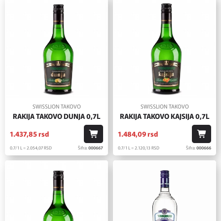
SWISSLION TAKOVO
SWISSLION TAKOVO
RAKIJA TAKOVO DUNJA 0,7L
RAKIJA TAKOVO KAJSIJA 0,7L
1.437,
85
rsd
1.484,
09
rsd
0.7/1 L = 2.054,
07
RSD
Šifra:
000667
0.7/1 L = 2.120,
13
RSD
Šifra:
000666