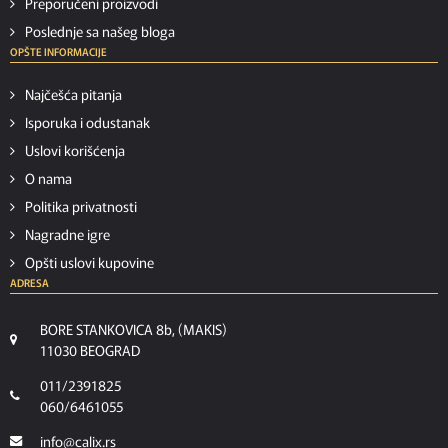
Preporučeni proizvodi
Poslednje sa našeg bloga
OPŠTE INFORMACIJE
Najčešća pitanja
Isporuka i odustanak
Uslovi korišćenja
O nama
Politika privatnosti
Nagradne igre
Opšti uslovi kupovine
ADRESA
BORE STANKOVICA 8b, (MAKIS)
11030 BEOGRAD
011/2391825
060/6461055
info@calix.rs