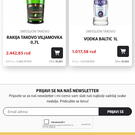
SWISSLION TAKOVO
SWISSLION TAKOVO
RAKIJA TAKOVO VILJAMOVKA
VODKA BALTIC 1L
0,7L
1.017,
58
rsd
2.442,
85
rsd
1/1 L = 1.017,
58
RSD
Šifra:
SL002
0.7/1 L = 3.489,
79
RSD
Šifra:
SL001
PRIJAVI SE NA NAŠ NEWSLETTER
Prijavite se za naš newsletter i mi ćemo vam slati naš najbolji sadržaj svake
nedelje. Pridružite se timu!
PRIJAVI SE