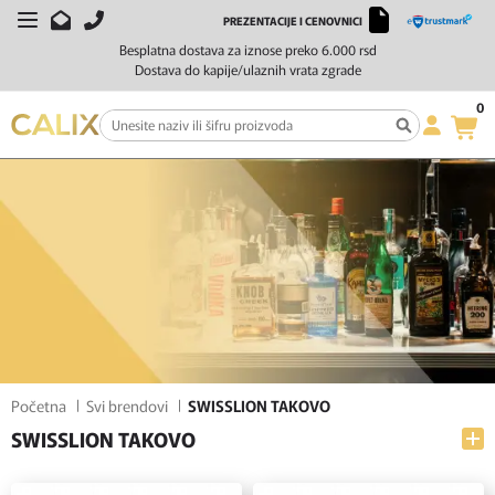
PREZENTACIJE I CENOVNICI
FILTERI
SORTIRAJ
Besplatna dostava za iznose preko 6.000 rsd
Dostava do kapije/ulaznih vrata zgrade
0
Početna
Svi brendovi
SWISSLION TAKOVO
SWISSLION TAKOVO