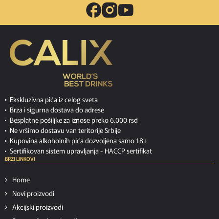
Ekskluzivna pića iz celog sveta
Brza i sigurna dostava do adrese
Besplatne pošiljke za iznose preko 6.000 rsd
Ne vršimo dostavu van teritorije Srbije
Kupovina alkoholnih pića dozvoljena samo 18+
Sertifikovan sistem upravljanja -
HACCP sertifikat
BRZI LINKOVI
Home
Novi proizvodi
Akcijski proizvodi