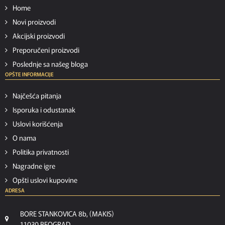
Home
Novi proizvodi
Akcijski proizvodi
Preporučeni proizvodi
Poslednje sa našeg bloga
OPŠTE INFORMACIJE
Najčešća pitanja
Isporuka i odustanak
Uslovi korišćenja
O nama
Politika privatnosti
Nagradne igre
Opšti uslovi kupovine
ADRESA
BORE STANKOVICA 8b, (MAKIS)
11030 BEOGRAD