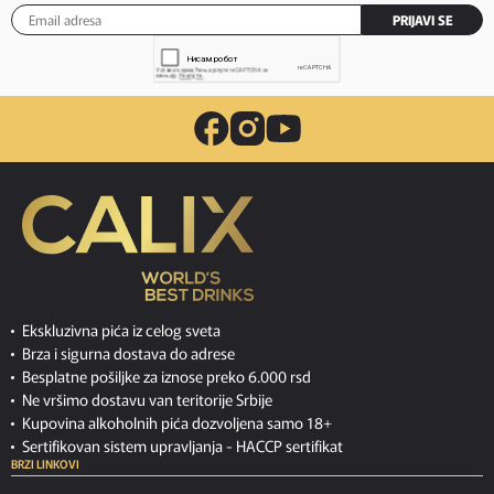
PRIJAVI SE
Ekskluzivna pića iz celog sveta
Brza i sigurna dostava do adrese
Besplatne pošiljke za iznose preko 6.000 rsd
Ne vršimo dostavu van teritorije Srbije
Kupovina alkoholnih pića dozvoljena samo 18+
Sertifikovan sistem upravljanja -
HACCP sertifikat
BRZI LINKOVI