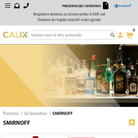
PREZENTACIJE I CENOVNICI
FILTERI
SORTIRAJ
Besplatna dostava za iznose preko 6.000 rsd
Dostava do kapije/ulaznih vrata zgrade
0
Početna
Svi brendovi
SMIRNOFF
SMIRNOFF