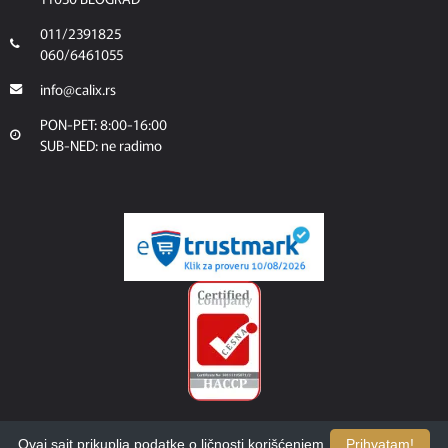
011/2391825
060/6461055
info@calix.rs
PON-PET: 8:00-16:00
SUB-NED: ne radimo
Ovaj sajt prikuplja podatke o ličnosti korišćenjem
Prihvatam!