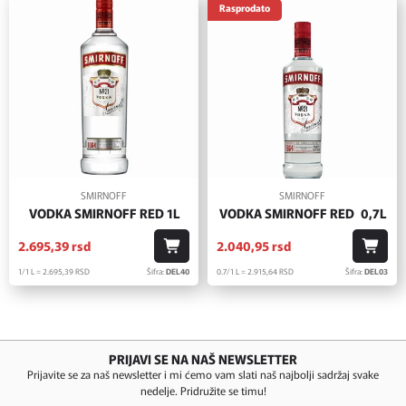
Rasprodato
SMIRNOFF
SMIRNOFF
VODKA SMIRNOFF RED 1L
VODKA SMIRNOFF RED 0,7L
2.695,
39
rsd
2.040,
95
rsd
1/1 L = 2.695,
39
RSD
Šifra:
DEL40
0.7/1 L = 2.915,
64
RSD
Šifra:
DEL03
PRIJAVI SE NA NAŠ NEWSLETTER
Prijavite se za naš newsletter i mi ćemo vam slati naš najbolji sadržaj svake
nedelje. Pridružite se timu!