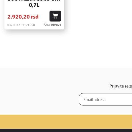
0,7L
2.920,
20
rsd
0.7/1 L = 4.171,
71
RSD
Šifra:
INV021
Prijavite se 