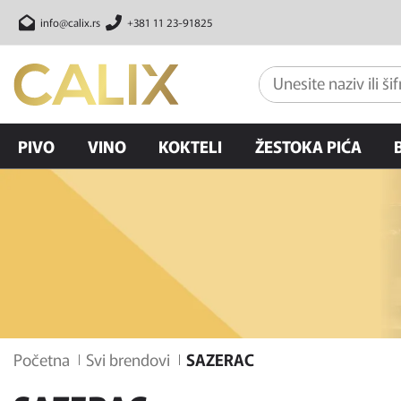
info@calix.rs
+381 11 23-91825
PIVO
VINO
KOKTELI
ŽESTOKA PIĆA
Početna
Svi brendovi
SAZERAC