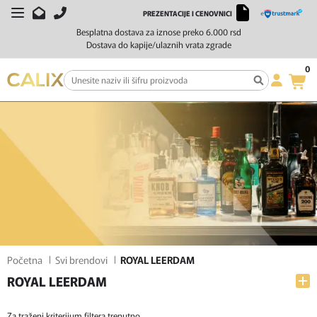
PREZENTACIJE I CENOVNICI
FILTERI
SORTIRAJ
Besplatna dostava za iznose preko 6.000 rsd
Dostava do kapije/ulaznih vrata zgrade
0
Početna
Svi brendovi
ROYAL LEERDAM
ROYAL LEERDAM
Za traženi kriterijum filtera trenutno