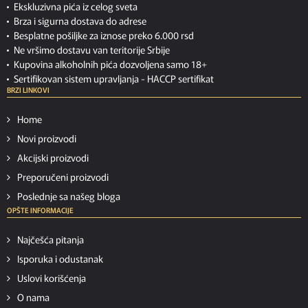
Ekskluzivna pića iz celog sveta
Brza i sigurna dostava do adrese
Besplatne pošiljke za iznose preko 6.000 rsd
Ne vršimo dostavu van teritorije Srbije
Kupovina alkoholnih pića dozvoljena samo 18+
Sertifikovan sistem upravljanja -
HACCP sertifikat
BRZI LINKOVI
Home
Novi proizvodi
Akcijski proizvodi
Preporučeni proizvodi
Poslednje sa našeg bloga
OPŠTE INFORMACIJE
Najčešća pitanja
Isporuka i odustanak
Uslovi korišćenja
O nama