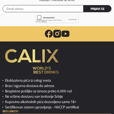
PRIJAVI SE
Ekskluzivna pića iz celog sveta
Brza i sigurna dostava do adrese
Besplatne pošiljke za iznose preko 6.000 rsd
Ne vršimo dostavu van teritorije Srbije
Kupovina alkoholnih pića dozvoljena samo 18+
Sertifikovan sistem upravljanja -
HACCP sertifikat
BRZI LINKOVI