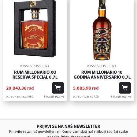
ROSSI & ROSSI S.R.L.
ROSSI & ROSSI S.R.L.
RUM MILLONARIO XO
RUM MILLONARIO 10
RESERVA SPECIAL 0,7L
GODINA ANNIVERSARIO 0,7L
20.843,
36
rsd
5.085,
98
rsd
0.7/1 L = 29.776,
23
RSD
Šifra:
MI-002-40
0.7/1 L = 7.265,
69
RSD
Šifra:
MI-003-40
PRIJAVI SE NA NAŠ NEWSLETTER
Prijavite se za naš newsletter i mi ćemo vam slati naš najbolji sadržaj svake
nedelje. Pridružite se timu!