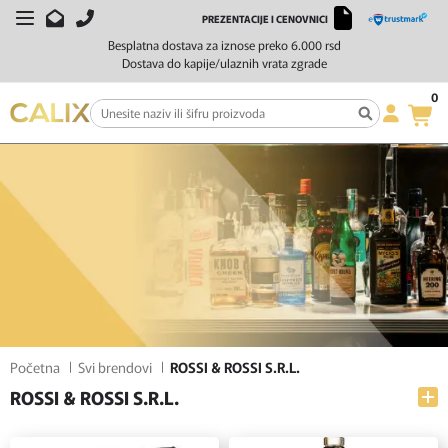
PREZENTACIJE I CENOVNICI
FILTERI
SORTIRAJ
Besplatna dostava za iznose preko 6.000 rsd
Dostava do kapije/ulaznih vrata zgrade
0
Početna
Svi brendovi
ROSSI & ROSSI S.R.L.
ROSSI & ROSSI S.R.L.