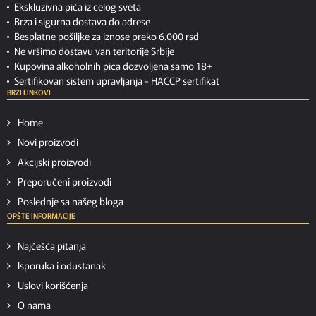
Ekskluzivna pića iz celog sveta
Brza i sigurna dostava do adrese
Besplatne pošiljke za iznose preko 6.000 rsd
Ne vršimo dostavu van teritorije Srbije
Kupovina alkoholnih pića dozvoljena samo 18+
Sertifikovan sistem upravljanja -
HACCP sertifikat
BRZI LINKOVI
Home
Novi proizvodi
Akcijski proizvodi
Preporučeni proizvodi
Poslednje sa našeg bloga
OPŠTE INFORMACIJE
Najčešća pitanja
Isporuka i odustanak
Uslovi korišćenja
O nama