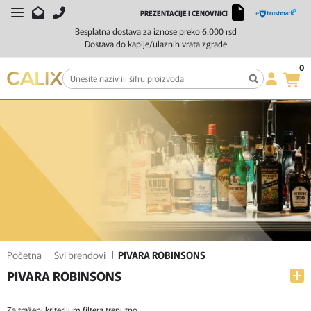
PREZENTACIJE I CENOVNICI
FILTERI
SORTIRAJ
Besplatna dostava za iznose preko 6.000 rsd
Dostava do kapije/ulaznih vrata zgrade
0
Početna
Svi brendovi
PIVARA ROBINSONS
PIVARA ROBINSONS
Za traženi kriterijum filtera trenutno