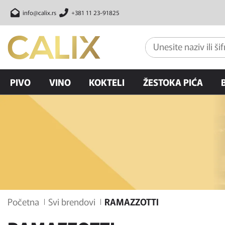
info@calix.rs
+381 11 23-91825
PIVO
VINO
KOKTELI
ŽESTOKA PIĆA
Početna
Svi brendovi
RAMAZZOTTI