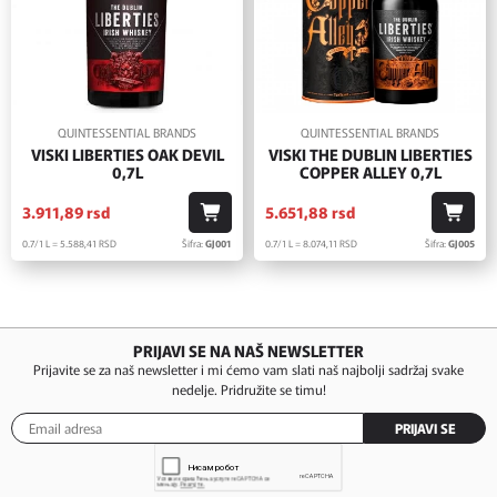
QUINTESSENTIAL BRANDS
QUINTESSENTIAL BRANDS
VISKI LIBERTIES OAK DEVIL
VISKI THE DUBLIN LIBERTIES
0,7L
COPPER ALLEY 0,7L
3.911,
89
rsd
5.651,
88
rsd
0.7/1 L = 5.588,
41
RSD
Šifra:
GJ001
0.7/1 L = 8.074,
11
RSD
Šifra:
GJ005
PRIJAVI SE NA NAŠ NEWSLETTER
Prijavite se za naš newsletter i mi ćemo vam slati naš najbolji sadržaj svake
nedelje. Pridružite se timu!
PRIJAVI SE