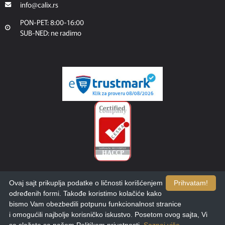
info@calix.rs
PON-PET: 8:00-16:00
SUB-NED: ne radimo
Ovaj sajt prikuplja podatke o ličnosti korišćenjem
Prihvatam!
određenih formi. Takođe koristimo kolačiće kako
bismo Vam obezbedili potpunu funkcionalnost stranice
i omogućili najbolje korisničko iskustvo. Posetom ovog sajta, Vi
Filteri
Sortiraj