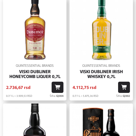
QUINTESSENTIAL BRANDS
QUINTESSENTIAL BRANDS
VISKI DUBLINER
VISKI DUBLINER IRISH
HONEYCOMB LIQUER 0,7L
WHISKEY 0,7L
2.736,
67
rsd
4.112,
75
rsd
0.7/1 L = 3.909,
53
RSD
Šifra:
GJ004
0.7/1 L = 5.875,
36
RSD
Šifra:
GJ002