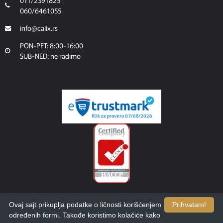
011/2391825
060/6461055
info@calix.rs
PON-PET: 8:00-16:00
SUB-NED: ne radimo
Ovaj sajt prikuplja podatke o ličnosti korišćenjem
Prihvatam!
određenih formi. Takođe koristimo kolačiće kako