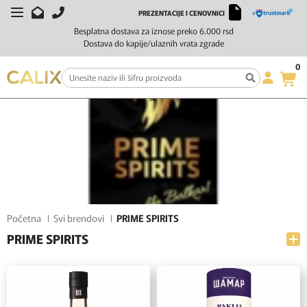
PREZENTACIJE I CENOVNICI
FILTERI
SORTIRAJ
Besplatna dostava za iznose preko 6.000 rsd
Dostava do kapije/ulaznih vrata zgrade
0
Početna
Svi brendovi
PRIME SPIRITS
PRIME SPIRITS