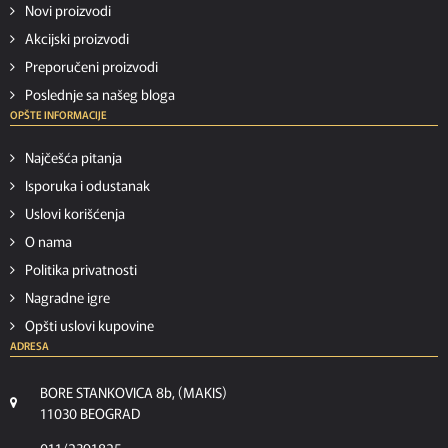
Novi proizvodi
Akcijski proizvodi
Preporučeni proizvodi
Poslednje sa našeg bloga
OPŠTE INFORMACIJE
Najčešća pitanja
Isporuka i odustanak
Uslovi korišćenja
O nama
Politika privatnosti
Nagradne igre
Opšti uslovi kupovine
ADRESA
BORE STANKOVICA 8b, (MAKIS)
11030 BEOGRAD