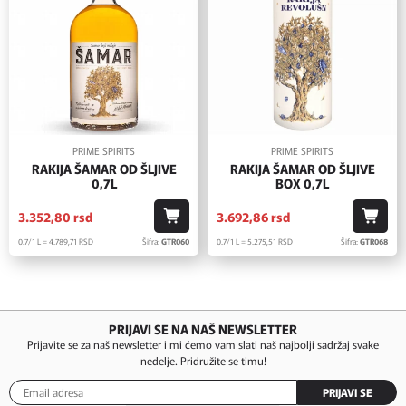
PRIME SPIRITS
PRIME SPIRITS
RAKIJA ŠAMAR OD ŠLJIVE
RAKIJA ŠAMAR OD ŠLJIVE
0,7L
BOX 0,7L
3.352,
80
rsd
3.692,
86
rsd
0.7/1 L = 4.789,
71
RSD
Šifra:
GTR060
0.7/1 L = 5.275,
51
RSD
Šifra:
GTR068
PRIJAVI SE NA NAŠ NEWSLETTER
Prijavite se za naš newsletter i mi ćemo vam slati naš najbolji sadržaj svake
nedelje. Pridružite se timu!
PRIJAVI SE