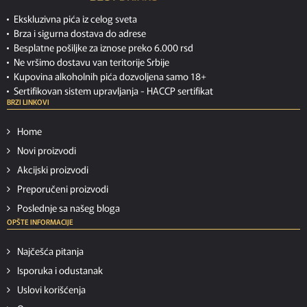
Ekskluzivna pića iz celog sveta
Brza i sigurna dostava do adrese
Besplatne pošiljke za iznose preko 6.000 rsd
Ne vršimo dostavu van teritorije Srbije
Kupovina alkoholnih pića dozvoljena samo 18+
Sertifikovan sistem upravljanja -
HACCP sertifikat
BRZI LINKOVI
Home
Novi proizvodi
Akcijski proizvodi
Preporučeni proizvodi
Poslednje sa našeg bloga
OPŠTE INFORMACIJE
Najčešća pitanja
Isporuka i odustanak
Uslovi korišćenja