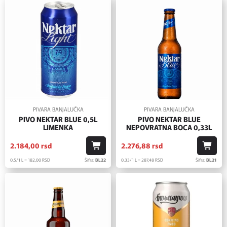
PIVARA BANJALUČKA
PIVARA BANJALUČKA
PIVO NEKTAR BLUE 0,5L
PIVO NEKTAR BLUE
LIMENKA
NEPOVRATNA BOCA 0,33L
2.184,
00
rsd
2.276,
88
rsd
0.5/1 L = 182,
00
RSD
Šifra:
BL22
0.33/1 L = 287,
48
RSD
Šifra:
BL21