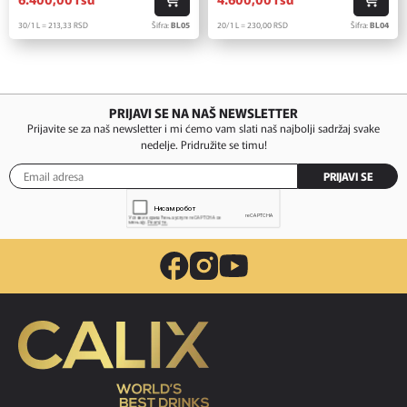
30/1 L = 213,
33
RSD
Šifra:
BL05
20/1 L = 230,
00
RSD
Šifra:
BL04
PRIJAVI SE NA NAŠ NEWSLETTER
Prijavite se za naš newsletter i mi ćemo vam slati naš najbolji sadržaj svake
nedelje. Pridružite se timu!
PRIJAVI SE