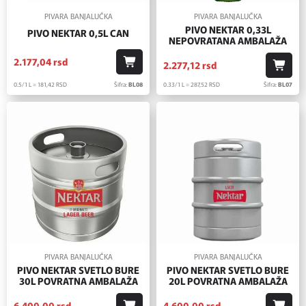
PIVARA BANJALUČKA
PIVARA BANJALUČKA
PIVO NEKTAR 0,33L
PIVO NEKTAR 0,5L CAN
NEPOVRATANA AMBALAŽA
2.177,
04
rsd
2.277,
12
rsd
0.5/1 L = 181,
42
RSD
Šifra:
BL08
0.33/1 L = 287,
52
RSD
Šifra:
BL07
PIVARA BANJALUČKA
PIVARA BANJALUČKA
PIVO NEKTAR SVETLO BURE
PIVO NEKTAR SVETLO BURE
30L POVRATNA AMBALAŽA
20L POVRATNA AMBALAŽA
6.400,
00
rsd
4.600,
00
rsd