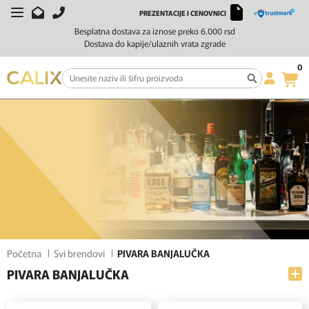
PREZENTACIJE I CENOVNICI
FILTERI
SORTIRAJ
Besplatna dostava za iznose preko 6.000 rsd
Dostava do kapije/ulaznih vrata zgrade
0
Početna
Svi brendovi
PIVARA BANJALUČKA
PIVARA BANJALUČKA