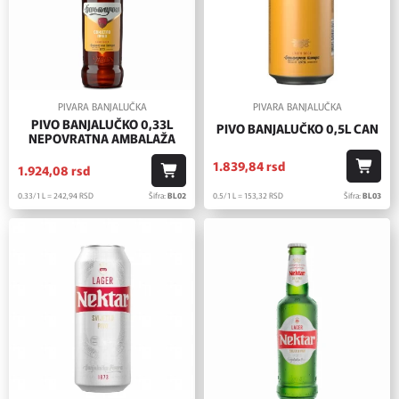
PIVARA BANJALUČKA
PIVARA BANJALUČKA
PIVO BANJALUČKO 0,33L
PIVO BANJALUČKO 0,5L CAN
NEPOVRATNA AMBALAŽA
1.839,
84
rsd
1.924,
08
rsd
0.5/1 L = 153,
32
RSD
Šifra:
BL03
0.33/1 L = 242,
94
RSD
Šifra:
BL02