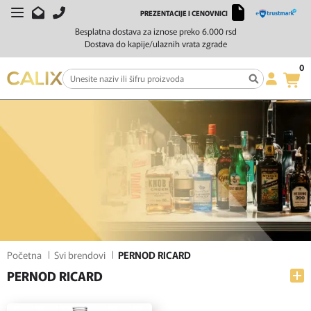
PREZENTACIJE I CENOVNICI
FILTERI
SORTIRAJ
Besplatna dostava za iznose preko 6.000 rsd
Dostava do kapije/ulaznih vrata zgrade
0
Početna
Svi brendovi
PERNOD RICARD
PERNOD RICARD