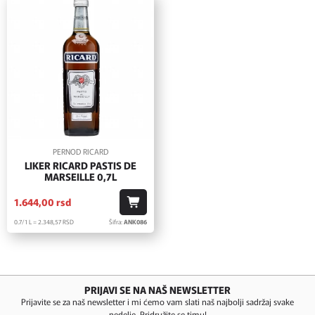
PERNOD RICARD
LIKER RICARD PASTIS DE
MARSEILLE 0,7L
1.644,
00
rsd
0.7/1 L = 2.348,
57
RSD
Šifra:
ANK086
PRIJAVI SE NA NAŠ NEWSLETTER
Prijavite se za naš newsletter i mi ćemo vam slati naš najbolji sadržaj svake
nedelje. Pridružite se timu!